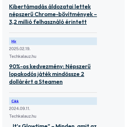
Kibertámadás áldozatai lettek
népszerű Chrome-bővítmények –
3,2 millió felhasználó érintett
Hír
2025.02.19.
Techkalauz.hu
90%-os kedvezmény: Népszerű
lopakodós játék mindössze 2
dollárért a Steamen
Cikk
2024.09.11.
Techkalauz.hu
„It’s Glowtime” – Minden, amit az