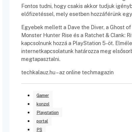
Fontos tudni, hogy csakis akkor tudjuk igény
előfizetéssel, mely esetben hozzáférünk egy 
Egyebek mellett a Dave the Diver, a Ghost of
Monster Hunter Rise és a Ratchet & Clank: Ri
kapcsolnunk hozzá a PlayStation 5-öt. Elméle
internetkapcsolatunk határozza meg elsősor
megtapasztalni.
techkalauz.hu – az online techmagazin
Gamer
konzol
Playstation
portal
PS