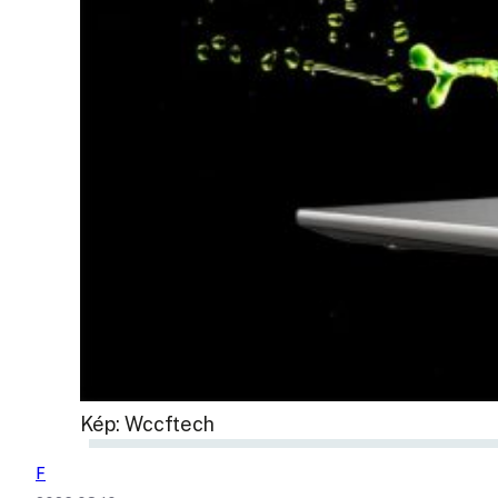
Kép: Wccftech
F