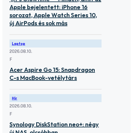
Apple bejelentett: iPhone 16
sorozat, Apple Watch Series 10,
új AirPods és sok más
Laptop
2026.08.10.
F
Acer Aspire Go 15: Snapdragon
C-s MacBook-vetélytárs
Hír
2026.08.10.
F
Synology DiskStation neo+: négy
új NAS, olcsóbban