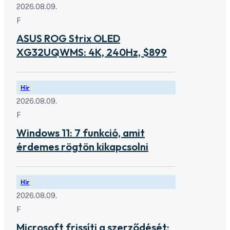
2026.08.09.
F
ASUS ROG Strix OLED
XG32UQWMS: 4K, 240Hz, $899
Hír
2026.08.09.
F
Windows 11: 7 funkció, amit
érdemes rögtön kikapcsolni
Hír
2026.08.09.
F
Microsoft frissíti a szerződését: