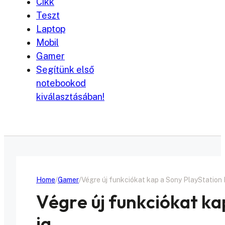
Cikk
Teszt
Laptop
Mobil
Gamer
Segítünk első
notebookod
kiválasztásában!
Home
Gamer
Végre új funkciókat kap a Sony PlayStation 
Végre új funkciókat ka
ja