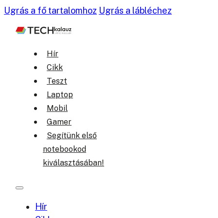
Ugrás a fő tartalomhoz
Ugrás a lábléchez
Hír
Cikk
Teszt
Laptop
Mobil
Gamer
Segítünk első
notebookod
kiválasztásában!
Hír