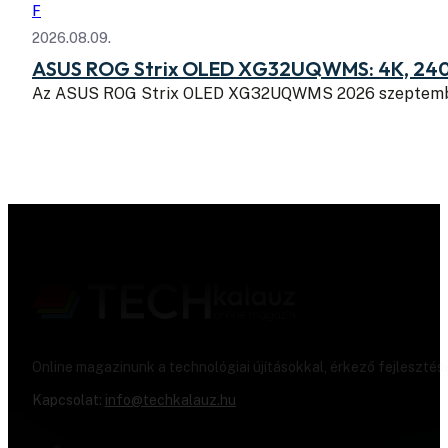
F
2026.08.09.
ASUS ROG Strix OLED XG32UQWMS: 4K, 240
Az ASUS ROG Strix OLED XG32UQWMS 2026 szeptembe
Online magazinunk a technológiai újításokkal, érkező fejlesztés
Kapcsolat:
info@techkalauz.hu