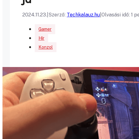
2024.11.23.
|
Szerző:
Techkalauz.hu
|
Olvasási idő: 1 p
Gamer
Hír
Konzol