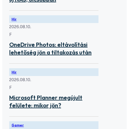
Hír
2026.08.10.
F
OneDrive Photos: eltávolítási
lehetőség jön a tiltakozás után
Hír
2026.08.10.
F
Microsoft Planner megújult
felülete: mikor jön?
Gamer