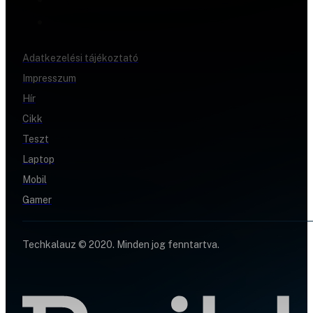
Adatkezelési tájékoztató
Impresszum
Hír
Cikk
Teszt
Laptop
Mobil
Gamer
Techkalauz © 2020. Minden jog fenntartva.