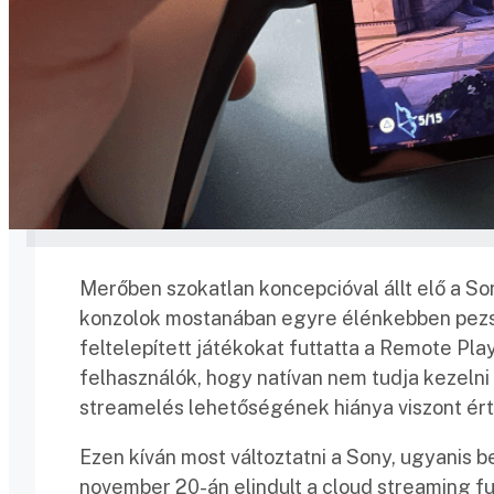
Merőben szokatlan koncepcióval állt elő a Son
konzolok mostanában egyre élénkebben pezsg
feltelepített játékokat futtatta a Remote Pl
felhasználók, hogy natívan nem tudja kezelni 
streamelés lehetőségének hiánya viszont ért
Ezen kíván most változtatni a Sony, ugyanis 
november 20-án elindult a cloud streaming f