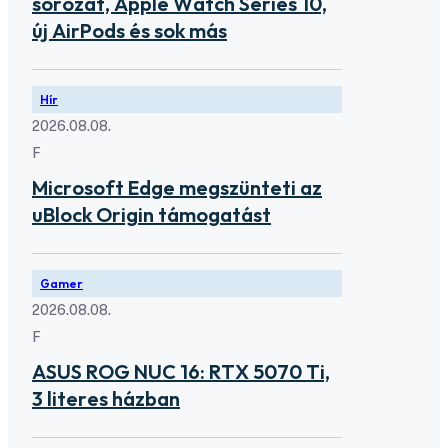
sorozat, Apple Watch Series 10,
új AirPods és sok más
Hír
2026.08.08.
F
Microsoft Edge megszünteti az
uBlock Origin támogatást
Gamer
2026.08.08.
F
ASUS ROG NUC 16: RTX 5070 Ti,
3 literes házban