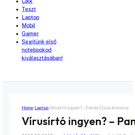
Cikk
Teszt
Laptop
Mobil
Gamer
Segítünk első
notebookod
kiválasztásában!
Home
Laptop
Vírusírtó ingyen? – Panda Cloud Antivirus
Vírusírtó ingyen? – Pa