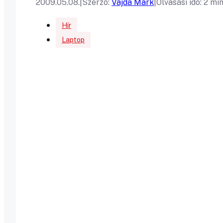
2009.05.08.
|
Szerző:
Vajda Mark
|
Olvasási idő: 2 mi
Hír
Laptop