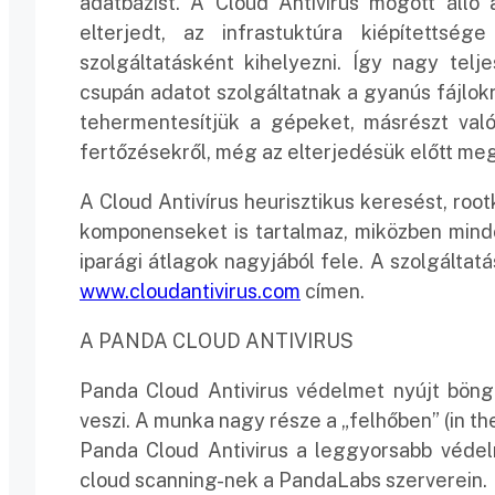
adatbázist. A Cloud Antivírus mögött álló
elterjedt, az infrastuktúra kiépítetts
szolgáltatásként kihelyezni. Így nagy tel
csupán adatot szolgáltatnak a gyanús fájlok
tehermentesítjük a gépeket, másrészt val
fertőzésekről, még az elterjedésük előtt megá
A Cloud Antivírus heurisztikus keresést, rootk
komponenseket is tartalmaz, miközben mind
iparági átlagok nagyjából fele. A szolgáltat
www.cloudantivirus.com
címen.
A PANDA CLOUD ANTIVIRUS
Panda Cloud Antivirus védelmet nyújt bön
veszi. A munka nagy része a „felhőben” (in th
Panda Cloud Antivirus a leggyorsabb védelm
cloud scanning-nek a PandaLabs szerverein.