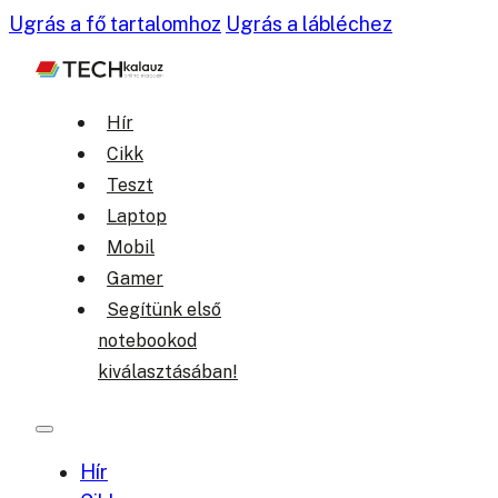
Ugrás a fő tartalomhoz
Ugrás a lábléchez
Hír
Cikk
Teszt
Laptop
Mobil
Gamer
Segítünk első
notebookod
kiválasztásában!
Hír