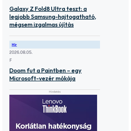
Galaxy Z Fold8 Ultra teszt: a
legjobb Samsung-hajtogatható,
mégsem izgalmas újítás
Hír
2026.08.05.
F
Doom fut a Paintben – egy
Microsoft-vezér mókája