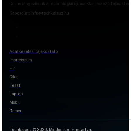
Online magazinunk a technológiai újításokkal, érkező fejlesztés
Kapcsolat:
info@techkalauz.hu
Adatkezelési tájékoztató
Impresszum
Hír
Cikk
Teszt
Laptop
Mobil
Gamer
Techkalauz © 2020. Minden jog fenntartva.