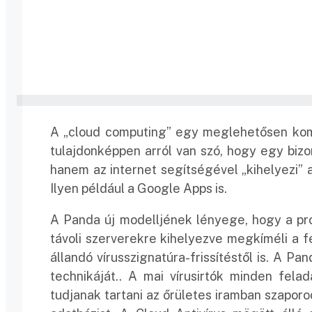
A „cloud computing” egy meglehetősen komp
tulajdonképpen arról van szó, hogy egy bizo
hanem az internet segítségével „kihelyezi” 
Ilyen például a Google Apps is.
A Panda új modelljének lényege, hogy a pro
távoli szerverekre kihelyezve megkíméli a 
állandó vírusszignatúra-frissítéstől is. A Pa
technikáját.. A mai vírusirtók minden fel
tudjanak tartani az őrületes iramban szaporod