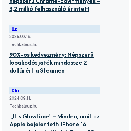
népszerű Chrome-bővítmények –
3,2 millió felhasználó érintett
Hír
2025.02.19.
Techkalauz.hu
90%-os kedvezmény: Népszerű
lopakodós játék mindössze 2
dollárért a Steamen
Cikk
2024.09.11.
Techkalauz.hu
„It’s Glowtime” – Minden, amit az
Apple bejelentett: iPhone 16