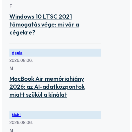
F
Windows 10 LTSC 2021
támogatás vége: mi vár a
cégekre?
Apple
2026.08.06.
M
MacBook Air memóriahiány
2026: az AI-adatközpontok
miatt szűkül a kínálat
Mobil
2026.08.06.
M