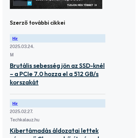
Szerző további cikkei
Hír
2025.03.24.
M
Brutális sebesség jön az SSD-knél
– a PCIe 7.0 hozza el a 512 GB/s
korszakát
Hír
2025.02.27.
Techkalauz.hu
Kibertámadás áldozatai lettek