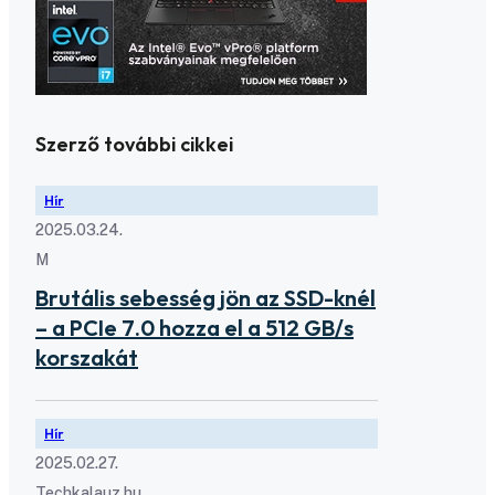
Szerző további cikkei
Hír
2025.03.24.
M
Brutális sebesség jön az SSD-knél
– a PCIe 7.0 hozza el a 512 GB/s
korszakát
Hír
2025.02.27.
Techkalauz.hu