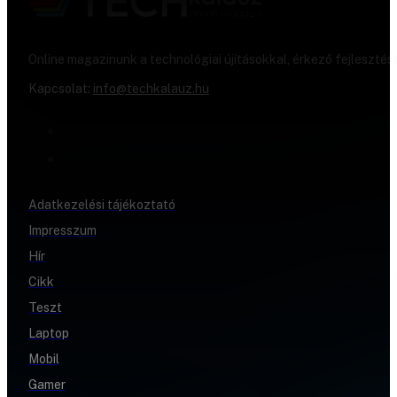
Online magazinunk a technológiai újításokkal, érkező fejlesztés
Kapcsolat:
info@techkalauz.hu
Adatkezelési tájékoztató
Impresszum
Hír
Cikk
Teszt
Laptop
Mobil
Gamer