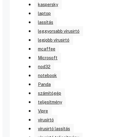
kaspersky
laptop
lassítás
leggyorsabb vírusirtó
legjobb vírusirtó
mcaffee
Microsoft
nod32
notebook
Panda
számítógép
teljesítmény
Vipre
vírusírtó
vírusirtó lassítás