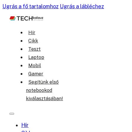
Ugrás a fő tartalomhoz
Ugrás a lábléchez
Hír
Cikk
Teszt
Laptop
Mobil
Gamer
Segítünk első
notebookod
kiválasztásában!
Hír