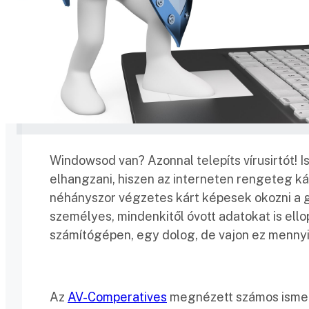
Windowsod van? Azonnal telepíts vírusirtót! I
elhangzani, hiszen az interneten rengeteg ká
néhányszor végzetes kárt képesek okozni a g
személyes, mindenkitől óvott adatokat is ell
számítógépen, egy dolog, de vajon ez mennyir
Az
AV-Comperatives
megnézett számos ismert,