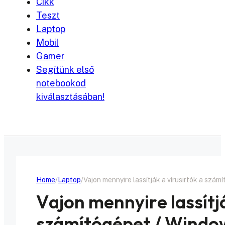
Cikk
Teszt
Laptop
Mobil
Gamer
Segítünk első
notebookod
kiválasztásában!
Home
Laptop
Vajon mennyire lassítják a vírusirtók a szá
Vajon mennyire lassítjá
számítógépet / Windo