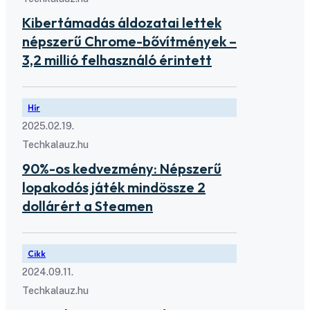
Kibertámadás áldozatai lettek
népszerű Chrome-bővítmények –
3,2 millió felhasználó érintett
Hír
2025.02.19.
Techkalauz.hu
90%-os kedvezmény: Népszerű
lopakodós játék mindössze 2
dollárért a Steamen
Cikk
2024.09.11.
Techkalauz.hu