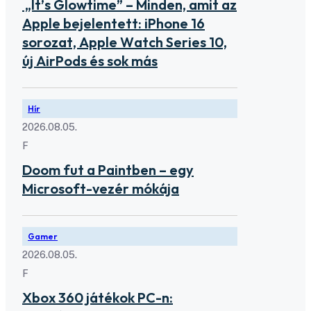
„It’s Glowtime” – Minden, amit az
Apple bejelentett: iPhone 16
sorozat, Apple Watch Series 10,
új AirPods és sok más
Hír
2026.08.05.
F
Doom fut a Paintben – egy
Microsoft-vezér mókája
Gamer
2026.08.05.
F
Xbox 360 játékok PC-n: