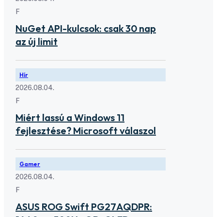
F
NuGet API-kulcsok: csak 30 nap
az új limit
Hír
2026.08.04.
F
Miért lassú a Windows 11
fejlesztése? Microsoft válaszol
Gamer
2026.08.04.
F
ASUS ROG Swift PG27AQDPR: