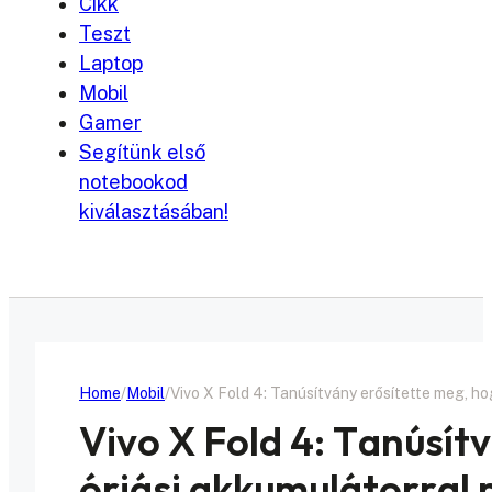
Cikk
Teszt
Laptop
Mobil
Gamer
Segítünk első
notebookod
kiválasztásában!
Home
Mobil
Vivo X Fold 4: Tanúsítvány erősítette meg, ho
Vivo X Fold 4: Tanúsít
óriási akkumulátorral 