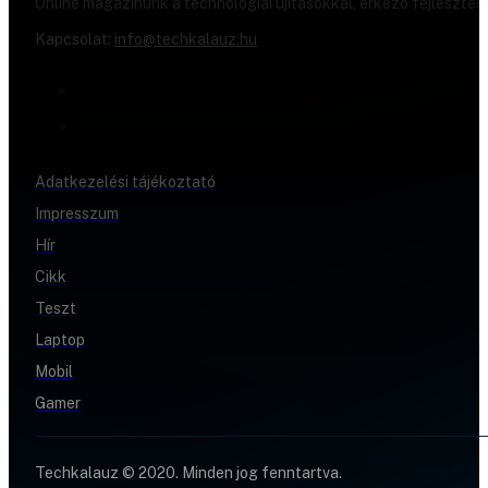
Online magazinunk a technológiai újításokkal, érkező fejlesztés
Kapcsolat:
info@techkalauz.hu
Adatkezelési tájékoztató
Impresszum
Hír
Cikk
Teszt
Laptop
Mobil
Gamer
Techkalauz © 2020. Minden jog fenntartva.