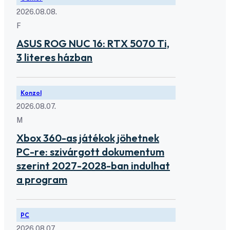
2026.08.08.
F
ASUS ROG NUC 16: RTX 5070 Ti,
3 literes házban
Konzol
2026.08.07.
M
Xbox 360-as játékok jöhetnek
PC-re: szivárgott dokumentum
szerint 2027-2028-ban indulhat
a program
PC
2026.08.07.