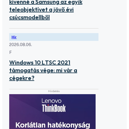
kivenné a Samsung az egyik
teleobjektívet a jövő évi
csúcsmodellből
Hír
2026.08.06.
F
Windows 10 LTSC 2021
támogatás vége: mi vár a
cégekre?