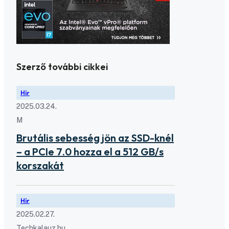
Szerző további cikkei
Hír
2025.03.24.
M
Brutális sebesség jön az SSD-knél
– a PCIe 7.0 hozza el a 512 GB/s
korszakát
Hír
2025.02.27.
Techkalauz.hu