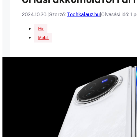
2024.10.20.
|
Szerző:
Techkalauz.hu
|
Olvasási idő: 1 
Hír
Mobil