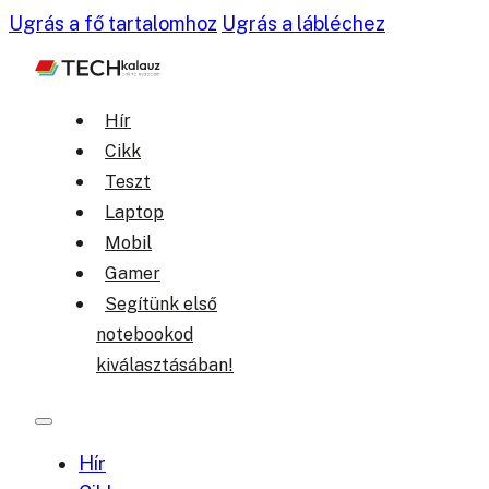
Ugrás a fő tartalomhoz
Ugrás a lábléchez
Hír
Cikk
Teszt
Laptop
Mobil
Gamer
Segítünk első
notebookod
kiválasztásában!
Hír