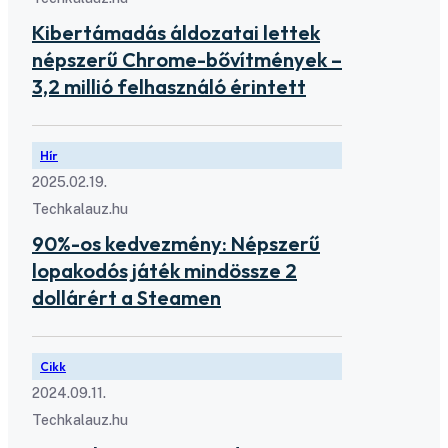
Kibertámadás áldozatai lettek
népszerű Chrome-bővítmények –
3,2 millió felhasználó érintett
Hír
2025.02.19.
Techkalauz.hu
90%-os kedvezmény: Népszerű
lopakodós játék mindössze 2
dollárért a Steamen
Cikk
2024.09.11.
Techkalauz.hu