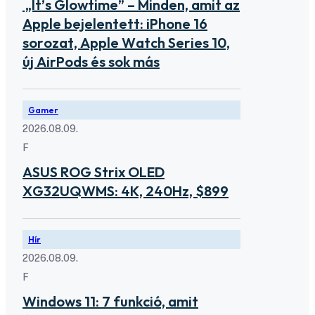
„It’s Glowtime” – Minden, amit az
Apple bejelentett: iPhone 16
sorozat, Apple Watch Series 10,
új AirPods és sok más
Gamer
2026.08.09.
F
ASUS ROG Strix OLED
XG32UQWMS: 4K, 240Hz, $899
Hír
2026.08.09.
F
Windows 11: 7 funkció, amit