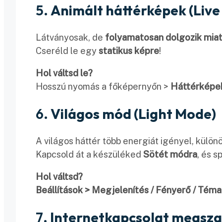
5.
Animált háttérképek (Live
Látványosak, de
folyamatosan dolgozik mia
Cseréld le egy
statikus képre
!
Hol váltsd le?
Hosszú nyomás a főképernyőn >
Háttérképe
6.
Világos mód (Light Mode)
A világos háttér több energiát igényel, külön
Kapcsold át a készüléked
Sötét módra
, és s
Hol váltsd?
Beállítások > Megjelenítés / Fényerő / Tém
7.
Internetkapcsolat megsza