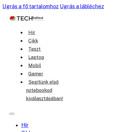
Ugrás a fő tartalomhoz
Ugrás a lábléchez
Hír
Cikk
Teszt
Laptop
Mobil
Gamer
Segítünk első
notebookod
kiválasztásában!
Hír