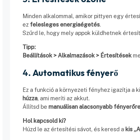
Minden alkalommal, amikor pittyen egy értesítés
ez
felesleges energiaégetés
.
Szűrd le, hogy mely appok küldhetnek értesít
Tipp:
Beállítások > Alkalmazások > Értesítések
me
4.
Automatikus fényerő
Ez a funkció a környezeti fényhez igazítja a k
húzza
, ami meríti az akkut.
Állítsd be
manuálisan alacsonyabb fényerőr
Hol kapcsold ki?
Húzd le az értesítési sávot, és keresd a
kis „A