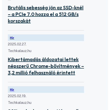
Brutális sebesség jön az SSD-knél
– a PCIe 7.0 hozza el a 512 GB/s
korszakát
Hír
2025.02.27.
Techkalauz.hu
Kibertámadás áldozatai lettek
népszerű Chrome-bővítmények –
3,2 millió felhasználó érintett
Hír
2025.02.19.
Techkalauz.hu