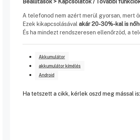
Beállítások > Kapcsolatok / További funkció
A telefonod nem azért merül gyorsan, mert 
Ezek kikapcsolásával
akár 20-30%-kal is nőh
És ha mindezt rendszeresen ellenőrzöd, a te
Akkumulátor
akkumulátor kímélés
Android
Ha tetszett a cikk, kérlek oszd meg mással is