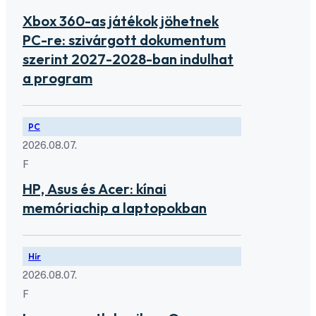
Xbox 360-as játékok jöhetnek
PC-re: szivárgott dokumentum
szerint 2027-2028-ban indulhat
a program
PC
2026.08.07.
F
HP, Asus és Acer: kínai
memóriachip a laptopokban
Hír
2026.08.07.
F