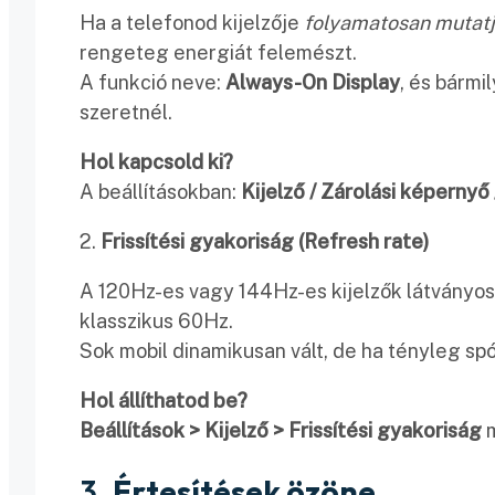
Ha a telefonod kijelzője
folyamatosan mutatja
rengeteg energiát felemészt.
A funkció neve:
Always-On Display
, és bármi
szeretnél.
Hol kapcsold ki?
A beállításokban:
Kijelző / Zárolási képernyő
2.
Frissítési gyakoriság (Refresh rate)
A 120Hz-es vagy 144Hz-es kijelzők látványo
klasszikus 60Hz.
Sok mobil dinamikusan vált, de ha tényleg spó
Hol állíthatod be?
Beállítások > Kijelző > Frissítési gyakoriság
m
3.
Értesítések özöne