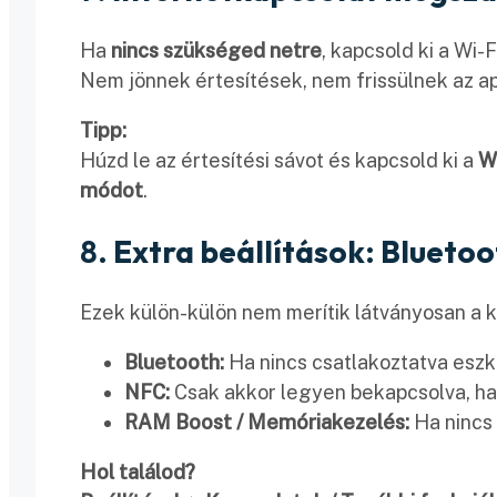
Ha
nincs szükséged netre
, kapcsold ki a Wi-F
Nem jönnek értesítések, nem frissülnek az appo
Tipp:
Húzd le az értesítési sávot és kapcsold ki a
Wi
módot
.
8.
Extra beállítások: Blueto
Ezek külön-külön nem merítik látványosan a 
Bluetooth:
Ha nincs csatlakoztatva eszkö
NFC:
Csak akkor legyen bekapcsolva, ha 
RAM Boost / Memóriakezelés:
Ha nincs 
Hol találod?