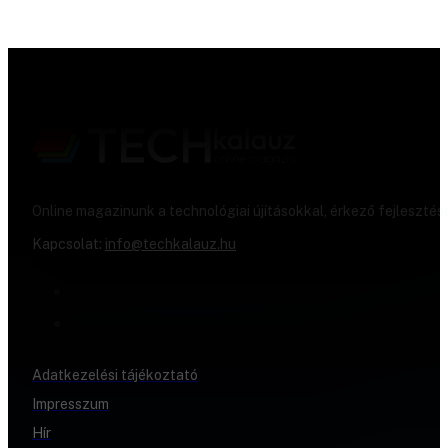
Online magazinunk a technológiai újításokkal, érkező fejlesztés
Kapcsolat:
info@techkalauz.hu
Adatkezelési tájékoztató
Impresszum
Hír