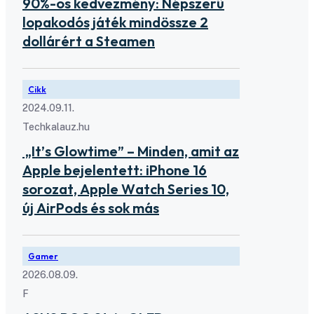
90%-os kedvezmény: Népszerű
lopakodós játék mindössze 2
dollárért a Steamen
Cikk
2024.09.11.
Techkalauz.hu
„It’s Glowtime” – Minden, amit az
Apple bejelentett: iPhone 16
sorozat, Apple Watch Series 10,
új AirPods és sok más
Gamer
2026.08.09.
F