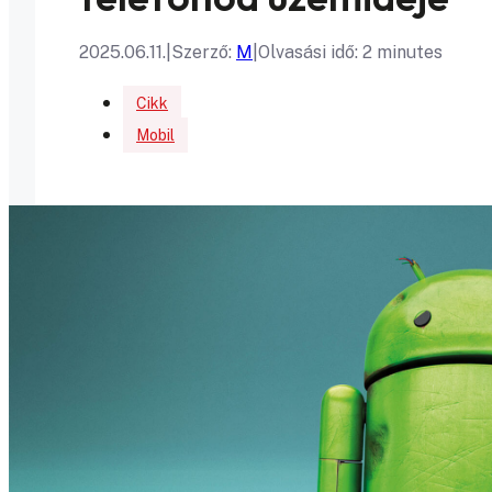
2025.06.11.
|
Szerző:
M
|
Olvasási idő: 2 minutes
Cikk
Mobil