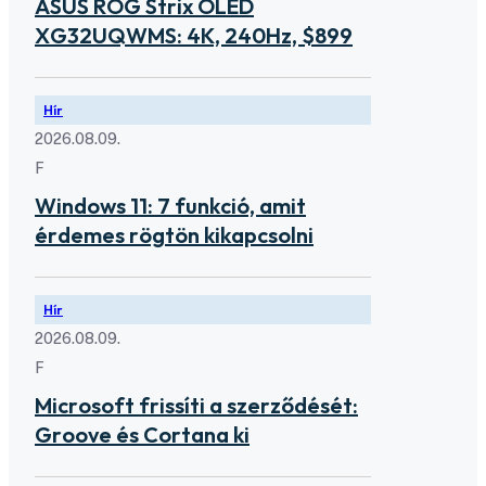
ASUS ROG Strix OLED
XG32UQWMS: 4K, 240Hz, $899
Hír
2026.08.09.
F
Windows 11: 7 funkció, amit
érdemes rögtön kikapcsolni
Hír
2026.08.09.
F
Microsoft frissíti a szerződését:
Groove és Cortana ki