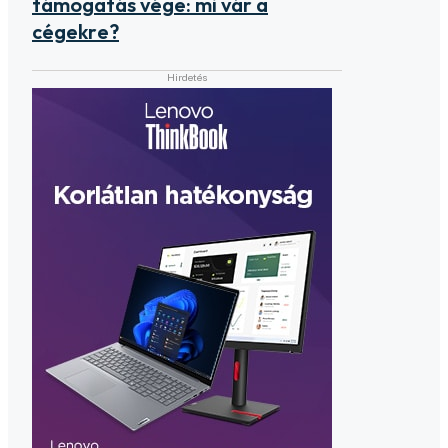
támogatás vége: mi vár a
cégekre?