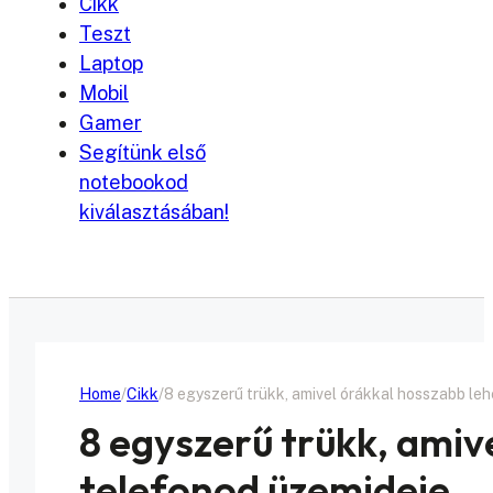
Cikk
Teszt
Laptop
Mobil
Gamer
Segítünk első
notebookod
kiválasztásában!
Home
Cikk
8 egyszerű trükk, amivel órákkal hosszabb leh
8 egyszerű trükk, amiv
telefonod üzemideje