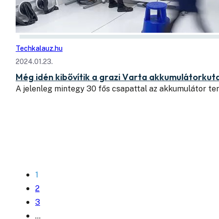
Techkalauz.hu
2024.01.23.
Még idén kibővítik a grazi Varta akkumulátorkut
A jelenleg mintegy 30 fős csapattal az akkumulátor te
1
2
3
…