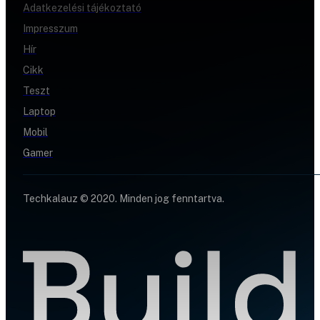
Adatkezelési tájékoztató
Impresszum
Hír
Cikk
Teszt
Laptop
Mobil
Gamer
Techkalauz © 2020. Minden jog fenntartva.