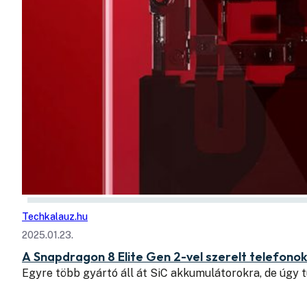
Techkalauz.hu
2025.01.23.
A Snapdragon 8 Elite Gen 2-vel szerelt telefono
Egyre több gyártó áll át SiC akkumulátorokra, de úgy t