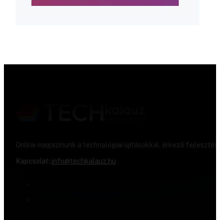
Online magazinunk a technológiai újításokkal, érkező fejlesztés
Kapcsolat:
info@techkalauz.hu