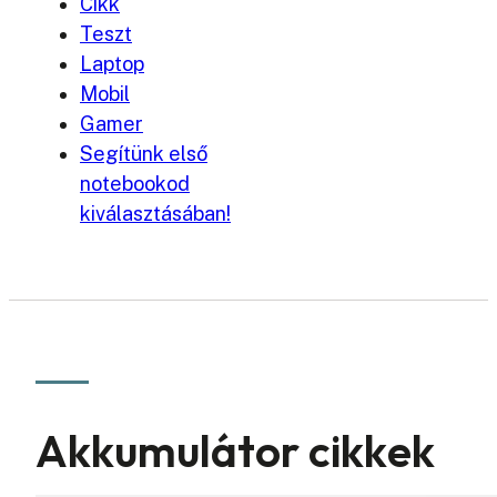
Cikk
Teszt
Laptop
Mobil
Gamer
Segítünk első
notebookod
kiválasztásában!
Akkumulátor cikkek