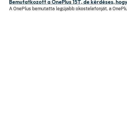
Bemutatkozott a OnePlus 15T, de kérdéses, hogy
A OnePlus bemutatta legújabb okostelefonját, a OnePl