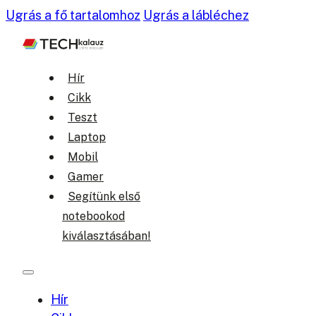
Ugrás a fő tartalomhoz
Ugrás a lábléchez
Hír
Cikk
Teszt
Laptop
Mobil
Gamer
Segítünk első
notebookod
kiválasztásában!
Hír