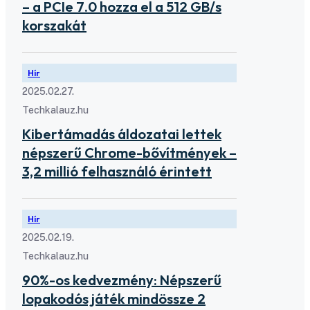
– a PCIe 7.0 hozza el a 512 GB/s
korszakát
Hír
2025.02.27.
Techkalauz.hu
Kibertámadás áldozatai lettek
népszerű Chrome-bővítmények –
3,2 millió felhasználó érintett
Hír
2025.02.19.
Techkalauz.hu
90%-os kedvezmény: Népszerű
lopakodós játék mindössze 2