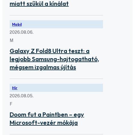
miatt szűkül a kínálat
Mobil
2026.08.06.
M
Galaxy Z Fold8 Ultra teszt: a
legjobb Samsung-hajtogatható,
mégsem izgalmas újítás
Hír
2026.08.05.
F
Doom fut a Paintben – egy
Microsoft-vezér mókája