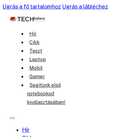
Ugrás a fő tartalomhoz
Ugrás a lábléchez
Hír
Cikk
Teszt
Laptop
Mobil
Gamer
Segítünk első
notebookod
kiválasztásában!
Hír