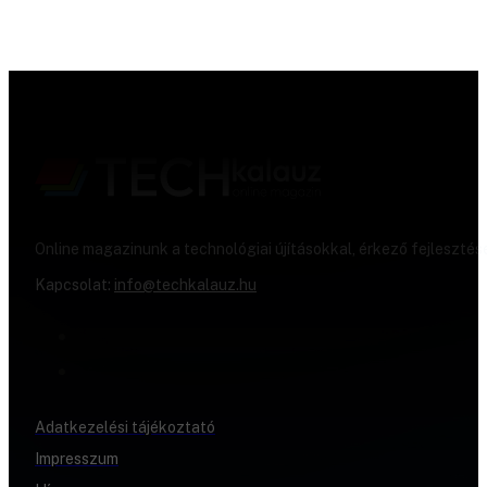
Online magazinunk a technológiai újításokkal, érkező fejlesztés
Kapcsolat:
info@techkalauz.hu
Adatkezelési tájékoztató
Impresszum