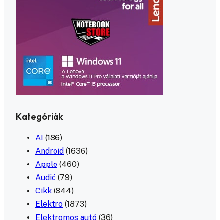
Kategóriák
AI
(186)
Android
(1636)
Apple
(460)
Audió
(79)
Cikk
(844)
Elektro
(1873)
Elektromos autó
(36)