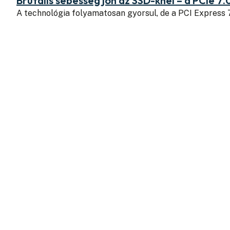
Brutális sebesség jön az SSD-knél – a PCIe 7.
A technológia folyamatosan gyorsul, de a PCI Express