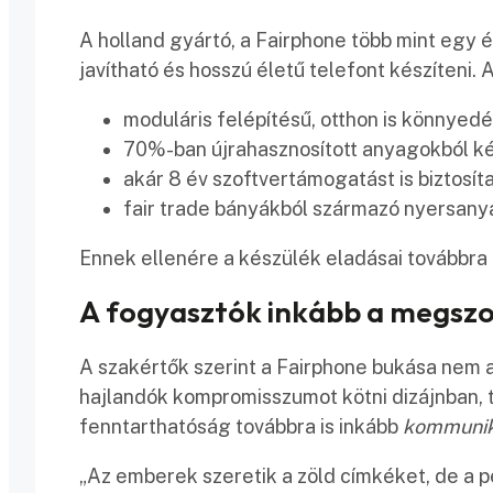
A holland gyártó, a Fairphone több mint egy 
javítható és hosszú életű telefont készíteni.
moduláris felépítésű, otthon is könnyedé
70%-ban újrahasznosított anyagokból ké
akár 8 év szoftvertámogatást is biztosít
fair trade bányákból származó nyersany
Ennek ellenére a készülék eladásai továbbra i
A fogyasztók inkább a megsz
A szakértők szerint a Fairphone bukása nem
hajlandók kompromisszumot kötni dizájnban,
fenntarthatóság továbbra is inkább
kommunik
„Az emberek szeretik a zöld címkéket, de a 