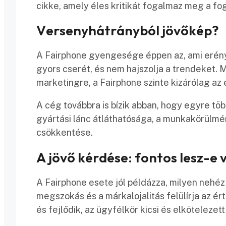
cikke, amely éles kritikát fogalmaz meg a fog
Versenyhátrányból jövőkép?
A Fairphone gyengesége éppen az, ami erénye
gyors cserét, és nem hajszolja a trendeket. M
marketingre, a Fairphone szinte kizárólag az e
A cég továbbra is bízik abban, hogy egyre tö
gyártási lánc átláthatósága, a munkakörülmé
csökkentése.
A jövő kérdése: fontos lesz-e
A Fairphone esete jól példázza, milyen nehéz v
megszokás és a márkalojalitás felülírja az é
és fejlődik, az ügyfélkör kicsi és elkötelezet