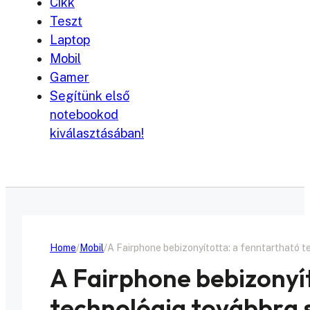
Cikk
Teszt
Laptop
Mobil
Gamer
Segítünk első
notebookod
kiválasztásában!
Home
Mobil
A Fairphone bebizonyította: a fenntartható t
A Fairphone bebizonyí
technológia továbbra 