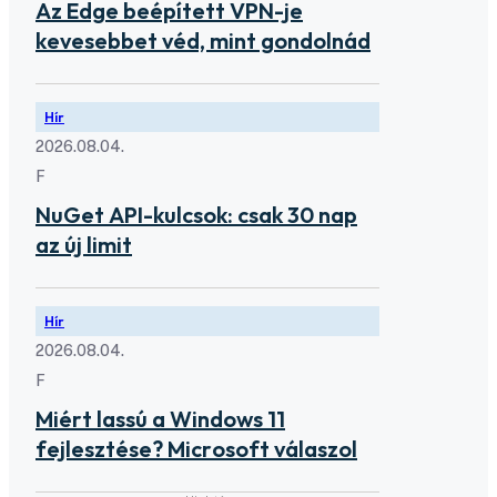
Az Edge beépített VPN-je
kevesebbet véd, mint gondolnád
Hír
2026.08.04.
F
NuGet API-kulcsok: csak 30 nap
az új limit
Hír
2026.08.04.
F
Miért lassú a Windows 11
fejlesztése? Microsoft válaszol