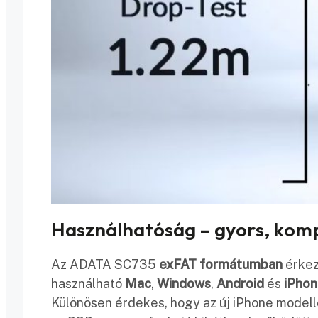
Használhatóság – gyors, kompa
Az ADATA SC735
exFAT formátumban
érkez
használható
Mac
,
Windows
,
Android
és
iPhon
Különösen érdekes, hogy az új iPhone model