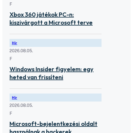
F
Xbox 360 játékok PC-n:
kiszivárgott a Microsoft terve
Hír
2026.08.05.
F
Windows Insider figyelem: egy
heted van frissíteni
Hír
2026.08.05.
F
Microsoft-bejelentkezési oldalt
használnak a hackerek