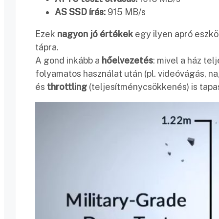
AS SSD írás:
915 MB/s
Ezek
nagyon jó értékek
egy ilyen apró eszkö
tápra.
A gond inkább a
hőelvezetés
: mivel a ház te
folyamatos használat után (pl. videóvágás, n
és
throttling
(teljesítménycsökkenés) is tapa