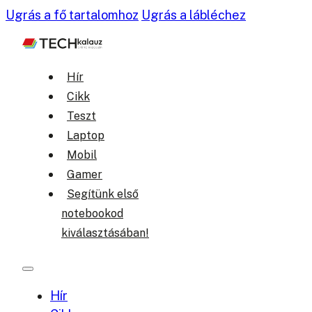
Ugrás a fő tartalomhoz
Ugrás a lábléchez
Hír
Cikk
Teszt
Laptop
Mobil
Gamer
Segítünk első
notebookod
kiválasztásában!
Hír