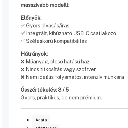
masszívabb modellt
.
Előnyök:
✅ Gyors olvasás/írás
✅ Integrált, kihúzható USB-C csatlakozó
✅ Széleskörű kompatibilitás
Hátrányok:
❌ Műanyag, olcsó hatású ház
❌ Nincs titkosítás vagy szoftver
❌ Nem ideális folyamatos, intenzív munkára
Összértékelés: 3 / 5
Gyors, praktikus, de nem prémium.
Adata