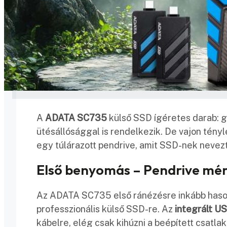
A
ADATA SC735
külső SSD ígéretes darab: gy
ütésállósággal is rendelkezik. De vajon tényl
egy túlárazott pendrive, amit SSD-nek nevezt
Első benyomás – Pendrive mér
Az ADATA SC735 első ránézésre inkább haso
professzionális külső SSD-re. Az
integrált U
kábelre, elég csak kihúzni a beépített csatla