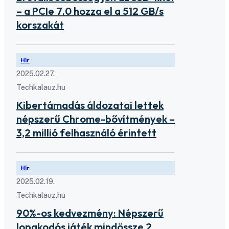
– a PCIe 7.0 hozza el a 512 GB/s
korszakát
Hír
2025.02.27.
Techkalauz.hu
Kibertámadás áldozatai lettek
népszerű Chrome-bővítmények –
3,2 millió felhasználó érintett
Hír
2025.02.19.
Techkalauz.hu
90%-os kedvezmény: Népszerű
lopakodós játék mindössze 2