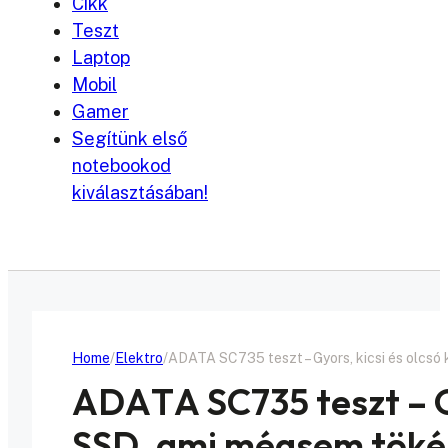
Cikk
Teszt
Laptop
Mobil
Gamer
Segítünk első
notebookod
kiválasztásában!
Home
Elektro
ADATA SC735 teszt – Gyors, kicsi és olcsó
ADATA SC735 teszt – Gy
SSD, ami mégsem töké