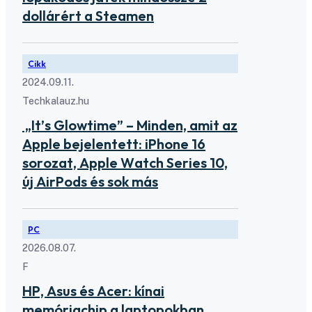
dollárért a Steamen
Cikk
2024.09.11.
Techkalauz.hu
„It’s Glowtime” – Minden, amit az
Apple bejelentett: iPhone 16
sorozat, Apple Watch Series 10,
új AirPods és sok más
PC
2026.08.07.
F
HP, Asus és Acer: kínai
memóriachip a laptopokban