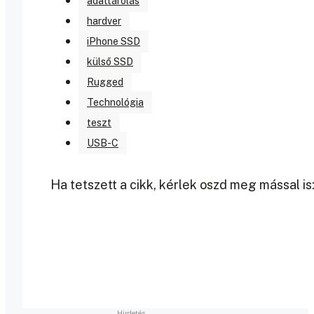
adattárolás
hardver
iPhone SSD
külső SSD
Rugged
Technológia
teszt
USB-C
Ha tetszett a cikk, kérlek oszd meg mással is