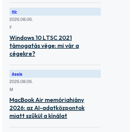
Hír
2026.08.06.
F
Windows 10 LTSC 2021
támogatás vége: mi vár a
cégekre?
Apple
2026.08.06.
M
MacBook Air memóriahiány
2026: az AI-adatközpontok
miatt szűkül a kínálat