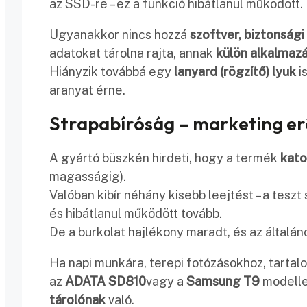
az SSD-re – ez a funkció hibátlanul működött.
Ugyanakkor nincs hozzá
szoftver, biztonsági
adatokat tárolna rajta, annak
külön alkalmaz
Hiányzik továbbá egy
lanyard (rögzítő) lyuk
i
aranyat érne.
Strapabíróság – marketing er
A gyártó büszkén hirdeti, hogy a termék
kato
magasságig).
Valóban kibír néhány kisebb leejtést – a teszt
és hibátlanul működött tovább.
De a burkolat hajlékony maradt, és az általá
Ha napi munkára, terepi fotózásokhoz, tarta
az
ADATA SD810
vagy a
Samsung T9
modelle
tárolónak
való.