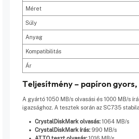
Méret
Súly
Anyag
Kompatibilitás
Ár
Teljesítmény – papíron gyors,
A gyártó 1050 MB/s olvasási és 1000 MB/s írás
igazsághoz. A tesztek során az SC735 stabil
CrystalDiskMark olvasás:
1064 MB/s
CrystalDiskMark írás:
990 MB/s
ATTO teszt olvasás:
1016 MB/s