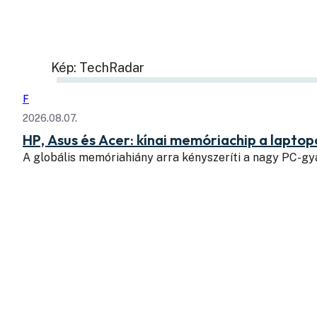
Kép: TechRadar
F
2026.08.07.
HP, Asus és Acer: kínai memóriachip a lapto
A globális memóriahiány arra kényszeríti a nagy PC-g