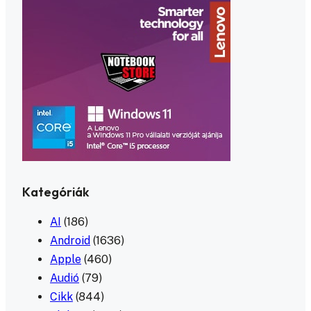
Kategóriák
AI
(186)
Android
(1636)
Apple
(460)
Audió
(79)
Cikk
(844)