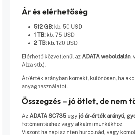
Ár és elérhetőség
512 GB:
kb. 50 USD
1 TB:
kb. 75 USD
2 TB:
kb. 120 USD
Elérhető közvetlenül az
ADATA weboldalán
,
Alza stb.).
Ár/érték arányban korrekt, különösen, ha akci
anyaghasználatot.
Összegzés – jó ötlet, de nem t
Az
ADATA SC735
egy
jó ár-érték arányú, gy
fotómentéshez vagy alkalmi munkákhoz.
Viszont ha napi szinten hurcolnád, vagy kom