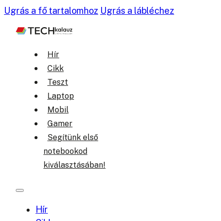
Ugrás a fő tartalomhoz
Ugrás a lábléchez
Hír
Cikk
Teszt
Laptop
Mobil
Gamer
Segítünk első
notebookod
kiválasztásában!
Hír