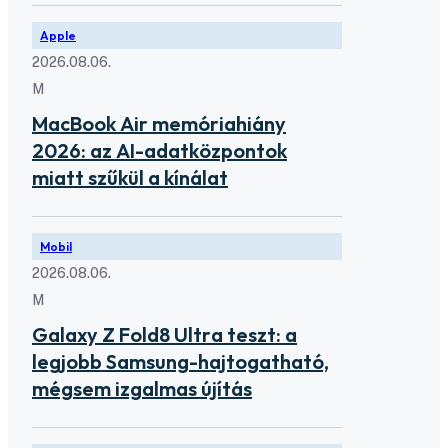
Apple
2026.08.06.
M
MacBook Air memóriahiány
2026: az AI-adatközpontok
miatt szűkül a kínálat
Mobil
2026.08.06.
M
Galaxy Z Fold8 Ultra teszt: a
legjobb Samsung-hajtogatható,
mégsem izgalmas újítás