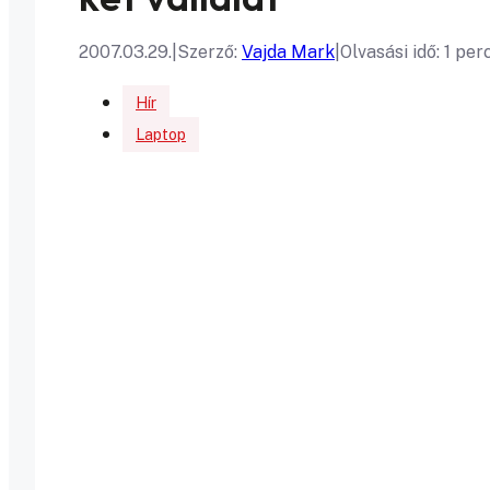
2007.03.29.
|
Szerző:
Vajda Mark
|
Olvasási idő: 1 per
Hír
Laptop