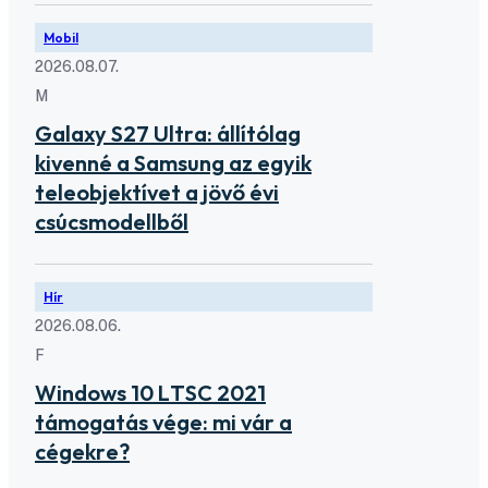
Mobil
2026.08.07.
M
Galaxy S27 Ultra: állítólag
kivenné a Samsung az egyik
teleobjektívet a jövő évi
csúcsmodellből
Hír
2026.08.06.
F
Windows 10 LTSC 2021
támogatás vége: mi vár a
cégekre?