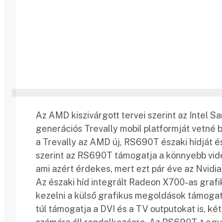
Az AMD kiszivárgott tervei szerint az Intel
generációs Trevally mobil platformját vetné 
a Trevally az AMD új, RS690T északi hídját és
szerint az RS690T támogatja a könnyebb vide
ami azért érdekes, mert ezt pár éve az Nvidia 
Az északi híd integrált Radeon X700-as graf
kezelni a külső grafikus megoldások támoga
túl támogatja a DVI és a TV outputokat is, ké