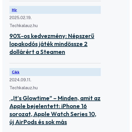
Hír
2025.02.19.
Techkalauz.hu
90%-os kedvezmény: Népszerű
lopakodós játék mindössze 2
dollárért a Steamen
Cikk
2024.09.11.
Techkalauz.hu
„It’s Glowtime” – Minden, amit az
Apple bejelentett: iPhone 16
sorozat, Apple Watch Series 10,
új AirPods és sok más