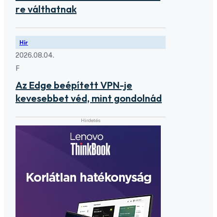
re válthatnak
Hír
2026.08.04.
F
Az Edge beépített VPN-je
kevesebbet véd, mint gondolnád