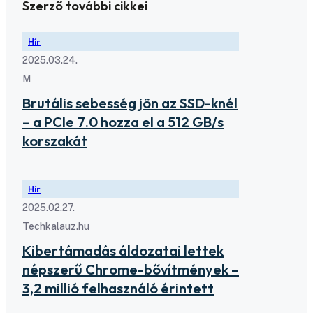
Szerző további cikkei
Hír
2025.03.24.
M
Brutális sebesség jön az SSD-knél
– a PCIe 7.0 hozza el a 512 GB/s
korszakát
Hír
2025.02.27.
Techkalauz.hu
Kibertámadás áldozatai lettek
népszerű Chrome-bővítmények –
3,2 millió felhasználó érintett