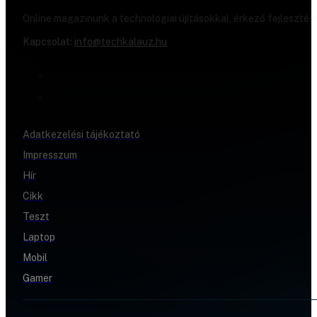
Online magazinunk a technológiai újításokkal, érkező fejlesztés
Kapcsolat:
info@techkalauz.hu
Adatkezelési tájékoztató
Impresszum
Hír
Cikk
Teszt
Laptop
Mobil
Gamer