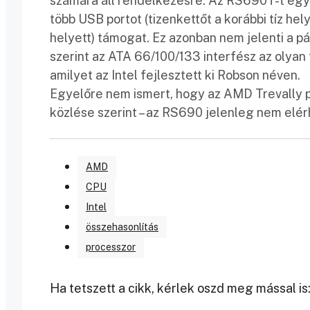
számára áll rendelkezésre. Az RS690T-t egy P
több USB portot (tizenkettőt a korábbi tíz hel
helyett) támogat. Ez azonban nem jelenti a p
szerint az ATA 66/100/133 interfész az olya
amilyet az Intel fejlesztett ki Robson néven.
Egyelőre nem ismert, hogy az AMD Trevally pl
közlése szerint – az RS690 jelenleg nem elér
AMD
CPU
Intel
összehasonlítás
processzor
Ha tetszett a cikk, kérlek oszd meg mással is