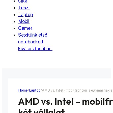
Cikk
Teszt
Laptop
Mobil
Gamer
Segítünk első
notebookod
kiválasztásában!
Home
Laptop
AMD vs. Intel – mobilfronton is egymásnak es
AMD vs. Intel – mobilf
két vállalat