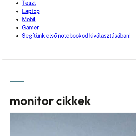
Teszt
Laptop
Mobil
Gamer
Segítünk első notebookod kiválasztásában!
monitor cikkek