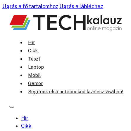
Ugrás a fő tartalomhoz
Ugrás a lábléchez
Hír
Cikk
Teszt
Laptop
Mobil
Gamer
Segítünk első notebookod kiválasztásában!
Hír
Cikk