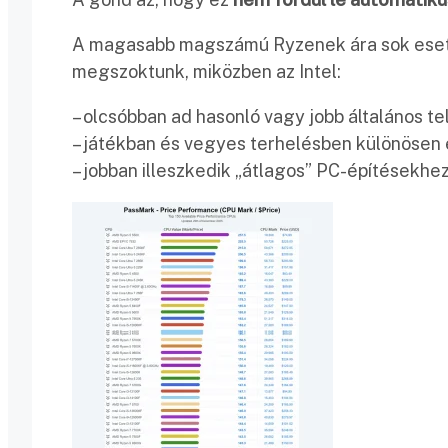
A magasabb magszámú Ryzenek ára sok esetb
megszoktunk, miközben az Intel:
– olcsóbban ad hasonló vagy jobb általános te
– játékban és vegyes terhelésben különösen 
– jobban illeszkedik „átlagos” PC-építésekhe