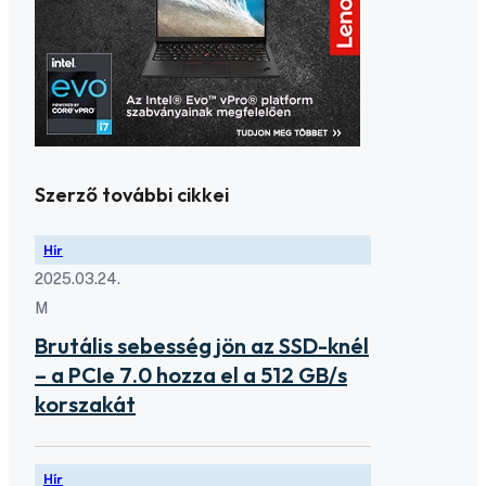
Szerző további cikkei
Hír
2025.03.24.
M
Brutális sebesség jön az SSD-knél
– a PCIe 7.0 hozza el a 512 GB/s
korszakát
Hír