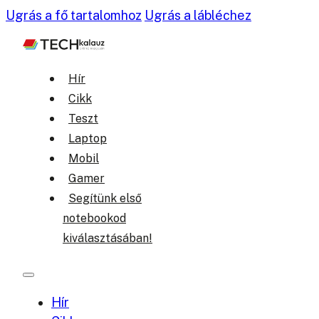
Ugrás a fő tartalomhoz
Ugrás a lábléchez
Hír
Cikk
Teszt
Laptop
Mobil
Gamer
Segítünk első
notebookod
kiválasztásában!
Hír