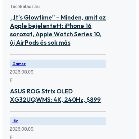
Techkalauz.hu
„It’s Glowtime” – Minden, amit az
Apple bejelentett: iPhone 16
sorozat, Apple Watch Series 10,
új AirPods és sok más
Gamer
2026.08.09.
F
ASUS ROG Strix OLED
XG32UQWMS: 4K, 240Hz, $899
Hír
2026.08.09.
F