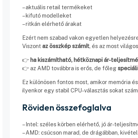
– aktuális retail termékeket
– kifutó modelleket
– ritkán elérhető árakat
Ezért nem szabad vakon egyetlen helyezésre
Viszont
az összkép számít
, és az most világos
👉
ha kiszámítható, hétköznapi ár-teljesítmé
👉 az AMD továbbra is erős, de főleg
speciál
Ez különösen fontos most, amikor memória és 
ilyenkor egy stabil CPU-választás sokat számí
Röviden összefoglalva
– Intel: széles körben elérhető, jó ár-teljesít
– AMD: csúcson marad, de drágábban, kivéte