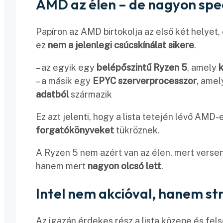
AMD az élen – de nagyon spec
Papíron az AMD birtokolja az első két helyet,
ez
nem a jelenlegi csúcskínálat sikere
.
– az egyik egy
belépőszintű Ryzen 5
, amely
k
– a másik egy
EPYC szerverprocesszor
, ame
adatból
származik
Ez azt jelenti, hogy a lista tetején lévő A
forgatókönyveket
tükröznek.
A Ryzen 5 nem azért van az élen, mert verse
hanem mert
nagyon olcsó lett
.
Intel nem akcióval, hanem st
Az igazán érdekes rész a lista közepe és fels