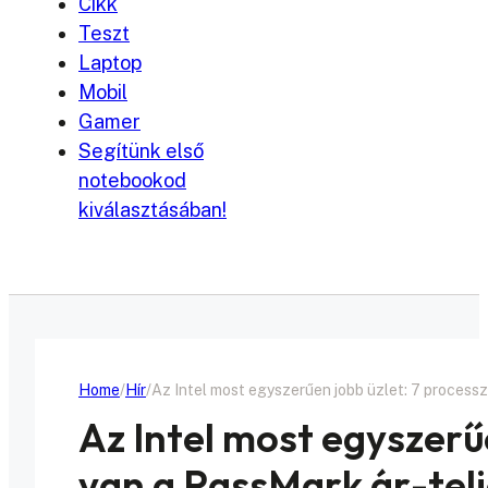
Cikk
Teszt
Laptop
Mobil
Gamer
Segítünk első
notebookod
kiválasztásában!
Home
Hír
Az Intel most egyszerűen jobb üzlet: 7 processz
Az Intel most egyszerű
van a PassMark ár-telj