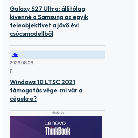
Galaxy S27 Ultra: állítólag
kivenné a Samsung az egyik
teleobjektívet a jövő évi
csúcsmodellből
Hír
2026.08.06.
F
Windows 10 LTSC 2021
támogatás vége: mi vár a
cégekre?