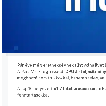
Pár éve még eretnekségnek tűnt volna ilyet l
A PassMark legfrissebb
CPU ár-teljesítmény
méghozzá nem trükkökkel, hanem széles, val
A top 10 helyezettből
7 Intel processzor
, mik
fenntartásokkal.