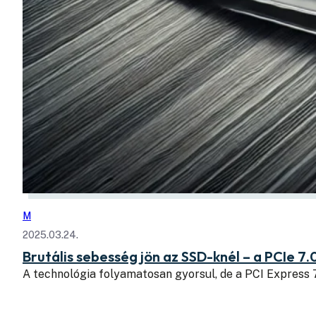
M
2025.03.24.
Brutális sebesség jön az SSD-knél – a PCIe 7.
A technológia folyamatosan gyorsul, de a PCI Express