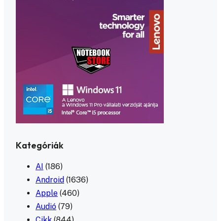
Kategóriák
AI
(186)
Android
(1636)
Apple
(460)
Audió
(79)
Cikk
(844)