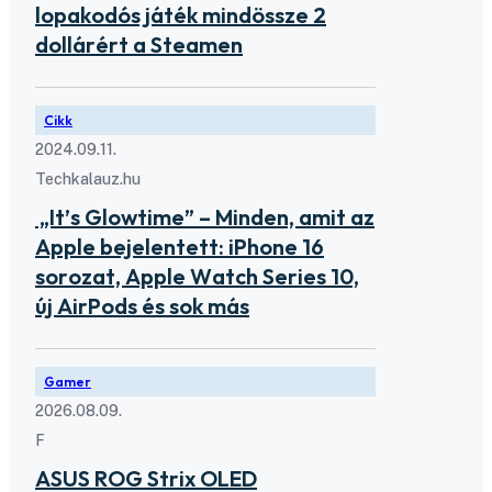
lopakodós játék mindössze 2
dollárért a Steamen
Cikk
2024.09.11.
Techkalauz.hu
„It’s Glowtime” – Minden, amit az
Apple bejelentett: iPhone 16
sorozat, Apple Watch Series 10,
új AirPods és sok más
Gamer
2026.08.09.
F
ASUS ROG Strix OLED