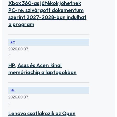
Xbox 360-as játékok jöhetnek
PC-re: szivárgott dokumentum
szerint 2027-2028-ban indulhat
a program
PC
2026.08.07.
F
HP, Asus és Acer: kínai
memóriachip a laptopokban
Hír
2026.08.07.
F
Lenovo csatlakozik az Open