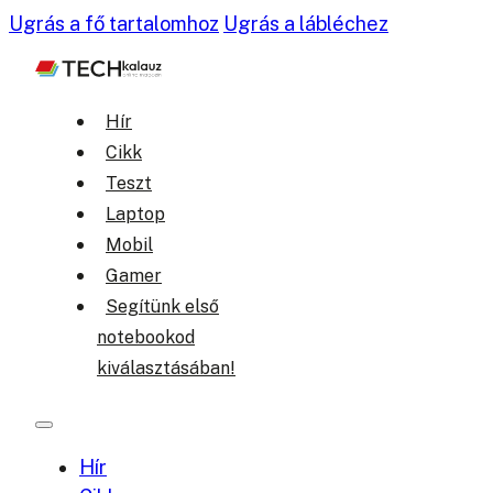
Ugrás a fő tartalomhoz
Ugrás a lábléchez
Hír
Cikk
Teszt
Laptop
Mobil
Gamer
Segítünk első
notebookod
kiválasztásában!
Hír