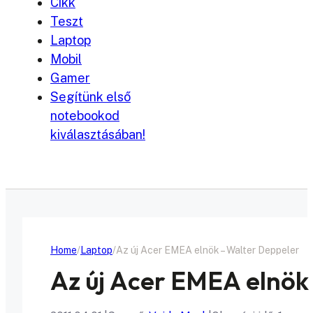
Cikk
Teszt
Laptop
Mobil
Gamer
Segítünk első
notebookod
kiválasztásában!
Home
Laptop
Az új Acer EMEA elnök – Walter Deppeler
Az új Acer EMEA elnök