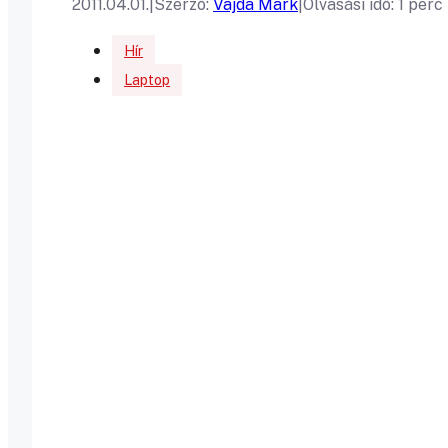
2011.04.01.
|
Szerző:
Vajda Mark
|
Olvasási idő: 1 perc
Hír
Laptop