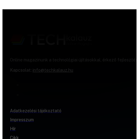
Online magazinunk a technológiai újításokkal, érkező fejlesztés
Kapcsolat:
info@techkalauz.hu
Adatkezelési tájékoztató
Impresszum
Hír
Cikk