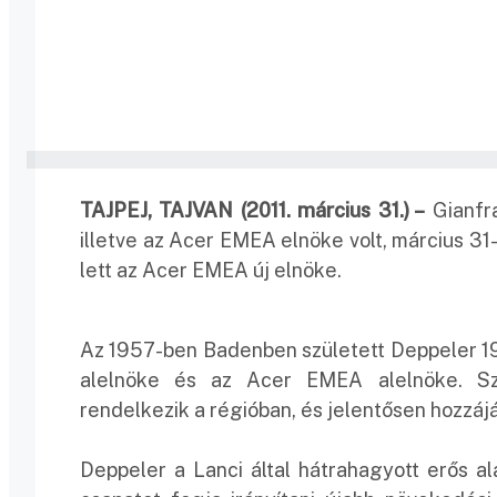
TAJPEJ, TAJVAN (2011. március 31.) –
Gianfr
illetve az Acer EMEA elnöke volt, március 31-
lett az Acer EMEA új elnöke.
Az 1957-ben Badenben született Deppeler 19
alelnöke és az Acer EMEA alelnöke. Szé
rendelkezik a régióban, és jelentősen hozzá
Deppeler a Lanci által hátrahagyott erős a