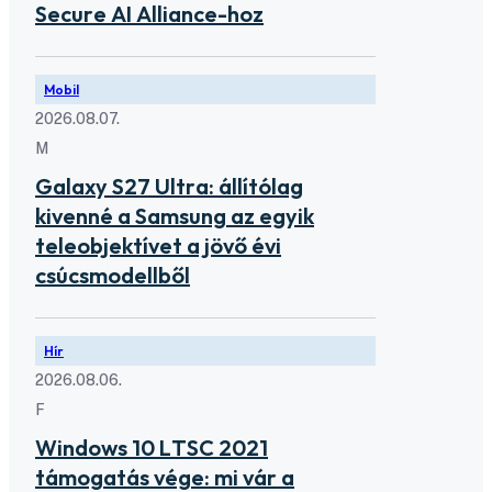
Secure AI Alliance-hoz
Mobil
2026.08.07.
M
Galaxy S27 Ultra: állítólag
kivenné a Samsung az egyik
teleobjektívet a jövő évi
csúcsmodellből
Hír
2026.08.06.
F
Windows 10 LTSC 2021
támogatás vége: mi vár a