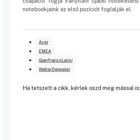
csapatot fogja irányítani újabb növekedés
notebookjaink az első pozíciót foglalják el.
Acer
EMEA
GianfrancoLanci
WalterDeppeler
Ha tetszett a cikk, kérlek oszd meg mással is