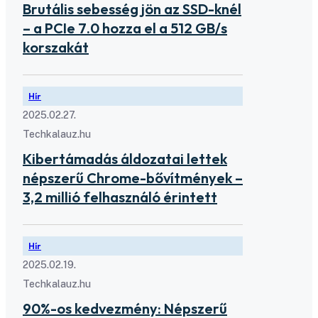
Brutális sebesség jön az SSD-knél
– a PCIe 7.0 hozza el a 512 GB/s
korszakát
Hír
2025.02.27.
Techkalauz.hu
Kibertámadás áldozatai lettek
népszerű Chrome-bővítmények –
3,2 millió felhasználó érintett
Hír
2025.02.19.
Techkalauz.hu
90%-os kedvezmény: Népszerű