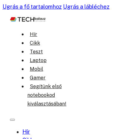
Ugrás a fő tartalomhoz
Ugrás a lábléchez
Hír
Cikk
Teszt
Laptop
Mobil
Gamer
Segítünk első
notebookod
kiválasztásában!
Hír