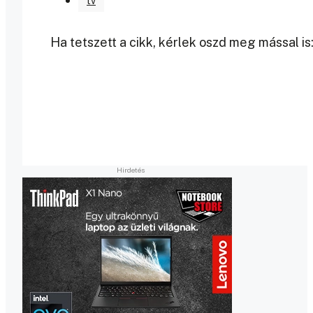
tv
Ha tetszett a cikk, kérlek oszd meg mással is