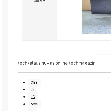
techkalauz.hu – az online techmagazin
CES
díj
LG
tévé