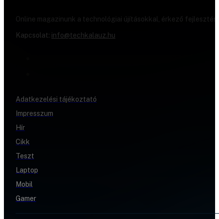
Online magazinunk a technológiai újításokkal, érkező fejlesztés
Kapcsolat:
info@techkalauz.hu
Adatkezelési tájékoztató
Impresszum
Hír
Cikk
Teszt
Laptop
Mobil
Gamer