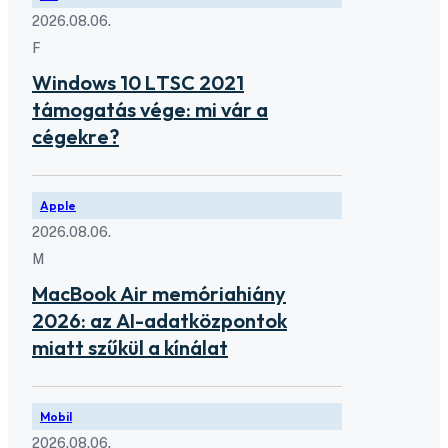
2026.08.06.
F
Windows 10 LTSC 2021
támogatás vége: mi vár a
cégekre?
Apple
2026.08.06.
M
MacBook Air memóriahiány
2026: az AI-adatközpontok
miatt szűkül a kínálat
Mobil
2026.08.06.