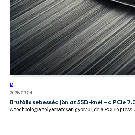
M
2025.03.24.
Brutális sebesség jön az SSD-knél – a PCIe 7.
A technológia folyamatosan gyorsul, de a PCI Express