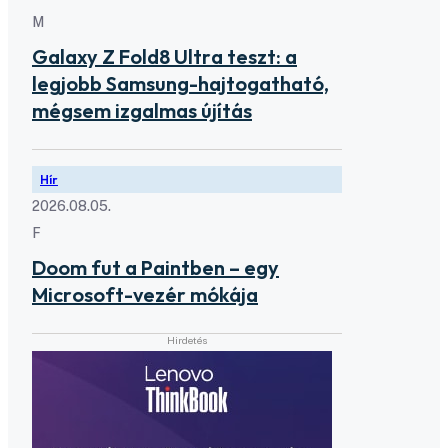
M
Galaxy Z Fold8 Ultra teszt: a
legjobb Samsung-hajtogatható,
mégsem izgalmas újítás
Hír
2026.08.05.
F
Doom fut a Paintben – egy
Microsoft-vezér mókája