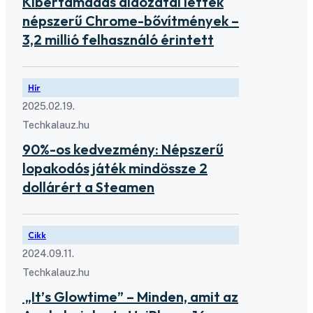
Kibertámadás áldozatai lettek
népszerű Chrome-bővítmények –
3,2 millió felhasználó érintett
Hír
2025.02.19.
Techkalauz.hu
90%-os kedvezmény: Népszerű
lopakodós játék mindössze 2
dollárért a Steamen
Cikk
2024.09.11.
Techkalauz.hu
„It’s Glowtime” – Minden, amit az