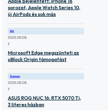
Apple bejelentett: iPhone 16
sorozat, Apple Watch Series 10,
új AirPods és sok más
Hír
2026.08.08.
F
Microsoft Edge megszünteti az
uBlock Origin támogatást
Gamer
2026.08.08.
F
ASUS ROG NUC 16: RTX 5070 Ti,
3 literes házban