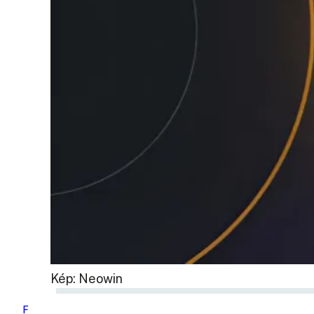
Kép: Neowin
F