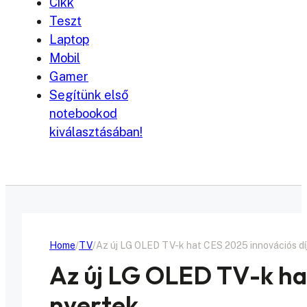
Cikk
Teszt
Laptop
Mobil
Gamer
Segítünk első
notebookod
kiválasztásában!
Home
TV
Az új LG OLED TV-k hat CES 2025 innovációs dí
Az új LG OLED TV-k hat
nyertek