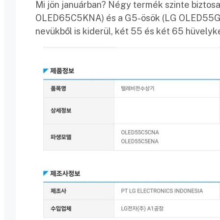
Mi jön januárban? Négy termék szinte bizt
OLED65C5KNA) és a G5-ösök (LG OLED55G
nevükből is kiderül, két 55 és két 65 hüvelyk