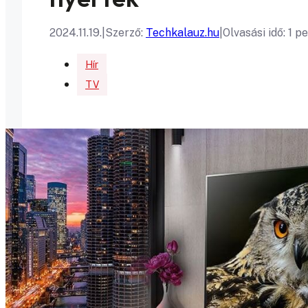
2024.11.19.
|
Szerző:
Techkalauz.hu
|
Olvasási idő: 1 p
Hír
TV