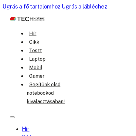
Ugrás a fő tartalomhoz
Ugrás a lábléchez
Hír
Cikk
Teszt
Laptop
Mobil
Gamer
Segítünk első
notebookod
kiválasztásában!
Hír