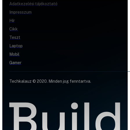
Adatkezelési tájékoztató
Impresszum
Hír
Cikk
Teszt
Laptop
Mobil
Gamer
Techkalauz © 2020. Minden jog fenntartva.