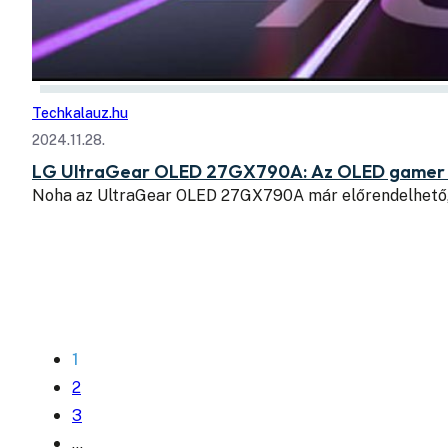
Techkalauz.hu
2024.11.28.
LG UltraGear OLED 27GX790A: Az OLED gamer m
Noha az UltraGear OLED 27GX790A már előrendelhető, 
1
2
3
…