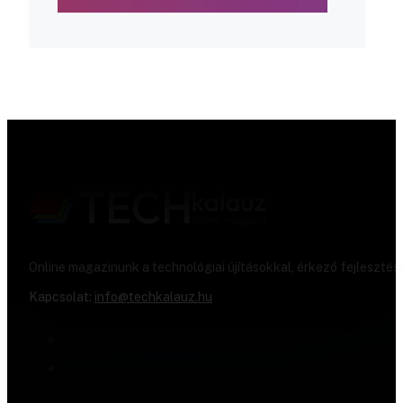
Online magazinunk a technológiai újításokkal, érkező fejlesztés
Kapcsolat:
info@techkalauz.hu