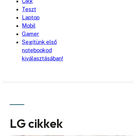
Cikk
Teszt
Laptop
Mobil
Gamer
Segítünk első
notebookod
kiválasztásában!
LG cikkek