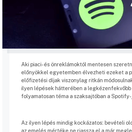
Aki piaci- és önreklámoktól mentesen szeretn
előnyökkel egyetemben élvezheti ezeket a pr
előfizetési díjak viszonylag ritkán módosul
ilyen lépések hátterében a legkézenfekvőbb
folyamatosan téma a szaksajtóban a Spotify-j
Az ilyen lépés mindig kockázatos: bevételi o
az emelés mértéke ne riassza el a már meglev