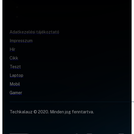
Adatkezelési tájékoztató
Impresszum
Hír
Cikk
Teszt
Laptop
Mobil
Gamer
Techkalauz © 2020. Minden jog fenntartva.