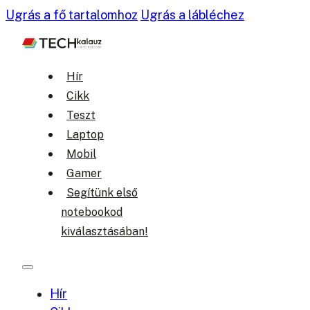
Ugrás a fő tartalomhoz
Ugrás a lábléchez
Hír
Cikk
Teszt
Laptop
Mobil
Gamer
Segítünk első
notebookod
kiválasztásában!
Hír