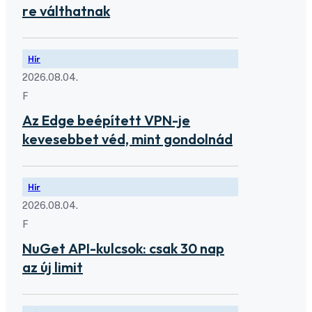
re válthatnak
Hír
2026.08.04.
F
Az Edge beépített VPN-je
kevesebbet véd, mint gondolnád
Hír
2026.08.04.
F
NuGet API-kulcsok: csak 30 nap
az új limit