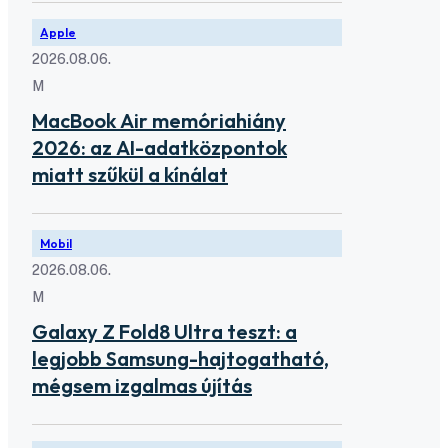
Apple
2026.08.06.
M
MacBook Air memóriahiány
2026: az AI-adatközpontok
miatt szűkül a kínálat
Mobil
2026.08.06.
M
Galaxy Z Fold8 Ultra teszt: a
legjobb Samsung-hajtogatható,
mégsem izgalmas újítás