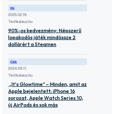
Hír
2025.02.19.
Techkalauz.hu
90%-os kedvezmény: Népszerű
lopakodós játék mindössze 2
dollárért a Steamen
Cikk
2024.09.11.
Techkalauz.hu
„It’s Glowtime” – Minden, amit az
Apple bejelentett: iPhone 16
sorozat, Apple Watch Series 10,
új AirPods és sok más