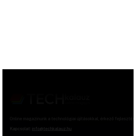
Online magazinunk a technológiai újításokkal, érkező fejlesztés
Kapcsolat:
info@techkalauz.hu