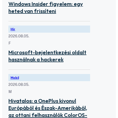
Windows Insider figyelem: egy
heted van frissíteni
Hír
2026.08.05.
F
Microsoft-bejelentkezési oldalt
használnak a hackerek
Mobil
2026.08.05.
M
Hivatalos: a OnePlus kivonul
Európából és Észak-Amerikából,
az ottani felhasználók ColorOS-