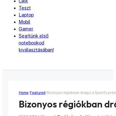
Cikk
Teszt
Laptop
Mobil
Gamer
Segítünk első
notebookod
kiválasztásában!
Home
Featured
Bizonyos régiókban drágul a Spotify pré
Bizonyos régiókban dr