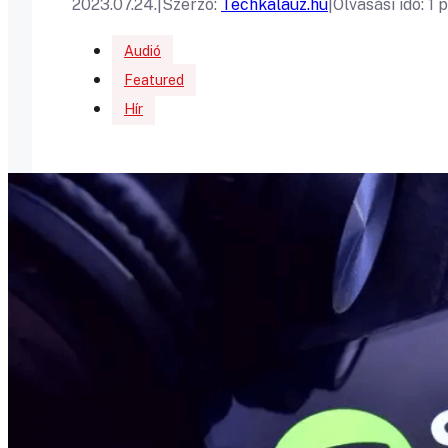
2023.07.24.
|
Szerző:
Techkalauz.hu
|
Olvasási idő: 1 
Audió
Featured
Hír