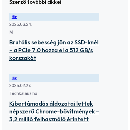
Szerző további cikkei
Hír
2025.03.24.
M
Brutális sebesség jön az SSD-knél
– a PCIe 7.0 hozza el a 512 GB/s
korszakát
Hír
2025.02.27.
Techkalauz.hu
Kibertámadás áldozatai lettek
népszerű Chrome-bővítmények –
3,2 millió felhasználó érintett