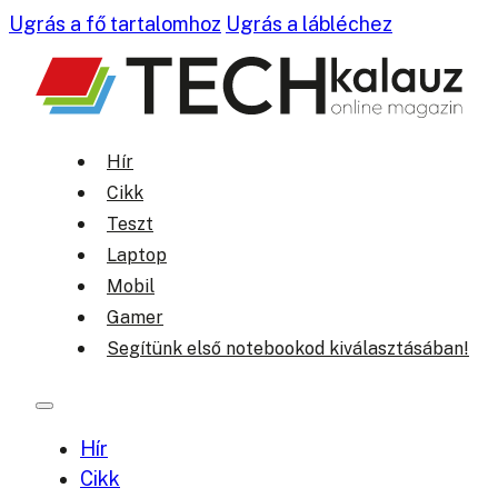
Ugrás a fő tartalomhoz
Ugrás a lábléchez
Hír
Cikk
Teszt
Laptop
Mobil
Gamer
Segítünk első notebookod kiválasztásában!
Hír
Cikk