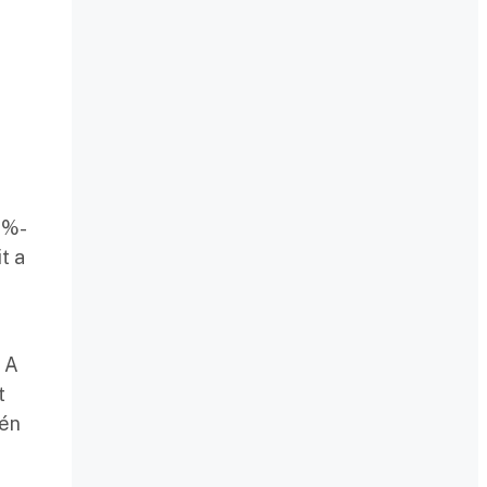
0%-
t a
. A
t
jén