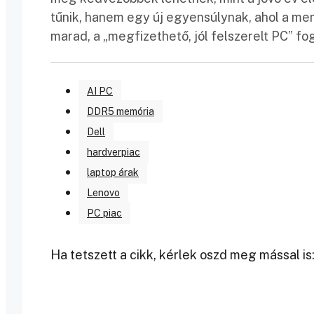
tűnik, hanem egy új egyensúlynak, ahol a memó
marad, a „megfizethető, jól felszerelt PC” 
AI PC
DDR5 memória
Dell
hardverpiac
laptop árak
Lenovo
PC piac
Ha tetszett a cikk, kérlek oszd meg mással is