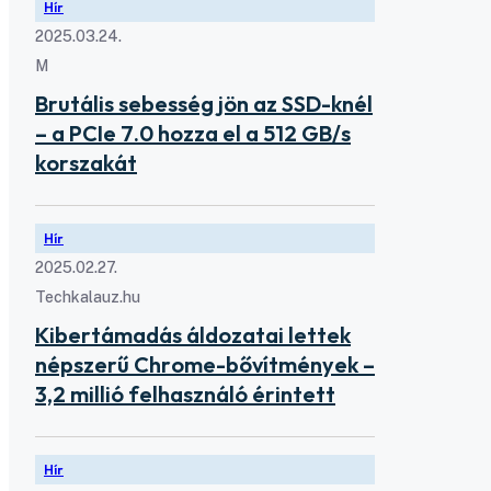
Hír
2025.03.24.
M
Brutális sebesség jön az SSD-knél
– a PCIe 7.0 hozza el a 512 GB/s
korszakát
Hír
2025.02.27.
Techkalauz.hu
Kibertámadás áldozatai lettek
népszerű Chrome-bővítmények –
3,2 millió felhasználó érintett
Hír