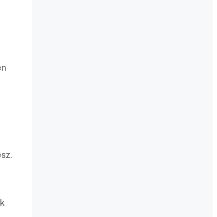
en
sz.
ok