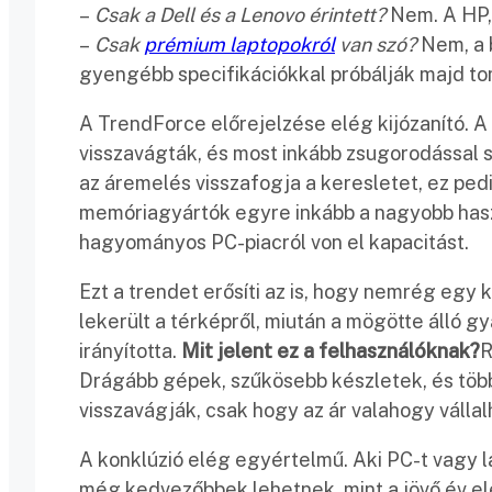
–
Csak a Dell és a Lenovo érintett?
Nem. A HP, 
–
Csak
prémium laptopokról
van szó?
Nem, a 
gyengébb specifikációkkal próbálják majd to
A TrendForce előrejelzése elég kijózanító. 
visszavágták, és most inkább zsugorodással 
az áremelés visszafogja a keresletet, ez pedi
memóriagyártók egyre inkább a nagyobb hasz
hagyományos PC-piacról von el kapacitást.
Ezt a trendet erősíti az is, hogy nemrég egy
lekerült a térképről, miután a mögötte álló g
irányította.
Mit jelent ez a felhasználóknak?
R
Drágább gépek, szűkösebb készletek, és több 
visszavágják, csak hogy az ár valahogy válla
A konklúzió elég egyértelmű. Aki PC-t vagy 
még kedvezőbbek lehetnek, mint a jövő év e