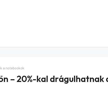
ak a notebookok
ön – 20%-kal drágulhatnak 