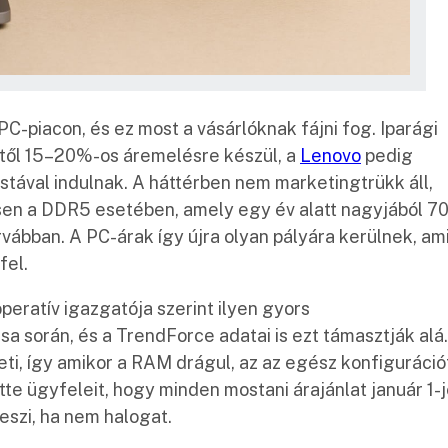
PC-piacon, és ez most a vásárlóknak fájni fog. Iparági
étől 15–20%-os áremelésre készül, a
Lenovo
pedig
istával indulnak. A háttérben nem marketingtrükk áll,
en a DDR5 esetében, amely egy év alatt nagyjából 7
vábban. A PC-árak így újra olyan pályára kerülnek, ami
fel.
peratív igazgatója szerint ilyen gyors
 során, és a TrendForce adatai is ezt támasztják alá
ti, így amikor a RAM drágul, az az egész konfiguráció
te ügyfeleit, hogy minden mostani árajánlat január 1-
teszi, ha nem halogat.