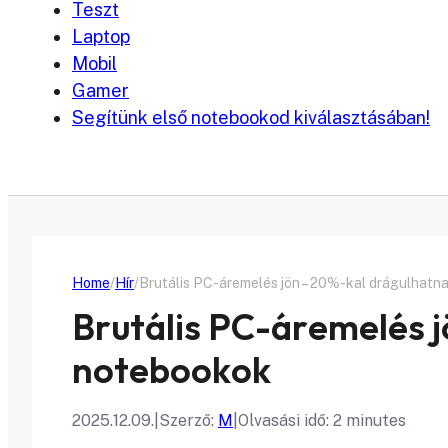
Teszt
Laptop
Mobil
Gamer
Segítünk első notebookod kiválasztásában!
Home
Hír
Brutális PC-áremelés jön – 20%-kal drágulhatn
Brutális PC-áremelés j
notebookok
2025.12.09.
|
Szerző:
M
|
Olvasási idő: 2 minutes