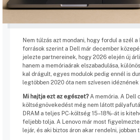
Nem túlzás azt mondani, hogy fordul a szél a 
források szerint a Dell már december közep
jelezte partnereinek, hogy 2026 elején új árl
hanem a memóriaárak elszabadulása, különös
kal drágult, egyes modulok pedig ennél is dur
legtöbben 2020 óta nem szívesen idéznének 
Mi hajtja ezt az egészet?
A memória. A Dell o
költségnövekedést még nem látott pályafutása
DRAM a teljes PC-költség 15–18%-át is kitehe
feljebb tolja. A Lenovo már most figyelmeztet
lejár, és aki biztos áron akar rendelni, jobban 