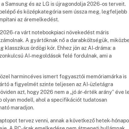
a Samsung és az LG is újragondolja 2026-os terveit.
belépő és középkategória sem ússza meg, legfeljebb
mpítani az áremelkedést.
A 2026-ra várt notebookpiaci növekedést máris
számolnak. A gyártóknak nő a darabköltségük, miközb
g klasszikus ördögi kör. Ehhez jön az AI-dráma: a
onkulcsú AI-megoldások felé fordulnak, ami a
 közel harmincéves ismert fogyasztói memóriamárka is
yártó a figyelmét szinte teljesen az AI-üzletágra
öviden azt, hogy 2026 nem a „jó ár-érték arány” éve le
olyan modell, ahol a specifikációt tudatosan
lható maradjon.
laptopot tervez venni, annak a következő hetek-hónap
leje. A PC-árak emelkedése nem átmeneti hullámnak