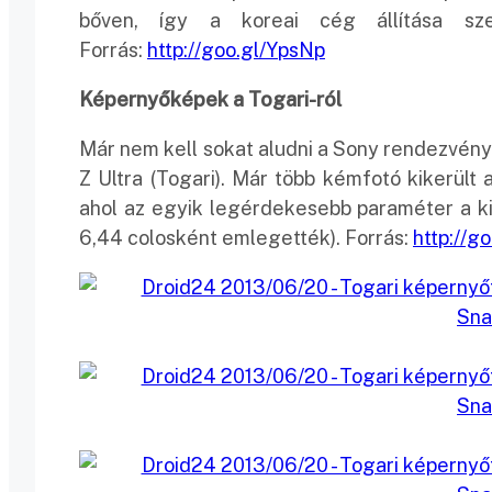
bőven, így a koreai cég állítása sze
Forrás:
http://goo.gl/YpsNp
Képernyőképek a Togari-ról
Már nem kell sokat aludni a Sony rendezvényé
Z Ultra (Togari). Már több kémfotó kikerült
ahol az egyik legérdekesebb paraméter a kije
6,44 colosként emlegették). Forrás:
http://g