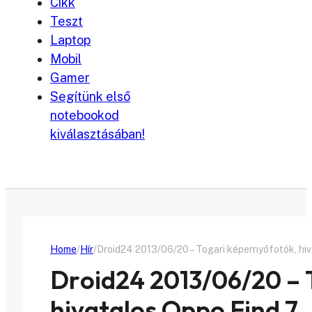
Cikk
Teszt
Laptop
Mobil
Gamer
Segítünk első
notebookod
kiválasztásában!
Home
Hír
Droid24 2013/06/20 – Togari képernyőfotók, hivat
Droid24 2013/06/20 – 
hivatalos Oppo Find 7, 