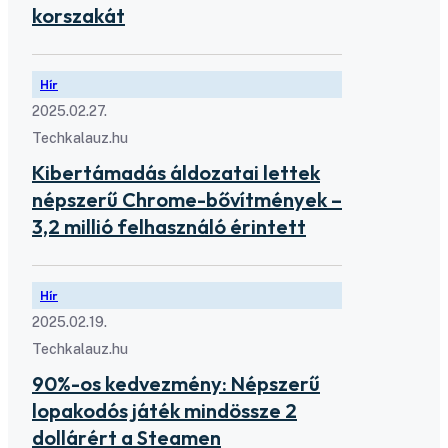
korszakát
Hír
2025.02.27.
Techkalauz.hu
Kibertámadás áldozatai lettek
népszerű Chrome-bővítmények –
3,2 millió felhasználó érintett
Hír
2025.02.19.
Techkalauz.hu
90%-os kedvezmény: Népszerű
lopakodós játék mindössze 2
dollárért a Steamen