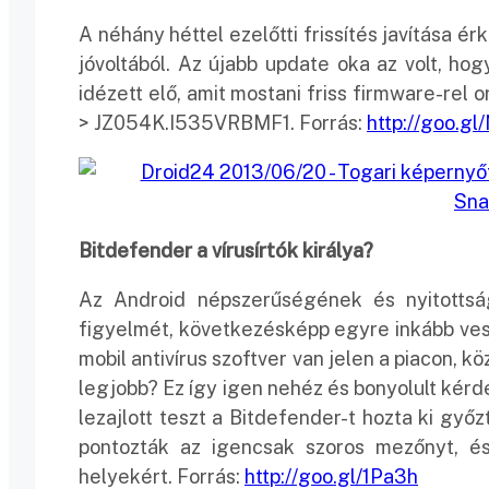
A néhány héttel ezelőtti frissítés javítása é
jóvoltából. Az újabb update oka az volt, h
idézett elő, amit mostani friss firmware-rel
> JZ054K.I535VRBMF1. Forrás:
http://goo.g
Bitdefender a vírusírtók királya?
Az Android népszerűségének és nyitottság
figyelmét, következésképp egyre inkább ves
mobil antivírus szoftver van jelen a piacon, 
legjobb? Ez így igen nehéz és bonyolult kérd
lezajlott teszt a Bitdefender-t hozta ki győ
pontozták az igencsak szoros mezőnyt, és
helyekért. Forrás:
http://goo.gl/1Pa3h