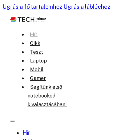
Ugrás a fő tartalomhoz
Ugrás a lábléchez
Hír
Cikk
Teszt
Laptop
Mobil
Gamer
Segítünk első
notebookod
kiválasztásában!
Hír