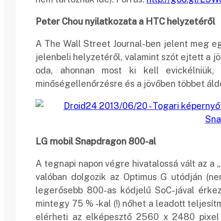
Peter Chou nyilatkozata a HTC helyzetéről
A The Wall Street Journal-ben jelent meg e
jelenbeli helyzetéről, valamint szót ejtett a j
oda, ahonnan most ki kell evickélniük,
minőségellenőrzésre és a jövőben többet áldo
LG mobil Snapdragon 800-al
A tegnapi napon végre hivatalossá vált az a „
valóban dolgozik az Optimus G utódján (ne
legerősebb 800-as kódjelű SoC-jával érkezi
mintegy 75 % -kal (!) nőhet a leadott teljesí
elérheti az elképesztő 2560 x 2480 pixel 