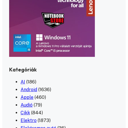
Kategóriák
AI
(186)
Android
(1636)
Apple
(460)
Audió
(79)
Cikk
(844)
Elektro
(1873)