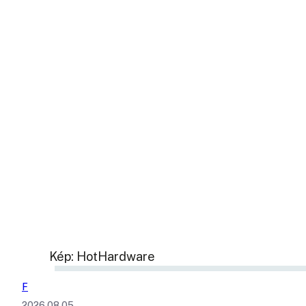
Kép: HotHardware
F
2026.08.05.