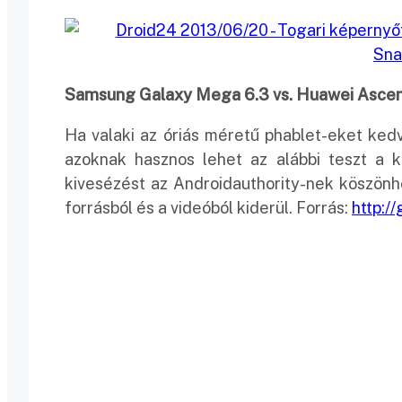
Samsung Galaxy Mega 6.3 vs. Huawei Asce
Ha valaki az óriás méretű phablet-eket kedv
azoknak hasznos lehet az alábbi teszt a ké
kivesézést az Androidauthority-nek köszönh
forrásból és a videóból kiderül. Forrás:
http:/