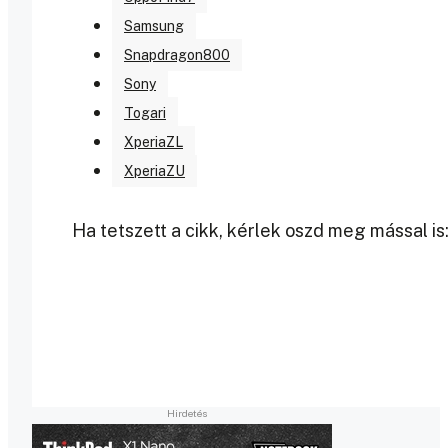
Samsung
Snapdragon800
Sony
Togari
XperiaZL
XperiaZU
Ha tetszett a cikk, kérlek oszd meg mással is