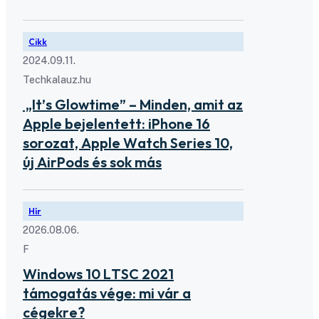
Cikk
2024.09.11.
Techkalauz.hu
„It’s Glowtime” – Minden, amit az
Apple bejelentett: iPhone 16
sorozat, Apple Watch Series 10,
új AirPods és sok más
Hír
2026.08.06.
F
Windows 10 LTSC 2021
támogatás vége: mi vár a
cégekre?