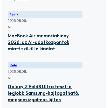
Apple
2026.08.06.
M
MacBook Air memóriahiány
2026: az AI-adatközpontok
miatt szűkül a kínálat
Mobil
2026.08.06.
M
Galaxy Z Fold8 Ultra teszt: a
legjobb Samsung-hajtogatható,
mégsem izgalmas újítás