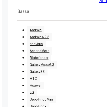
Bazsa
Android
Android4.2.2
antivírus
AscendMate
Bitdefender
GalaxyMega6.3
GalaxyS3
HTC
Huawei
LG
OppoFind5Mini
OppoFind7