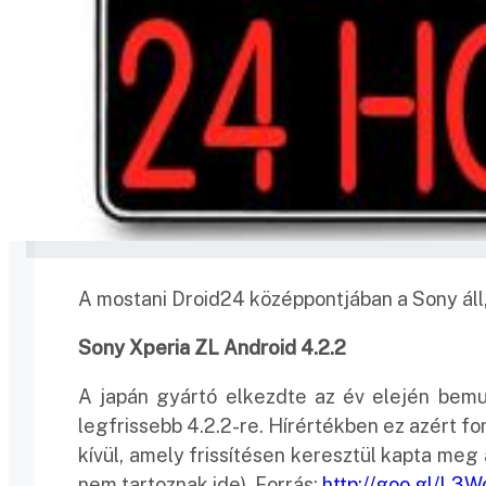
A mostani Droid24 középpontjában a Sony áll,
Sony Xperia ZL Android 4.2.2
A japán gyártó elkezdte az év elején bemut
legfrissebb 4.2.2-re. Hírértékben ez azért fo
kívül, amely frissítésen keresztül kapta meg 
nem tartoznak ide). Forrás:
http://goo.gl/L3W