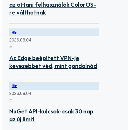
az ottani felhasználók ColorOS-
re válthatnak
Hír
2026.08.04.
F
Az Edge beépített VPN-je
kevesebbet véd, mint gondolnád
Hír
2026.08.04.
F
NuGet API-kulcsok: csak 30 nap
az új limit