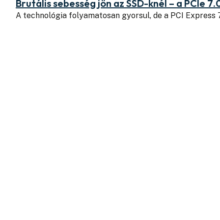
Brutális sebesség jön az SSD-knél – a PCIe 7.
A technológia folyamatosan gyorsul, de a PCI Express