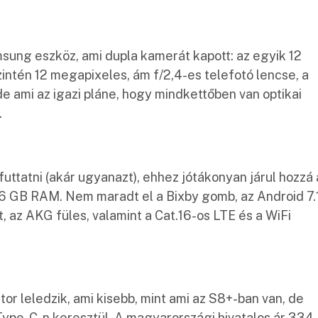
sung eszköz, ami dupla kamerát kapott: az egyik 12
zintén 12 megapixeles, ám f/2,4-es telefotó lencse, a
e ami az igazi pláne, hogy mindkettőben van optikai
.
uttatni (akár ugyanazt), ehhez jótákonyan járul hozzá 
6 GB RAM. Nem maradt el a Bixby gomb, az Android 7.1
, az AKG füles, valamint a Cat.16-os LTE és a WiFi
 leledzik, ami kisebb, mint ami az S8+-ban van, de
ype-C-n keresztül. A magyarországi hivatalos ár 334