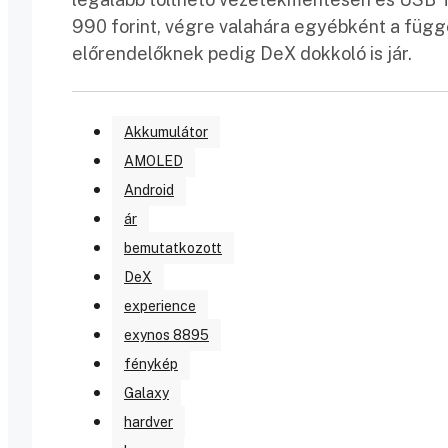
990 forint, végre valahára egyébként a függe
előrendelőknek pedig DeX dokkoló is jár.
Akkumulátor
AMOLED
Android
ár
bemutatkozott
DeX
experience
exynos 8895
fénykép
Galaxy
hardver