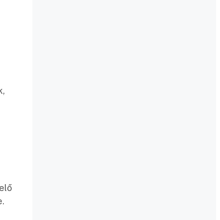
k,
elő
e.