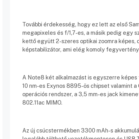
További érdekesség, hogy ez lett az első Sam
megapixeles és f/1,7-es, a másik pedig egy s
kettő együtt 2-szeres optikai zoomra képes, d
képstabilizátor, ami elég komoly fegyvertény
A Note8 két alkalmazást is egyszerre képes f
10 nm-es Exynos 8895-ös chipset valamint a 
operációs rendszer, a 3,5 mm-es jack kimenet
802.11ac MIMO.
Az új csúcstermékben 3300 mAh-s akkumulátor
legalább tölthető vezetékmentesen és USB T