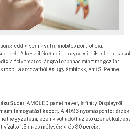
ung eddig sem gyatra mobilos portfóliója,
modell. A készüléket már nagyon várták a fanatikuso
edig a folyamatos lángra lobbanás miatt megszűnt
los mobil a sorozatból és úgy ámblokk, ami S-Pennel
ású Super-AMOLED panel hever, Infinity Displayről
remium támogatást kapott. A 4096 nyomáspontot érzék
ehet jegyzetelni, ezen kívül adott az élő üzenet küldés
t vízálló 1,5 m-es mélységig és 30 percig.