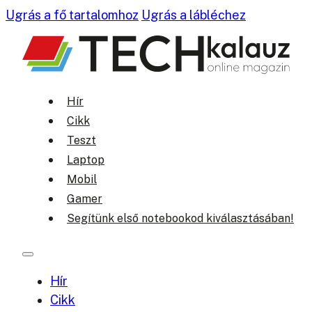
Ugrás a fő tartalomhoz
Ugrás a lábléchez
Hír
Cikk
Teszt
Laptop
Mobil
Gamer
Segítünk első notebookod kiválasztásában!
Hír
Cikk