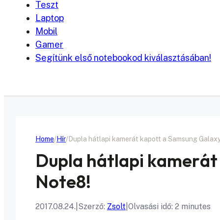
Teszt
Laptop
Mobil
Gamer
Segítünk első notebookod kiválasztásában!
Home
Hír
Dupla hátlapi kamerát kapott a Samsung Galax
Dupla hátlapi kamerát
Note8!
2017.08.24.
|
Szerző:
Zsolt
|
Olvasási idő: 2 minutes