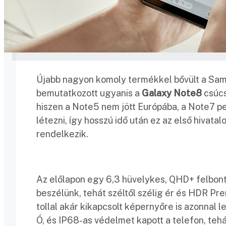
Újabb nagyon komoly termékkel bővült a Sams
bemutatkozott ugyanis a
Galaxy Note8
csúcs
hiszen a Note5 nem jött Európába, a Note7 p
létezni, így hosszú idő után ez az első hivata
rendelkezik.
Az előlapon egy 6,3 hüvelykes, QHD+ felbont
beszélünk, tehát széltől szélig ér és HDR P
tollal akár kikapcsolt képernyőre is azonnal l
Ó, és IP68-as védelmet kapott a telefon, tehá