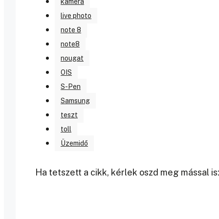
kamera
live photo
note 8
note8
nougat
OIS
S-Pen
Samsung
teszt
toll
Üzemidő
Ha tetszett a cikk, kérlek oszd meg mással is