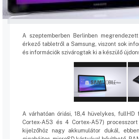
A szeptemberben Berlinben megrendezett I
érkező tabletről a Samsung, viszont sok in
és információk szivárogtak ki a készülő újdon
A várhatóan óriási, 18,4 hüvelykes, fullHD
Cortex-A53 és 4 Cortex-A57) processzort 
kijelzőhöz nagy akkumulátor dukál, ebb
gigabájtos, microSD kártyával bővíthető, RA