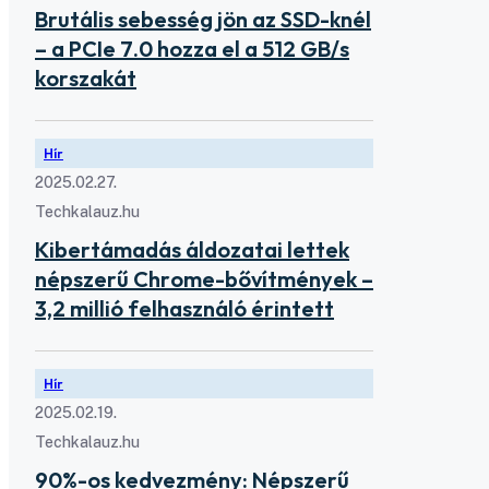
Brutális sebesség jön az SSD-knél
– a PCIe 7.0 hozza el a 512 GB/s
korszakát
Hír
2025.02.27.
Techkalauz.hu
Kibertámadás áldozatai lettek
népszerű Chrome-bővítmények –
3,2 millió felhasználó érintett
Hír
2025.02.19.
Techkalauz.hu
90%-os kedvezmény: Népszerű