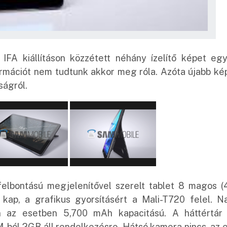
FA kiállításon közzétett néhány ízelítő képet egy
formációt nem tudtunk akkor meg róla. Azóta újabb ké
ságról.
 felbontású megjelenítővel szerelt tablet 8 magos (
kap, a grafikus gyorsításért a Mali-T720 felel. N
en az esetben 5,700 mAh kapacitású. A háttértár
M-ból 2GB áll rendelkezésre. Hátsó kamera nincs, az 