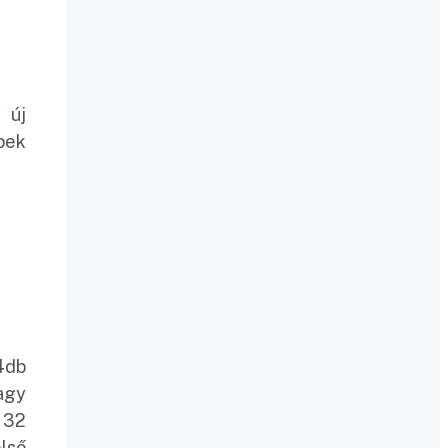
 új
pek
4db
agy
 32
első