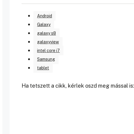
Android
Galaxy
galaxy s8
galaxyview
intel core i7
Samsung
tablet
Ha tetszett a cikk, kérlek oszd meg mással is