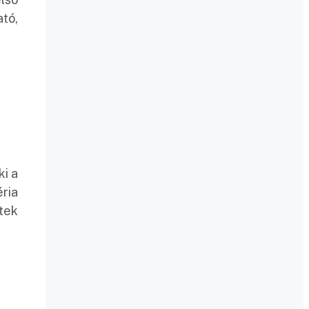
tó,
i a
ria
tek