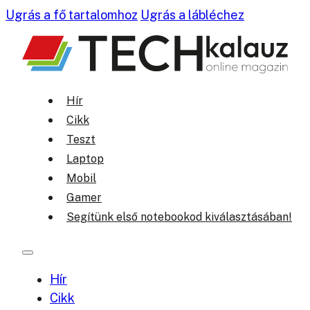
Ugrás a fő tartalomhoz
Ugrás a lábléchez
Hír
Cikk
Teszt
Laptop
Mobil
Gamer
Segítünk első notebookod kiválasztásában!
Hír
Cikk