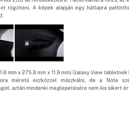
 rögzíteni. A képek alapján egy hátlapra pattintha
d.
1.8 mm x 275.8 mm x 11.9 mm) Galaxy View tabletnek k
kora méretű eszközzel mászkálni, de a Note szé
ot, aztán mindenki meglepetésére nem kis sikert ér