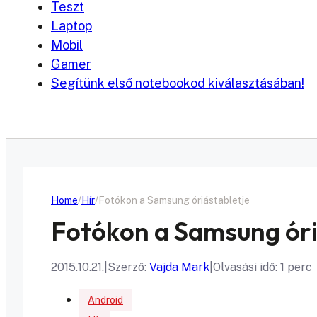
Teszt
Laptop
Mobil
Gamer
Segítünk első notebookod kiválasztásában!
Home
Hír
Fotókon a Samsung óriástabletje
Fotókon a Samsung óri
2015.10.21.
|
Szerző:
Vajda Mark
|
Olvasási idő: 1 perc
Android