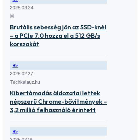
2025.03.24.
M
Brutális sebesség jön az SSD-knél
– a PCIe 7.0 hozza el a 512 GB/s
korszakát
Hír
2025.02.27.
Techkalauz.hu
Kibertámadás áldozatai lettek
népszerű Chrome-bővítmények –
3,2 millió felhasználó érintett
Hír
2025.02.19.