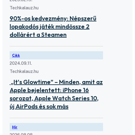
Techkalauz.hu
90%-os kedvezmény: Népszerű
lopakodós játék mindössze 2
dollárért a Steamen
Cikk
2024.09.11.
Techkalauz.hu
„It’s Glowtime” – Minden, amit az
Apple bejelentett: iPhone 16
sorozat, Apple Watch Series 10,
új AirPods és sok más
Hír
2026.08.08.