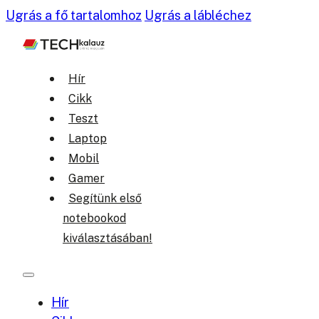
Ugrás a fő tartalomhoz
Ugrás a lábléchez
Hír
Cikk
Teszt
Laptop
Mobil
Gamer
Segítünk első
notebookod
kiválasztásában!
Hír