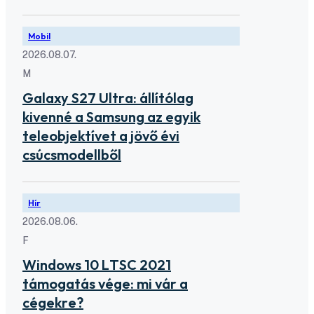
Mobil
2026.08.07.
M
Galaxy S27 Ultra: állítólag
kivenné a Samsung az egyik
teleobjektívet a jövő évi
csúcsmodellből
Hír
2026.08.06.
F
Windows 10 LTSC 2021
támogatás vége: mi vár a
cégekre?