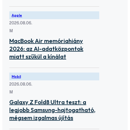
Apple
2026.08.06.
M
MacBook Air memóriahiány
2026: az AI-adatközpontok
miatt szűkül a kínálat
Mobil
2026.08.06.
M
Galaxy Z Fold8 Ultra teszt: a
legjobb Samsung-hajtogatható,
mégsem izgalmas újítás