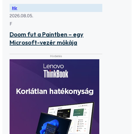
Hír
2026.08.05.
F
Doom fut a Paintben – egy
Microsoft-vezér mókája