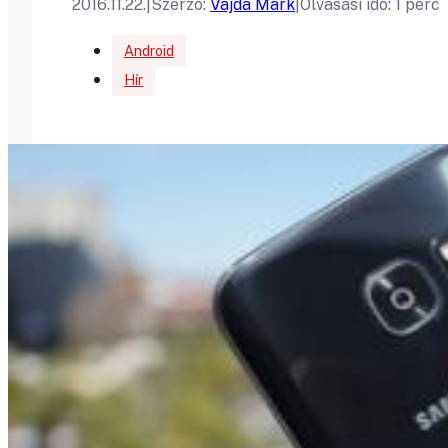
2016.11.22.
|
Szerző:
Vajda Mark
|
Olvasási idő: 1 perc
Android
Hír