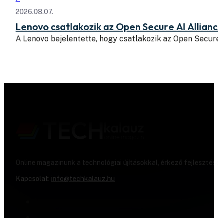
2026.08.07.
Lenovo csatlakozik az Open Secure AI Allian
A Lenovo bejelentette, hogy csatlakozik az Open Secure
Online magazinunk a technológiai újításokkal, érkező fejlesztés
Kapcsolat:
info@techkalauz.hu