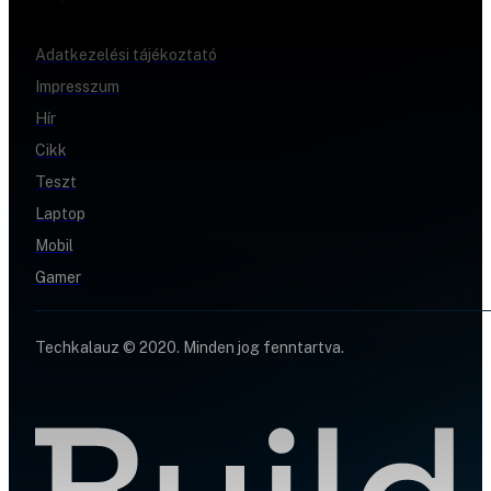
Adatkezelési tájékoztató
Impresszum
Hír
Cikk
Teszt
Laptop
Mobil
Gamer
Techkalauz © 2020. Minden jog fenntartva.