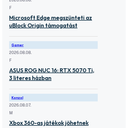
F
Microsoft Edge megszünteti az
uBlock Origin támogatást
Gamer
2026.08.08.
F
ASUS ROG NUC 16: RTX 5070 Ti,
3 literes házban
Konzol
2026.08.07.
M
Xbox 360-as játékok jöhetnek