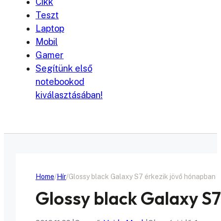
Cikk
Teszt
Laptop
Mobil
Gamer
Segítünk első
notebookod
kiválasztásában!
Home
Hír
Glossy black Galaxy S7 érkezik jövő hónapban
Glossy black Galaxy S