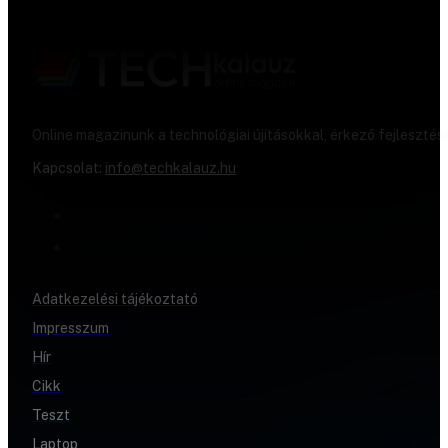
Online magazinunk a technológiai újításokkal, érkező fejlesztés
Kapcsolat:
info@techkalauz.hu
Adatkezelési tájékoztató
Impresszum
Hír
Cikk
Teszt
Laptop