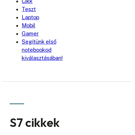
Cikk
Teszt
Laptop
Mobil
Gamer
Segítünk első
notebookod
kiválasztásában!
S7 cikkek