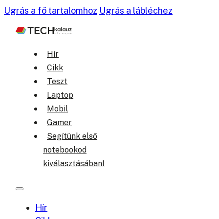
Ugrás a fő tartalomhoz
Ugrás a lábléchez
Hír
Cikk
Teszt
Laptop
Mobil
Gamer
Segítünk első
notebookod
kiválasztásában!
Hír