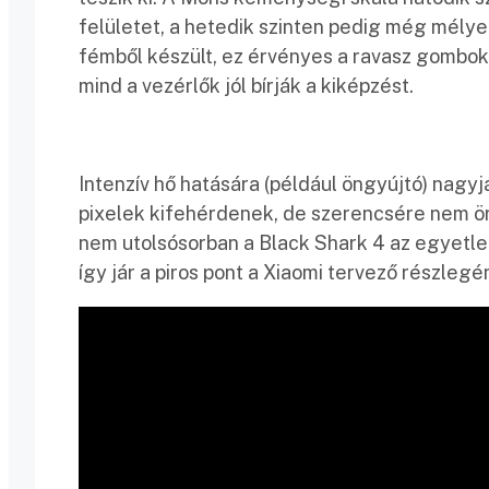
felületet, a hetedik szinten pedig még mély
fémből készült, ez érvényes a ravasz gombokra
mind a vezérlők jól bírják a kiképzést.
Intenzív hő hatására (például öngyújtó) nagy
pixelek kifehérdenek, de szerencsére nem ör
nem utolsósorban a Black Shark 4 az egyetlen
így jár a piros pont a Xiaomi tervező részlegé