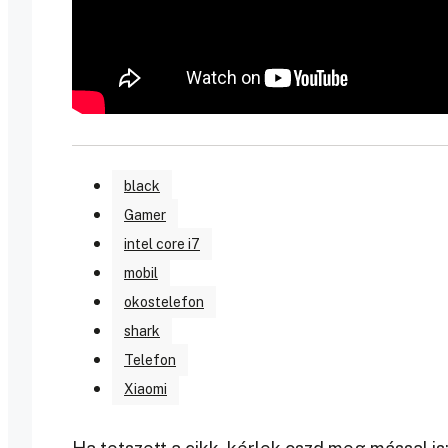
black
Gamer
intel core i7
mobil
okostelefon
shark
Telefon
Xiaomi