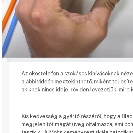
Az okostelefon a szokásos kihívásoknak nézett
alábbi videón megtekinthető, miként teljesíte
akiknek nincs ideje, röviden levezetjük, mire i
Kis kedvesség a gyártó részéről, hogy a Black 
megjelenítőt magát üveg oltalmazza, ami po
teszik ki. A Mohs keménységi skála hatodik 