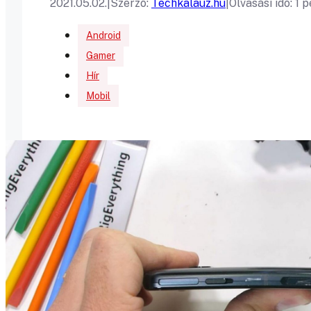
2021.05.02.
|
Szerző:
Techkalauz.hu
|
Olvasási idő: 1 
Android
Gamer
Hír
Mobil