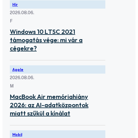
Hír
2026.08.06.
F
Windows 10 LTSC 2021
támogatás vége: mi vár a
cégekre?
Apple
2026.08.06.
M
MacBook Air memóriahiány
2026: az AI-adatközpontok
miatt szűkül a kínálat
Mobil