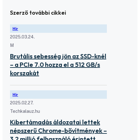
Szerző további cikkei
Hír
2025.03.24.
M
Brutális sebesség jön az SSD-knél
– a PCIe 7.0 hozza el a 512 GB/s
korszakát
Hír
2025.02.27.
Techkalauz.hu
Kibertámadás áldozatai lettek
népszerű Chrome-bővítmények –
3,2 millió felhasználó érintett