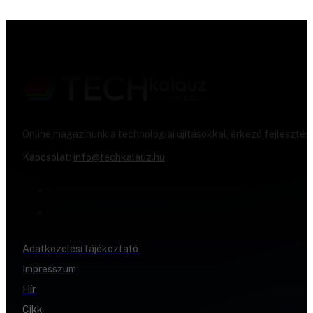
Online magazinunk a technológiai újításokkal, érkező fejlesztés
Kapcsolat:
info@techkalauz.hu
Adatkezelési tájékoztató
Impresszum
Hír
Cikk