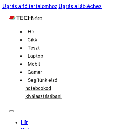
Ugrás a fő tartalomhoz
Ugrás a lábléchez
Hír
Cikk
Teszt
Laptop
Mobil
Gamer
Segítünk első
notebookod
kiválasztásában!
Hír