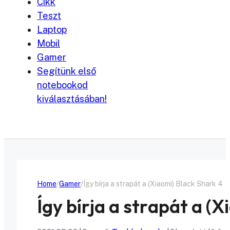
Cikk
Teszt
Laptop
Mobil
Gamer
Segítünk első
notebookod
kiválasztásában!
Home
Gamer
Így bírja a strapát a (Xiaomi) Black Shark 4
Így bírja a strapát a (