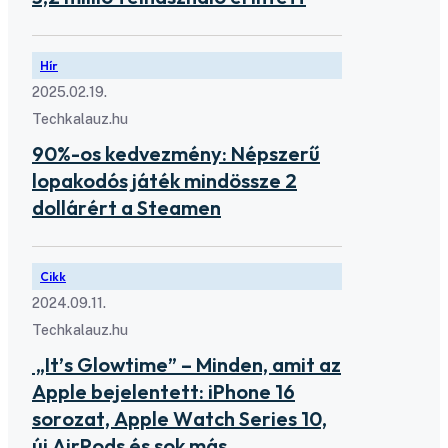
Hír
2025.02.19.
Techkalauz.hu
90%-os kedvezmény: Népszerű
lopakodós játék mindössze 2
dollárért a Steamen
Cikk
2024.09.11.
Techkalauz.hu
„It’s Glowtime” – Minden, amit az
Apple bejelentett: iPhone 16
sorozat, Apple Watch Series 10,
új AirPods és sok más