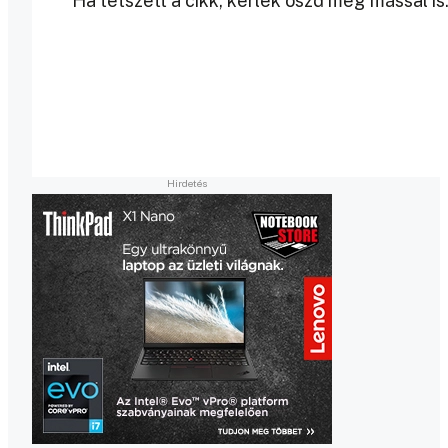
Ha tetszett a cikk, kérlek oszd meg mással is