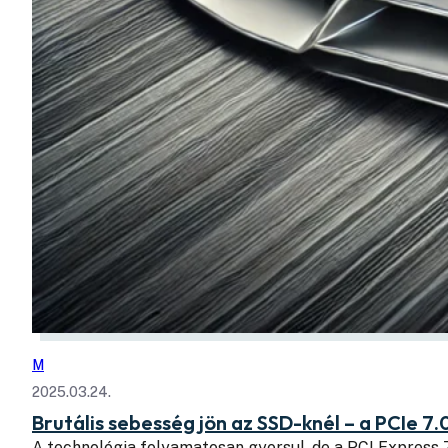
M
2025.03.24.
Brutális sebesség jön az SSD-knél – a PCIe 7.
A technológia folyamatosan gyorsul, de a PCI Express