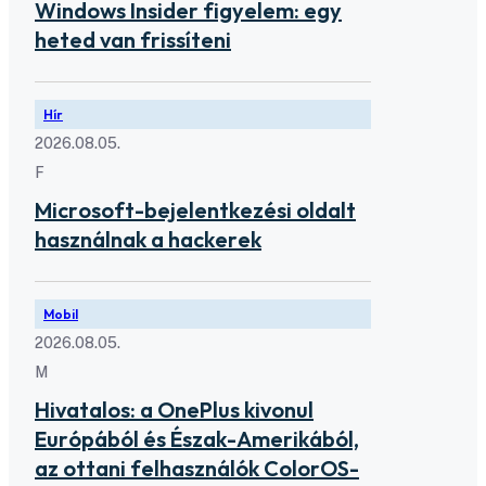
Windows Insider figyelem: egy
heted van frissíteni
Hír
2026.08.05.
F
Microsoft-bejelentkezési oldalt
használnak a hackerek
Mobil
2026.08.05.
M
Hivatalos: a OnePlus kivonul
Európából és Észak-Amerikából,
az ottani felhasználók ColorOS-