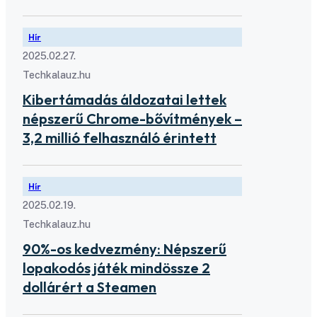
Hír
2025.02.27.
Techkalauz.hu
Kibertámadás áldozatai lettek
népszerű Chrome-bővítmények –
3,2 millió felhasználó érintett
Hír
2025.02.19.
Techkalauz.hu
90%-os kedvezmény: Népszerű
lopakodós játék mindössze 2
dollárért a Steamen