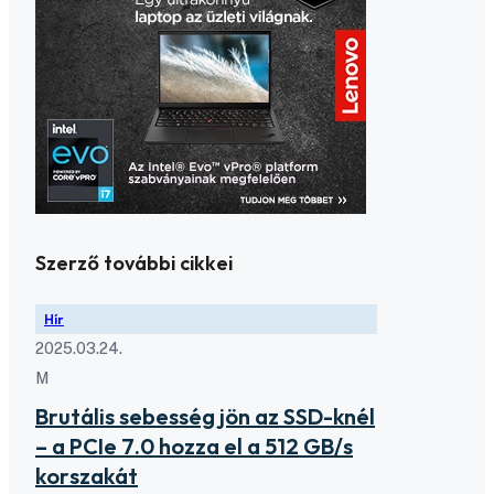
Szerző további cikkei
Hír
2025.03.24.
M
Brutális sebesség jön az SSD-knél
– a PCIe 7.0 hozza el a 512 GB/s
korszakát