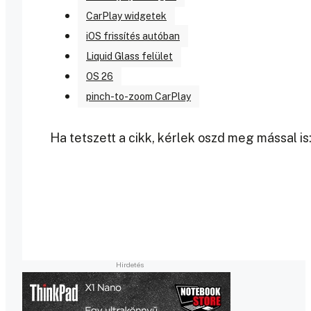
CarPlay widgetek
iOS frissítés autóban
Liquid Glass felület
OS 26
pinch-to-zoom CarPlay
Ha tetszett a cikk, kérlek oszd meg mással is