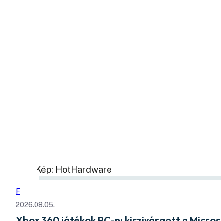
Kép: HotHardware
F
2026.08.05.
Xbox 360 játékok PC-n: kiszivárgott a Micros