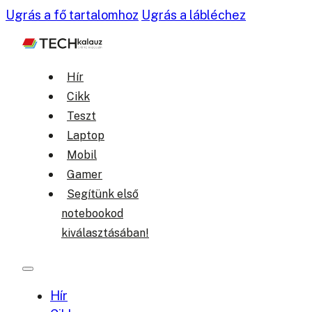
Ugrás a fő tartalomhoz
Ugrás a lábléchez
Hír
Cikk
Teszt
Laptop
Mobil
Gamer
Segítünk első
notebookod
kiválasztásában!
Hír