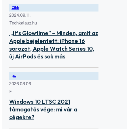
Cikk
2024.09.11.
Techkalauz.hu
„It’s Glowtime” – Minden, amit az
Apple bejelentett: iPhone 16
sorozat, Apple Watch Series 10,
új AirPods és sok más
Hír
2026.08.06.
F
Windows 10 LTSC 2021
támogatás vége: mi vár a
cégekre?