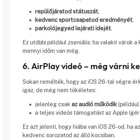
repülőjáratod státuszát
,
kedvenc sportcsapatod eredményét
,
parkolójegyed lejárati idejét
.
Ez utóbbi például zseniális: ha valakit várok a
mennyi időm van még.
6. AirPlay videó – még várni kel
Sokan remélték, hogy az iOS 26-tal végre ér
igaz, de még nem tökéletes:
jelenleg csak
az audió működik
(például
a teljes videós támogatást az Apple ígé
Ez azt jelenti, hogy hiába van iOS 26-od, ha 
kedvenc sorozatod az álló kocsiban.