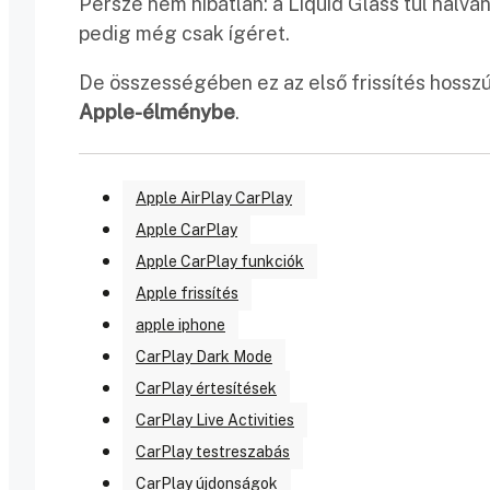
Persze nem hibátlan: a Liquid Glass túl halvá
pedig még csak ígéret.
De összességében ez az első frissítés hosszú
Apple-élménybe
.
Apple AirPlay CarPlay
Apple CarPlay
Apple CarPlay funkciók
Apple frissítés
apple iphone
CarPlay Dark Mode
CarPlay értesítések
CarPlay Live Activities
CarPlay testreszabás
CarPlay újdonságok