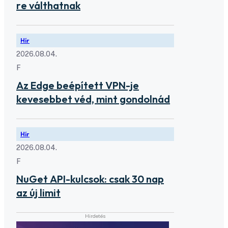
re válthatnak
Hír
2026.08.04.
F
Az Edge beépített VPN-je
kevesebbet véd, mint gondolnád
Hír
2026.08.04.
F
NuGet API-kulcsok: csak 30 nap
az új limit