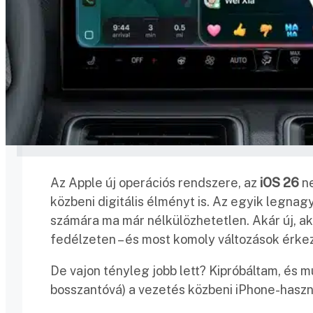
Az Apple új operációs rendszere, az
iOS 26
ne
közbeni digitális élményt is. Az egyik legnag
számára ma már nélkülözhetetlen. Akár új, aká
fedélzeten – és most komoly változások érke
De vajon tényleg jobb lett? Kipróbáltam, és 
bosszantóvá) a vezetés közbeni iPhone-haszn