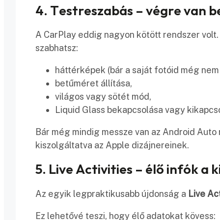
4. Testreszabás – végre van b
A CarPlay eddig nagyon kötött rendszer volt. 
szabhatsz:
háttérképek (bár a saját fotóid még nem 
betűméret állítása,
világos vagy sötét mód,
Liquid Glass bekapcsolása vagy kikapcs
Bár még mindig messze van az Android Auto 
kiszolgáltatva az Apple dizájnereinek.
5. Live Activities – élő infók a k
Az egyik legpraktikusabb újdonság a
Live Ac
Ez lehetővé teszi, hogy élő adatokat kövess: