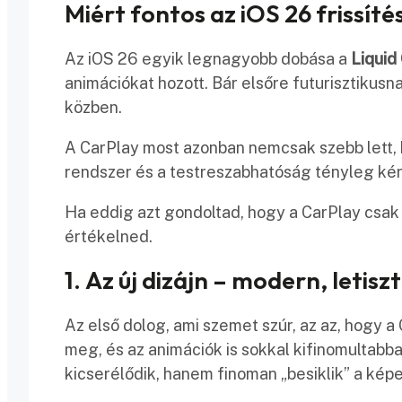
Miért fontos az iOS 26 frissít
Az iOS 26 egyik legnagyobb dobása a
Liquid
animációkat hozott. Bár elsőre futurisztikusn
közben.
A CarPlay most azonban nemcsak szebb lett
rendszer és a testreszabhatóság tényleg kén
Ha eddig azt gondoltad, hogy a CarPlay csak „
értékelned.
1. Az új dizájn – modern, letisz
Az első dolog, ami szemet szúr, az az, hogy a
meg, és az animációk is sokkal kifinomultab
kicserélődik, hanem finoman „besiklik” a kép