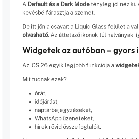
A
Default és a Dark Mode
tényleg jól néz ki
kevésbé fárasztja a szemet.
De itt jön a csavar: a Liquid Glass felület a 
olvasható
. Az áttetsző ikonok túl halványak, 
Widgetek az autóban – gyors i
Az iOS 26 egyik legjobb funkciója a
widgetek
Mit tudnak ezek?
órát,
időjárást,
naptárbejegyzéseket,
WhatsApp üzeneteket,
hírek rövid összefoglalóit.