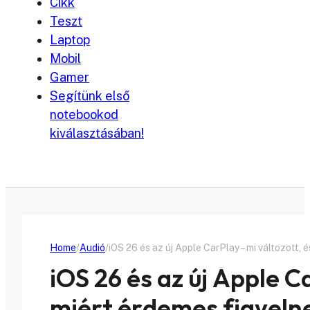
Cikk
Teszt
Laptop
Mobil
Gamer
Segítünk első
notebookod
kiválasztásában!
Home
Audió
iOS 26 és az új Apple CarPlay – mi változott,
iOS 26 és az új Apple C
miért érdemes figyeln