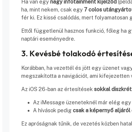
Ha van egy
nagy infotainment kijelződ
(példá
ha, mint nekem, csak egy
7 colos utángyárto
fér ki. Ez kissé csalódás, mert folyamatosan g
Ettől függetlenül hasznos funkció, főleg ha 
naptári eseményedre.
3. Kevésbé tolakodó értesítés
Korábban, ha vezettél és jött egy üzenet vagy
megszakította a navigációt, ami kifejezetten 
Az iOS 26-ban az értesítések
sokkal diszkré
Az iMessage üzeneteknél már elég eg
A hívások pedig
csak a képernyő aljáról
Ez apróságnak tűnik, de vezetés közben hata