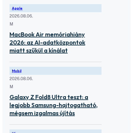
Apple
2026.08.06.
M
MacBook Air memóriahiány
2026: az AI-adatközpontok
miatt szűkül a kínálat
Mobil
2026.08.06.
M
Galaxy Z Fold8 Ultra teszt: a
legjobb Samsung-hajtogatható,
mégsem izgalmas újítás