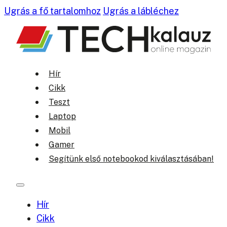
Ugrás a fő tartalomhoz
Ugrás a lábléchez
Hír
Cikk
Teszt
Laptop
Mobil
Gamer
Segítünk első notebookod kiválasztásában!
Hír
Cikk