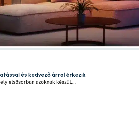
tással és kedvező árral érkezik
ely elsősorban azoknak készül,…