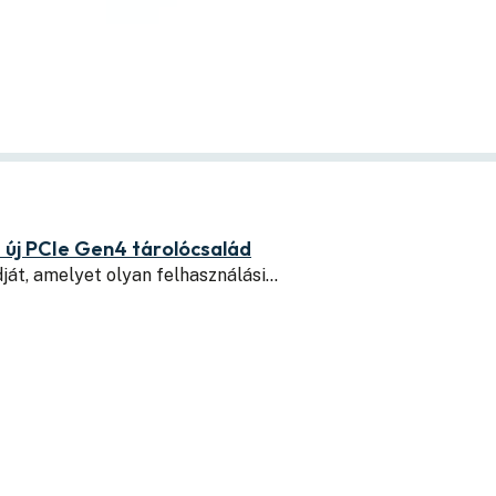
z új PCIe Gen4 tárolócsalád
át, amelyet olyan felhasználási…