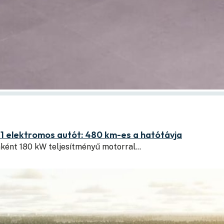
1 elektromos autót: 480 km-es a hatótávja
nként 180 kW teljesítményű motorral…