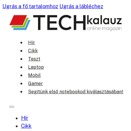
Ugrás a fő tartalomhoz
Ugrás a lábléchez
Hír
Cikk
Teszt
Laptop
Mobil
Gamer
Segítünk első notebookod kiválasztásában!
Hír
Cikk