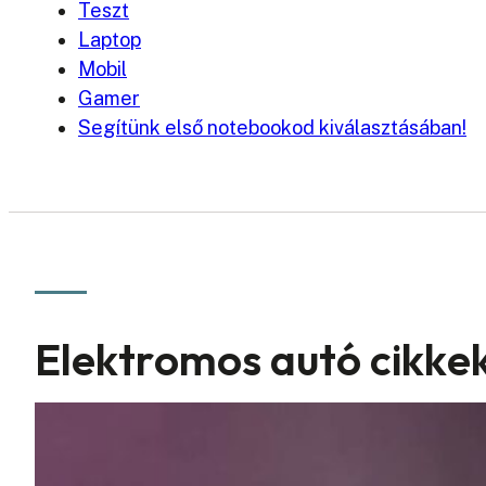
Teszt
Laptop
Mobil
Gamer
Segítünk első notebookod kiválasztásában!
Elektromos autó cikke