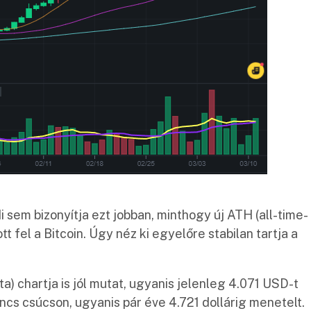
Mi sem bizonyítja ezt jobban, minthogy új ATH (all-time-
tt fel a Bitcoin. Úgy néz ki egyelőre stabilan tartja a
) chartja is jól mutat, ugyanis jelenleg 4.071 USD-t
ncs csúcson, ugyanis pár éve 4.721 dollárig menetelt.