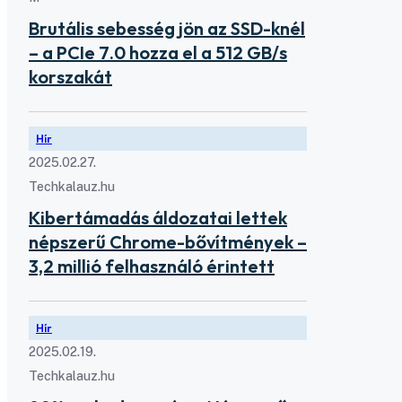
Brutális sebesség jön az SSD-knél
– a PCIe 7.0 hozza el a 512 GB/s
korszakát
Hír
2025.02.27.
Techkalauz.hu
Kibertámadás áldozatai lettek
népszerű Chrome-bővítmények –
3,2 millió felhasználó érintett
Hír
2025.02.19.
Techkalauz.hu