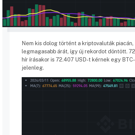
Nem kis dolog történt a kriptovaluták piacán, 
legmagasabb árát, így új rekordot döntött. 72.
hír írásakor is 72.407 USD-t kérnek egy BTC-
jelenleg.