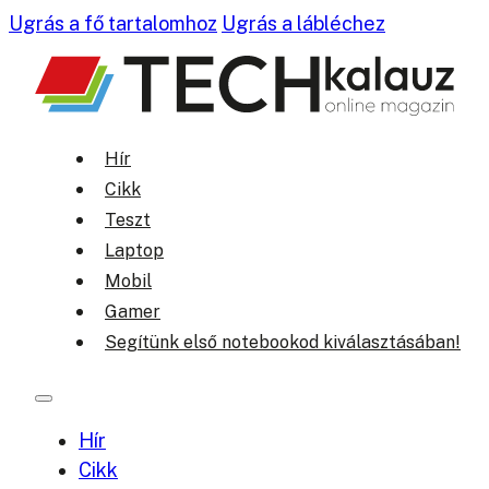
Ugrás a fő tartalomhoz
Ugrás a lábléchez
Hír
Cikk
Teszt
Laptop
Mobil
Gamer
Segítünk első notebookod kiválasztásában!
Hír
Cikk