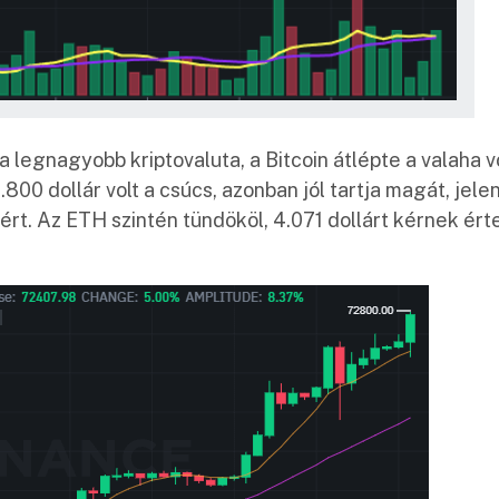
a legnagyobb kriptovaluta, a Bitcoin átlépte a valaha v
800 dollár volt a csúcs, azonban jól tartja magát, jele
ért. Az ETH szintén tündököl, 4.071 dollárt kérnek ért