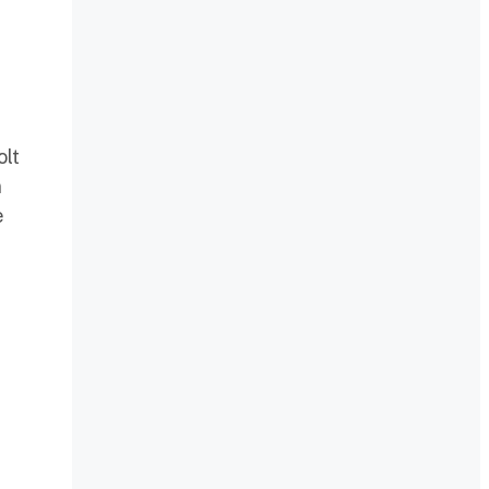
olt
n
e