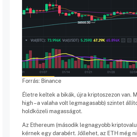
Forrás: Binance
Életre keltek a bikák, újra kriptoszezon van. 
high – a valaha volt legmagasabb) szintet állíto
holdközeli magasságot.
Az Ethereum (második legnagyobb kriptovaluta
kérnek egy darabért. Jóllehet, az ETH még ni