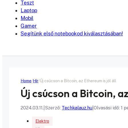
Teszt
Laptop
Mobil
Gamer
Segítünk első notebookod kiválasztásában!
Home
Hír
Új csúcson a Bitcoin, az Ethereum is jól áll
Új csúcson a Bitcoin, az
2024.03.11.
|
Szerző:
Techkalauz.hu
|
Olvasási idő: 1 p
Elektro