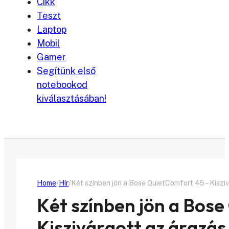
Cikk
Teszt
Laptop
Mobil
Gamer
Segítünk első
notebookod
kiválasztásában!
Home
Hír
Két színben jön a Bose QuietComfort 45 – Kisziv
Két színben jön a Bos
Kiszivárgott az árazás 