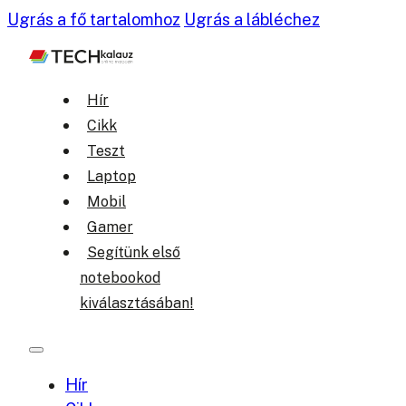
Ugrás a fő tartalomhoz
Ugrás a lábléchez
Hír
Cikk
Teszt
Laptop
Mobil
Gamer
Segítünk első
notebookod
kiválasztásában!
Hír