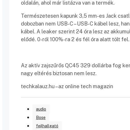
oldalán, ahol már listázva van a termék.
Természetesen kapunk 3,5 mm-es Jack csatlak
dobozban nem USB-C – USB-C kábel lesz, han
kábel. A leaker szerint 24 óra lesz az akkumu
elődé. 0-ról 100%-ra 2 és fél óra alatt tölt fel.
Az aktív zajszűrős QC45 329 dollárba fog kerü
nagy eltérés biztosan nem lesz.
techkalauz.hu – az online tech magazin
audio
Bose
fejlhallgató