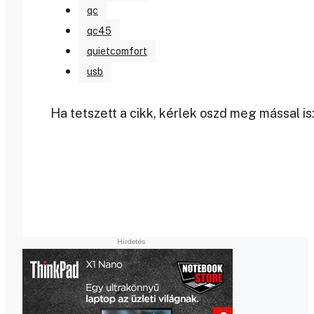
qc
qc45
quietcomfort
usb
Ha tetszett a cikk, kérlek oszd meg mással is