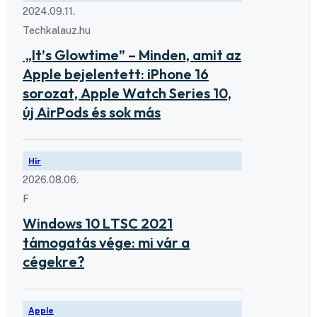
2024.09.11.
Techkalauz.hu
„It’s Glowtime” – Minden, amit az
Apple bejelentett: iPhone 16
sorozat, Apple Watch Series 10,
új AirPods és sok más
Hír
2026.08.06.
F
Windows 10 LTSC 2021
támogatás vége: mi vár a
cégekre?
Apple