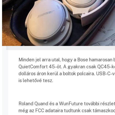
Minden jel arra utal, hogy a Bose hamarosan 
QuietComfort 45-öt. A gyakran csak QC45-ké
dolláros áron kerül a boltok polcaira. USB-C-ve
is lehetővé tesz.
Roland Quand és a WunFuture további részlet
még az FCC adataira tudtunk csak támaszkod