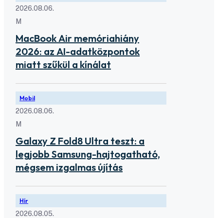
2026.08.06.
M
MacBook Air memóriahiány
2026: az AI-adatközpontok
miatt szűkül a kínálat
Mobil
2026.08.06.
M
Galaxy Z Fold8 Ultra teszt: a
legjobb Samsung-hajtogatható,
mégsem izgalmas újítás
Hír
2026.08.05.