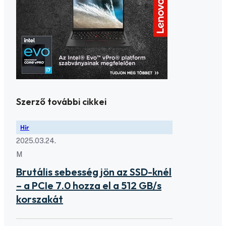
Szerző további cikkei
Hír
2025.03.24.
M
Brutális sebesség jön az SSD-knél
– a PCIe 7.0 hozza el a 512 GB/s
korszakát