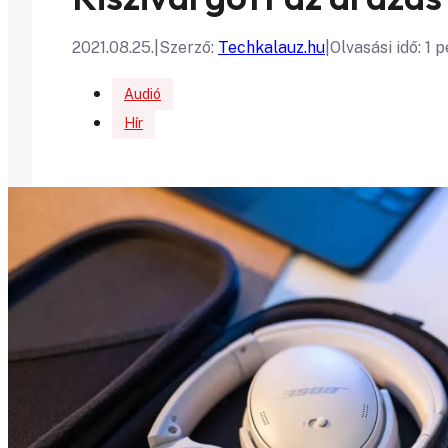
2021.08.25.
|
Szerző:
Techkalauz.hu
|
Olvasási idő: 1 
Audió
Hír