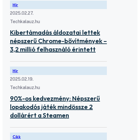
Hír
2025.02.27.
Techkalauz.hu
Kibertámadás áldozatai lettek
népszerű Chrome-bővítmények –
3,2 millió felhasználó érintett
Hír
2025.02.19.
Techkalauz.hu
90%-os kedvezmény: Népszerű
lopakodós játék mindössze 2
dollárért a Steamen
Cikk