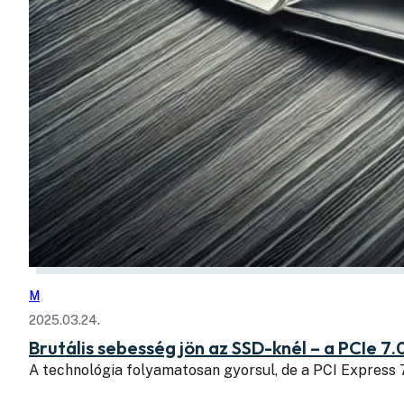
M
2025.03.24.
Brutális sebesség jön az SSD-knél – a PCIe 7.
A technológia folyamatosan gyorsul, de a PCI Express