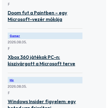
F
Doom fut a Paintben – egy
Microsoft-vezér mókája
Gamer
2026.08.05.
F
Xbox 360 játékok PC-n:
kiszivárgott a Microsoft terve
Hír
2026.08.05.
F
Windows Insider figyelem: egy
heted van frissíteni