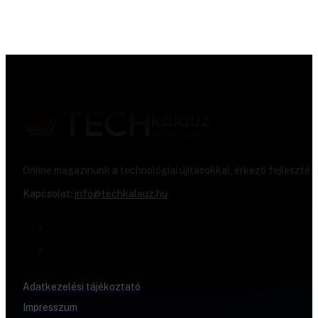
Online magazinunk a technológiai újításokkal, érkező fejlesztés
Kapcsolat:
info@techkalauz.hu
Adatkezelési tájékoztató
Impresszum