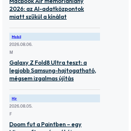
MacBook Air memóriahiány
2026: az AI-adatközpontok
miatt szűkül a kínálat
Mobil
2026.08.06.
M
Galaxy Z Fold8 Ultra teszt: a
legjobb Samsung-hajtogatható,
mégsem izgalmas újítás
Hír
2026.08.05.
F
Doom fut a Paintben – egy