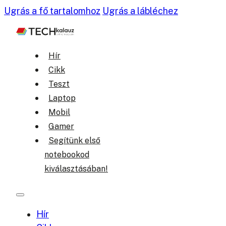
Ugrás a fő tartalomhoz
Ugrás a lábléchez
Hír
Cikk
Teszt
Laptop
Mobil
Gamer
Segítünk első
notebookod
kiválasztásában!
Hír