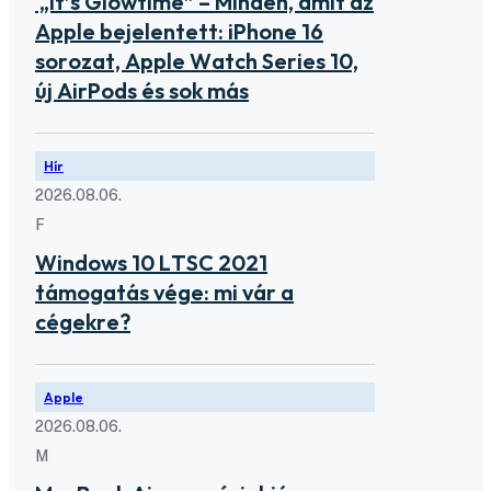
„It’s Glowtime” – Minden, amit az
Apple bejelentett: iPhone 16
sorozat, Apple Watch Series 10,
új AirPods és sok más
Hír
2026.08.06.
F
Windows 10 LTSC 2021
támogatás vége: mi vár a
cégekre?
Apple
2026.08.06.
M