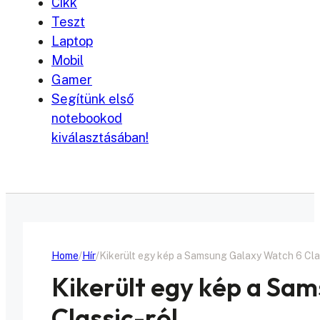
Cikk
Teszt
Laptop
Mobil
Gamer
Segítünk első
notebookod
kiválasztásában!
Home
Hír
Kikerült egy kép a Samsung Galaxy Watch 6 Cla
Kikerült egy kép a Sa
Classic-ról