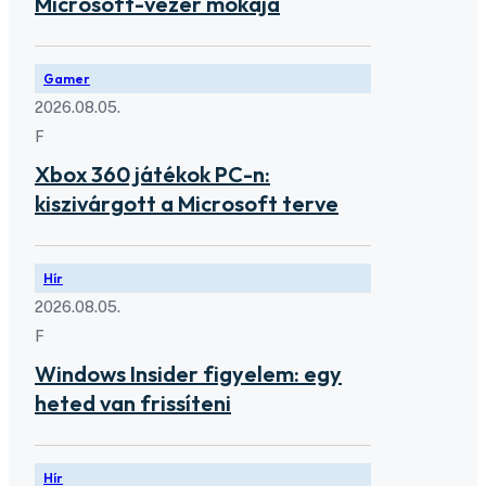
Microsoft-vezér mókája
Gamer
2026.08.05.
F
Xbox 360 játékok PC-n:
kiszivárgott a Microsoft terve
Hír
2026.08.05.
F
Windows Insider figyelem: egy
heted van frissíteni
Hír