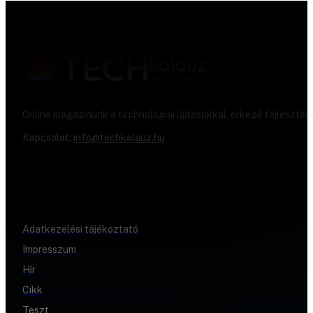
Online magazinunk a technológiai újításokkal, érkező fejlesztés
Kapcsolat:
info@techkalauz.hu
Adatkezelési tájékoztató
Impresszum
Hír
Cikk
Teszt