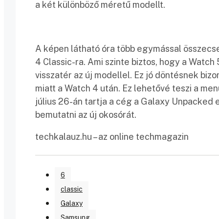
a két különböző méretű modellt.
A képen látható óra több egymással összecs
4 Classic-ra. Ami szinte biztos, hogy a Watch 
visszatér az új modellel. Ez jó döntésnek bi
miatt a Watch 4 után. Ez lehetővé teszi a me
július 26-án tartja a cég a Galaxy Unpacked
bemutatni az új okosórát.
techkalauz.hu – az online techmagazin
6
classic
Galaxy
Samsung