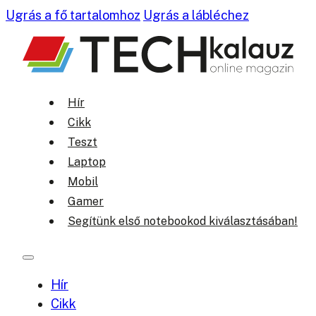
Ugrás a fő tartalomhoz
Ugrás a lábléchez
Hír
Cikk
Teszt
Laptop
Mobil
Gamer
Segítünk első notebookod kiválasztásában!
Hír
Cikk