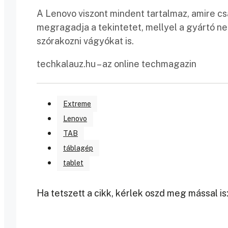
A Lenovo viszont mindent tartalmaz, amire c
megragadja a tekintetet, mellyel a gyártó n
szórakozni vágyókat is.
techkalauz.hu – az online techmagazin
Extreme
Lenovo
TAB
táblagép
tablet
Ha tetszett a cikk, kérlek oszd meg mással is