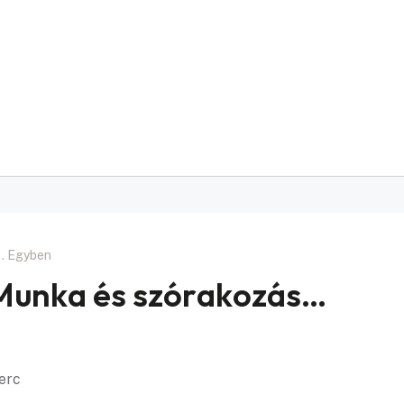
… Egyben
Munka és szórakozás…
perc