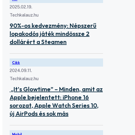
2025.02.19.
Techkalauz.hu
90%-os kedvezmény: Népszerű
lopakodós játék mindössze 2
dollárért a Steamen
Cikk
2024.09.11.
Techkalauz.hu
„It’s Glowtime” – Minden, amit az
Apple bejelentett: iPhone 16
sorozat, Apple Watch Series 10,
új AirPods és sok más
Mobil