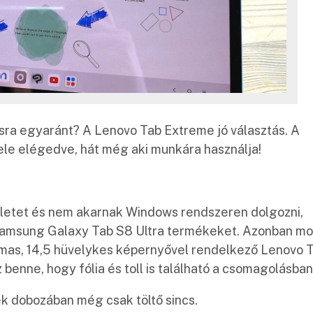
a egyaránt? A Lenovo Tab Extreme jó választás. A
ele elégedve, hát még aki munkára használja!
bletet és nem akarnak Windows rendszeren dolgozni,
a Samsung Galaxy Tab S8 Ultra termékeket. Azonban mo
atalmas, 14,5 hüvelykes képernyővel rendelkező Lenovo 
benne, hogy fólia és toll is található a csomagolásban
k dobozában még csak töltő sincs.