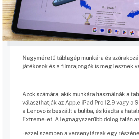
Nagyméretű táblagép munkára és szórakozásr
játékosok és a filmrajongók is meg lesznek v
Azok számára, akik munkára használnák a ta
választhatják az Apple iPad Pro 12.9 vagy 
a Lenovo is beszállt a buliba, és kiadta a h
Extreme-et. A legnagyszerűbb dolog talán az 
-ezzel szemben a versenytársak egy részéne