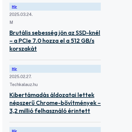
Hír
2025.03.24.
M
Brutális sebesség jön az SSD-knél
– a PCIe 7.0 hozza el a 512 GB/s
korszakát
Hír
2025.02.27.
Techkalauz.hu
Kibertámadás áldozatai lettek
népszerű Chrome-bővítmények –
3,2 millió felhasználó érintett
Hír