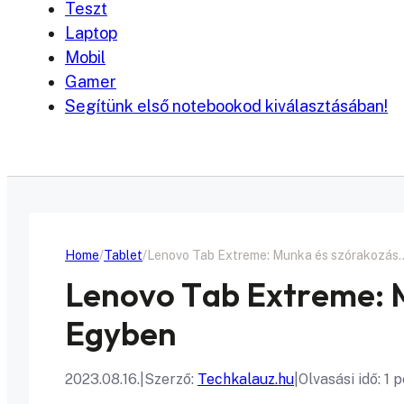
Teszt
Laptop
Mobil
Gamer
Segítünk első notebookod kiválasztásában!
Home
Tablet
Lenovo Tab Extreme: Munka és szórakozás
Lenovo Tab Extreme: 
Egyben
2023.08.16.
|
Szerző:
Techkalauz.hu
|
Olvasási idő: 1 