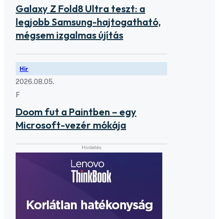
Galaxy Z Fold8 Ultra teszt: a
legjobb Samsung-hajtogatható,
mégsem izgalmas újítás
Hír
2026.08.05.
F
Doom fut a Paintben – egy
Microsoft-vezér mókája