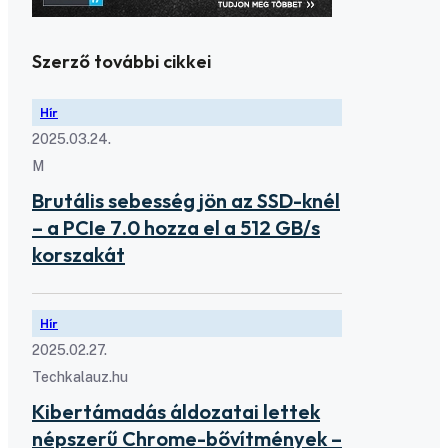
Szerző további cikkei
Hír
2025.03.24.
M
Brutális sebesség jön az SSD-knél
– a PCIe 7.0 hozza el a 512 GB/s
korszakát
Hír
2025.02.27.
Techkalauz.hu
Kibertámadás áldozatai lettek
népszerű Chrome-bővítmények –