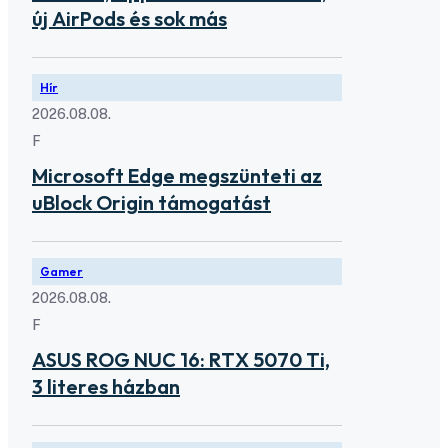
új AirPods és sok más
Hír
2026.08.08.
F
Microsoft Edge megszünteti az
uBlock Origin támogatást
Gamer
2026.08.08.
F
ASUS ROG NUC 16: RTX 5070 Ti,
3 literes házban