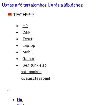
Ugrás a fő tartalomhoz
Ugrás a lábléchez
Hír
Cikk
Teszt
Laptop
Mobil
Gamer
Segítünk első
notebookod
kiválasztásában!
Hír