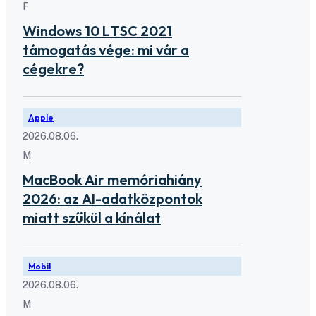
F
Windows 10 LTSC 2021
támogatás vége: mi vár a
cégekre?
Apple
2026.08.06.
M
MacBook Air memóriahiány
2026: az AI-adatközpontok
miatt szűkül a kínálat
Mobil
2026.08.06.
M