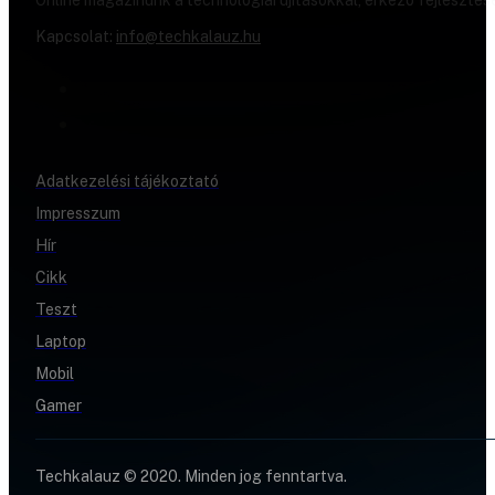
Online magazinunk a technológiai újításokkal, érkező fejlesztés
Kapcsolat:
info@techkalauz.hu
Adatkezelési tájékoztató
Impresszum
Hír
Cikk
Teszt
Laptop
Mobil
Gamer
Techkalauz © 2020. Minden jog fenntartva.