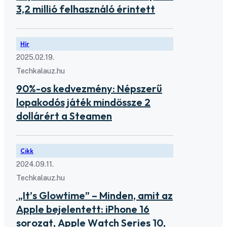
3,2 millió felhasználó érintett
Hír
2025.02.19.
Techkalauz.hu
90%-os kedvezmény: Népszerű
lopakodós játék mindössze 2
dollárért a Steamen
Cikk
2024.09.11.
Techkalauz.hu
„It’s Glowtime” – Minden, amit az
Apple bejelentett: iPhone 16
sorozat, Apple Watch Series 10,