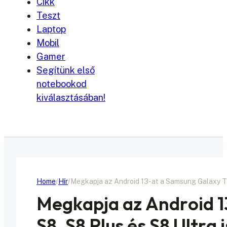
Cikk
Teszt
Laptop
Mobil
Gamer
Segítünk első
notebookod
kiválasztásában!
Home
Hír
Megkapja az Android 13-at a Samsung Galaxy Tab
Megkapja az Android 1
S8, S8 Plus és S8 Ultra i