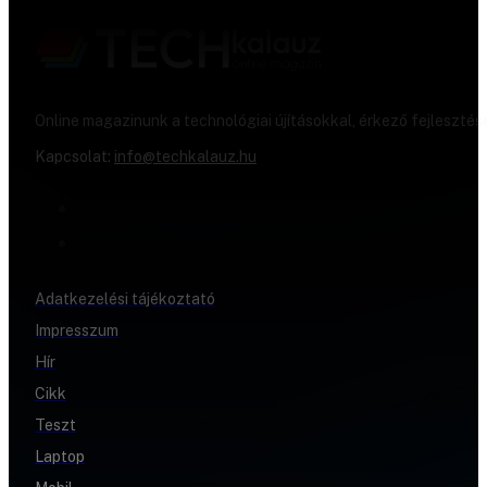
Online magazinunk a technológiai újításokkal, érkező fejlesztés
Kapcsolat:
info@techkalauz.hu
Adatkezelési tájékoztató
Impresszum
Hír
Cikk
Teszt
Laptop