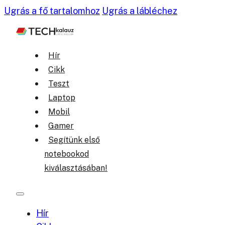
Ugrás a fő tartalomhoz
Ugrás a lábléchez
Hír
Cikk
Teszt
Laptop
Mobil
Gamer
Segítünk első
notebookod
kiválasztásában!
Hír