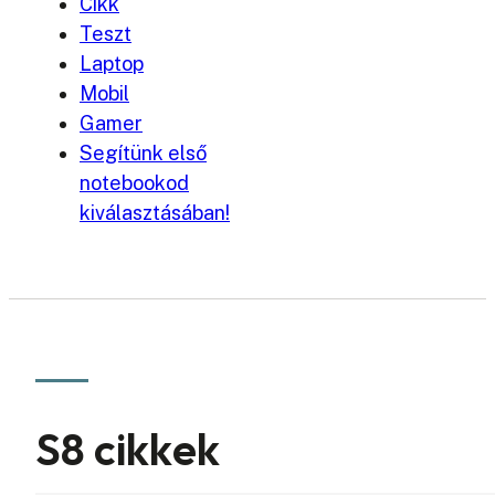
Cikk
Teszt
Laptop
Mobil
Gamer
Segítünk első
notebookod
kiválasztásában!
S8 cikkek