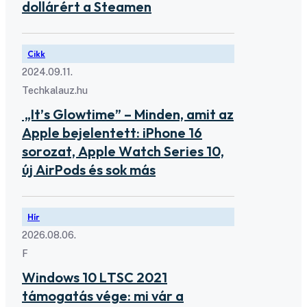
dollárért a Steamen
Cikk
2024.09.11.
Techkalauz.hu
„It’s Glowtime” – Minden, amit az
Apple bejelentett: iPhone 16
sorozat, Apple Watch Series 10,
új AirPods és sok más
Hír
2026.08.06.
F
Windows 10 LTSC 2021
támogatás vége: mi vár a