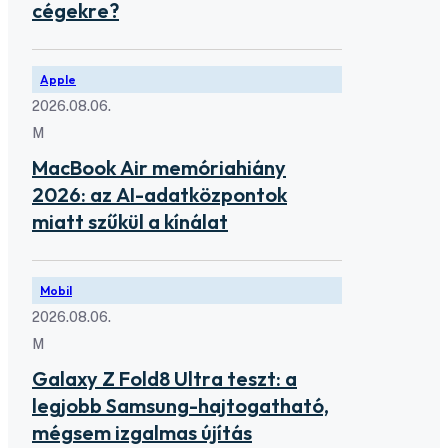
cégekre?
Apple
2026.08.06.
M
MacBook Air memóriahiány
2026: az AI-adatközpontok
miatt szűkül a kínálat
Mobil
2026.08.06.
M
Galaxy Z Fold8 Ultra teszt: a
legjobb Samsung-hajtogatható,
mégsem izgalmas újítás