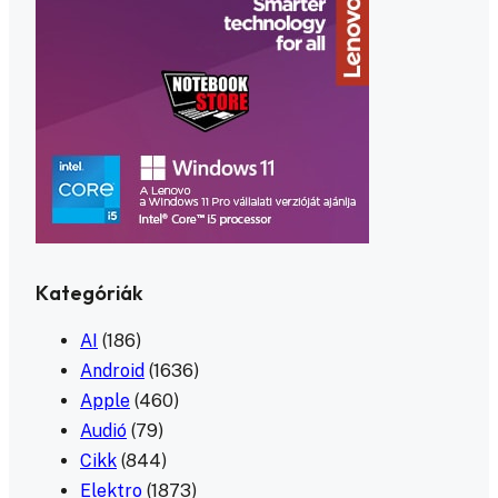
Kategóriák
AI
(186)
Android
(1636)
Apple
(460)
Audió
(79)
Cikk
(844)
Elektro
(1873)