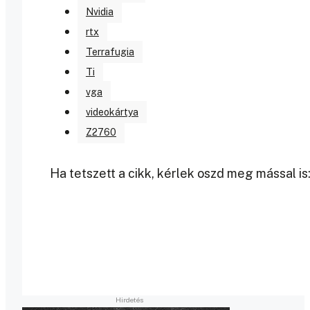
Nvidia
rtx
Terrafugia
Ti
vga
videokártya
Z2760
Ha tetszett a cikk, kérlek oszd meg mással is