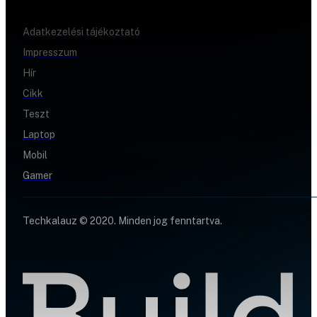
Adatkezelési tájékoztató
Impresszum
Hír
Cikk
Teszt
Laptop
Mobil
Gamer
Techkalauz © 2020. Minden jog fenntartva.