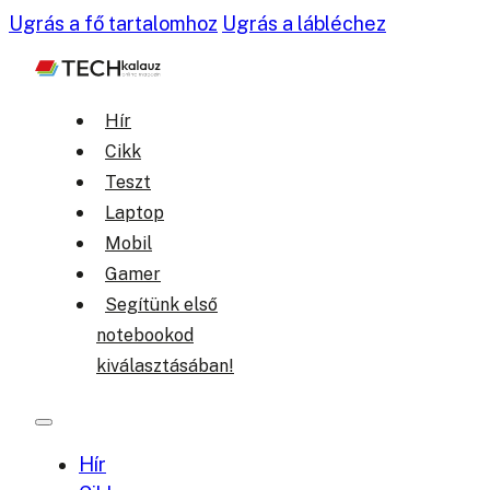
Ugrás a fő tartalomhoz
Ugrás a lábléchez
Hír
Cikk
Teszt
Laptop
Mobil
Gamer
Segítünk első
notebookod
kiválasztásában!
Hír