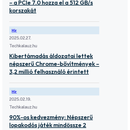
– a PCIe 7.0 hozza el a 512 GB/s
korszakát
Hír
2025.02.27.
Techkalauz.hu
Kibertámadás áldozatai lettek
népszerű Chrome-bővítmények –
3,2 millió felhasználó érintett
Hír
2025.02.19.
Techkalauz.hu
90%-os kedvezmény: Népszerű
lopakodós játék mindössze 2