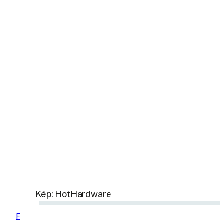
Kép: HotHardware
F