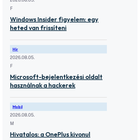
F
Windows Insider figyelem: egy
heted van frissíteni
Hír
2026.08.05.
F
Microsoft-bejelentkezési oldalt
használnak a hackerek
Mobil
2026.08.05.
M
Hivatalos: a OnePlus kivonul