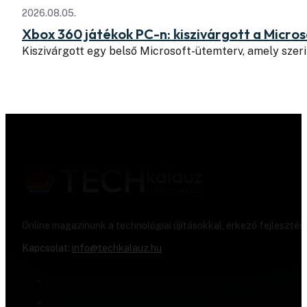
2026.08.05.
Xbox 360 játékok PC-n: kiszivárgott a Micros
Kiszivárgott egy belső Microsoft-ütemterv, amely szeri
Online magazinunk a technológiai újításokkal, érkező fejlesztés
Kapcsolat:
info@techkalauz.hu