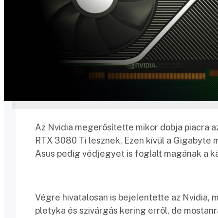
Az Nvidia megerősítette mikor dobja piacra a
RTX 3080 Ti lesznek. Ezen kívül a Gigabyte 
Asus pedig védjegyet is foglalt magának a k
Végre hivatalosan is bejelentette az Nvidia, 
pletyka és szivárgás kering erről, de mostanr