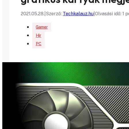
2021.05.28.
|
Szerző:
Techkalauz.hu
|
Olvasási idő: 1 
Gamer
Hír
PC