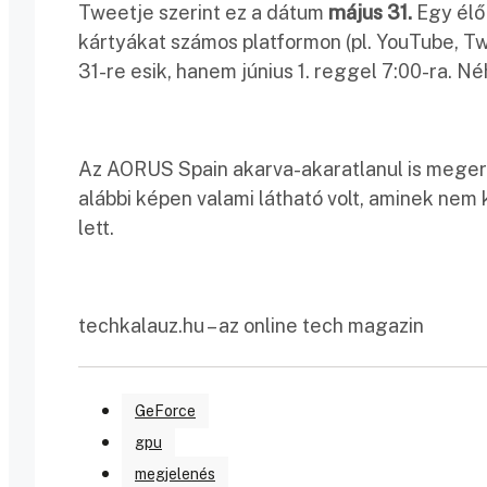
Tweetje szerint ez a dátum
május 31.
Egy élő
kártyákat számos platformon (pl. YouTube, Tw
31-re esik, hanem június 1. reggel 7:00-ra. Né
Az AORUS Spain akarva-akaratlanul is megerős
alábbi képen valami látható volt, aminek nem k
lett.
techkalauz.hu – az online tech magazin
GeForce
gpu
megjelenés