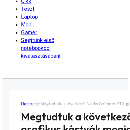
Cikk
Teszt
Laptop
Mobil
Gamer
Segítünk első
notebookod
kiválasztásában!
Home
Hír
Megtudtuk a következő Nvidia GeForce RTX gra
Megtudtuk a következ
grafikus kártyák megj