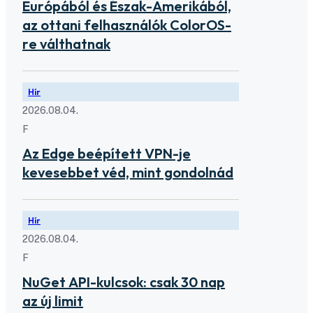
Európából és Észak-Amerikából,
az ottani felhasználók ColorOS-
re válthatnak
Hír
2026.08.04.
F
Az Edge beépített VPN-je
kevesebbet véd, mint gondolnád
Hír
2026.08.04.
F
NuGet API-kulcsok: csak 30 nap
az új limit