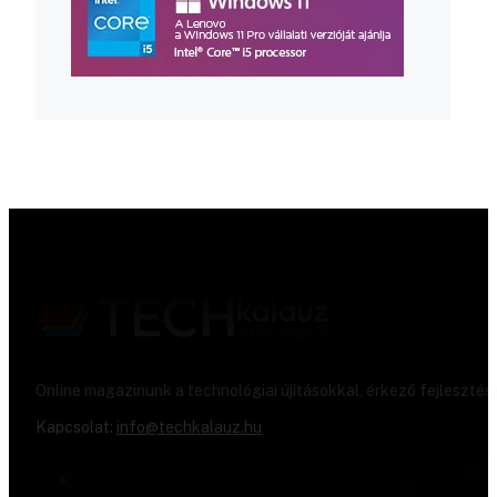
Online magazinunk a technológiai újításokkal, érkező fejlesztés
Kapcsolat:
info@techkalauz.hu