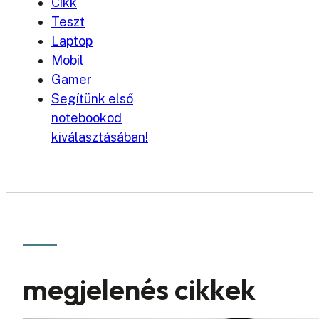
Cikk
Teszt
Laptop
Mobil
Gamer
Segítünk első
notebookod
kiválasztásában!
megjelenés cikkek