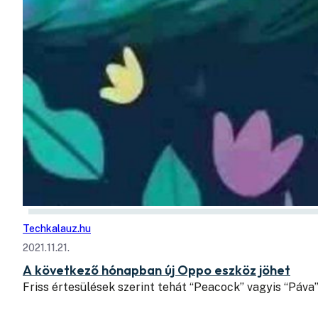
Techkalauz.hu
2021.11.21.
A következő hónapban új Oppo eszköz jöhet
Friss értesülések szerint tehát “Peacock” vagyis “Páva”