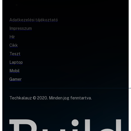
Adatkezelési tájékoztató
Impresszum
Hír
Cikk
Teszt
Laptop
Mobil
Gamer
Techkalauz © 2020. Minden jog fenntartva.