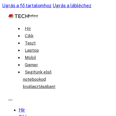
Ugrás a fő tartalomhoz
Ugrás a lábléchez
Hír
Cikk
Teszt
Laptop
Mobil
Gamer
Segítünk első
notebookod
kiválasztásában!
Hír