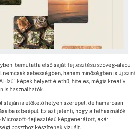
yben: bemutatta első saját fejlesztésű szöveg-alapú
ll nemcsak sebességben, hanem minőségben is új szin
I-ízű” képek helyett élethű, hiteles, mégis kreatív
n is használhatók.
istáján is előkelő helyen szerepel, de hamarosan
saiba is beépül. Ez azt jelenti, hogy a felhasználók
b Microsoft-fejlesztésű képgenerátort, akár
égi poszthoz készítenek vizuált.