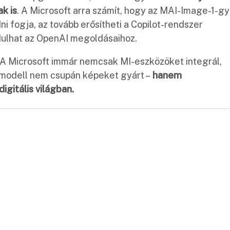
k is
. A Microsoft arra számít, hogy az MAI-Image-1-gy
ni fogja, az tovább erősítheti a Copilot-rendszer
dulhat az OpenAI megoldásaihoz.
t. A Microsoft immár nemcsak MI-eszközöket integrál,
j modell nem csupán képeket gyárt –
hanem
igitális világban.