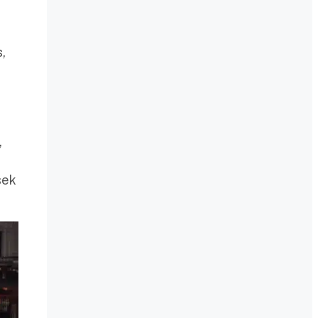
,
,
sek