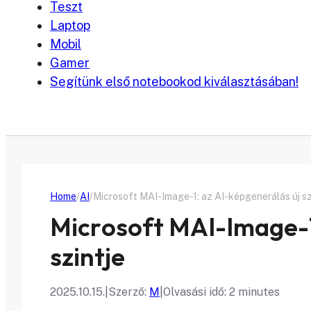
Teszt
Laptop
Mobil
Gamer
Segítünk első notebookod kiválasztásában!
Home
AI
Microsoft MAI-Image-1: az AI-képgenerálás új sz
Microsoft MAI-Image-1
szintje
2025.10.15.
|
Szerző:
M
|
Olvasási idő: 2 minutes