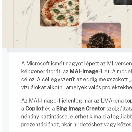
A Microsoft ismét nagyot lépett az MI-versen
képgenerátorát, az
MAI-Image-1
-et. A mode
céloz. A cél egyszerű: az eddig megszokott „A
vizuálokat alkotni, amelyek valós projektekbe
Az MAI-Image-1 jelenleg már az LMArena topl
a
Copilot
és a
Bing Image Creator
szolgáltatá
néhány kattintással elérhetik majd a legújab
prezentációhoz, akár hirdetéshez vagy közöss