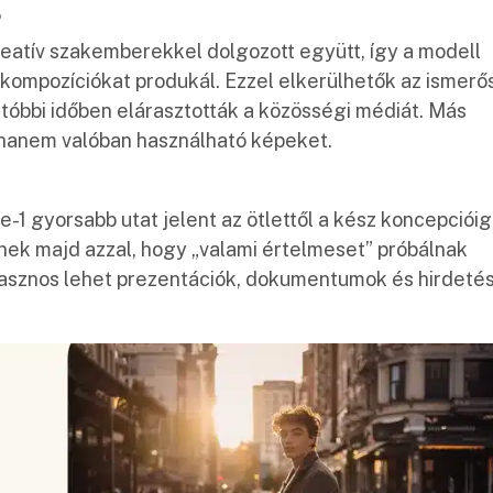
?
reatív szakemberekkel dolgozott együtt, így a modell
 kompozíciókat produkál. Ezzel elkerülhetők az ismerős
 utóbbi időben elárasztották a közösségi médiát. Más
 hanem valóban használható képeket.
 gyorsabb utat jelent az ötlettől a kész koncepcióig
nek majd azzal, hogy „valami értelmeset” próbálnak
 hasznos lehet prezentációk, dokumentumok és hirdeté