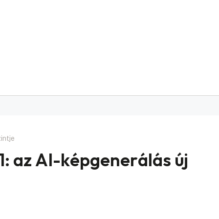
intje
: az AI-képgenerálás új