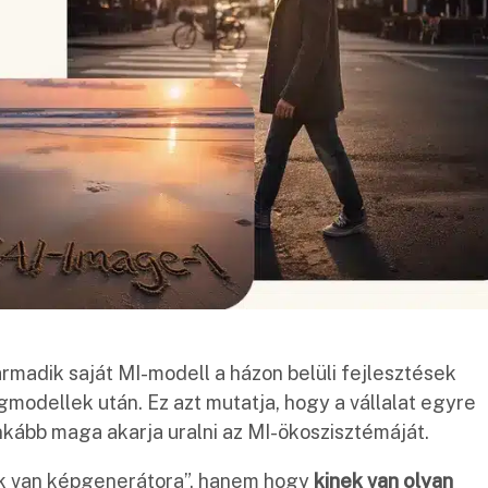
armadik saját MI-modell a házon belüli fejlesztések
gmodellek után. Ez azt mutatja, hogy a vállalat egyre
nkább maga akarja uralni az MI-ökoszisztémáját.
ek van képgenerátora”, hanem hogy
kinek van olyan