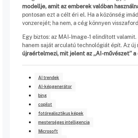
modellje, amit az emberek valóban használna
pontosan ezt a célt éri el. Ha a közönség imád
vonzerejét; ha nem, a cég könnyen visszafor
Egy biztos: az MAI-Image-1 elindított valami
hanem saját arculatú technológiát épít. Az ú
újraértelmezi, mit jelent az „AI-művészet” a d
AI trendek
AI-képgenerátor
bing
copilot
fotórealisztikus képek
mesterséges intelligencia
Microsoft