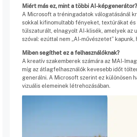
Miért más ez, mint a többi AI-képgenerátor
A Microsoft a tréningadatok válogatásánál k
sokkal kifinomultabb fényeket, textúrákat és
túlszaturált, elnagyolt AI-klisék, amelyek az
szóval: ezúttal nem „AI-művészetet” kapunk,
Miben segíthet ez a felhasználóknak?
A kreatív szakemberek számára az MAI-Image-1
míg az átlagfelhasználók kevesebb időt tölte
generálni. A Microsoft szerint ez különösen
vizuális elemeinek létrehozásában.