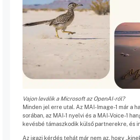
Vajon leválik a Microsoft az OpenAI-ról?
Minden jel erre utal. Az MAI-Image-1 már a h
sorában, az MAI-1 nyelvi és a MAI-Voice-1 han
kevésbé támaszkodik külső partnerekre, és i
Az igazi kérdés tehát már nem az, hogy „kin