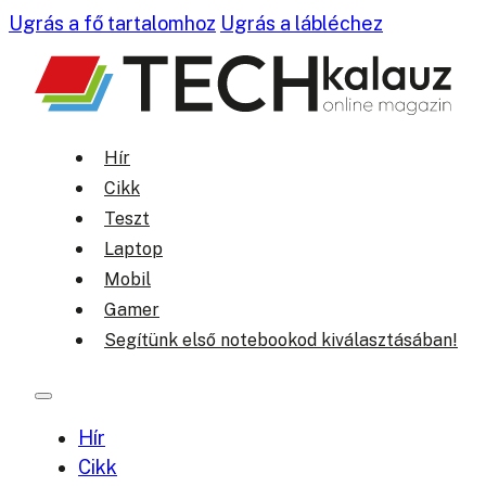
Ugrás a fő tartalomhoz
Ugrás a lábléchez
Hír
Cikk
Teszt
Laptop
Mobil
Gamer
Segítünk első notebookod kiválasztásában!
Hír
Cikk