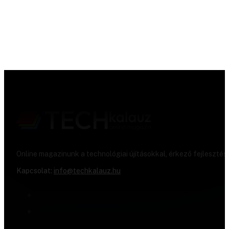
Online magazinunk a technológiai újításokkal, érkező fejlesztés
Kapcsolat:
info@techkalauz.hu