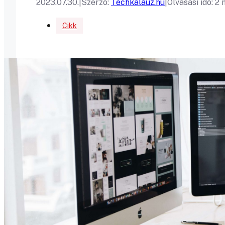
2023.07.30.
|
Szerző:
Techkalauz.hu
|
Olvasási idő: 2
Cikk