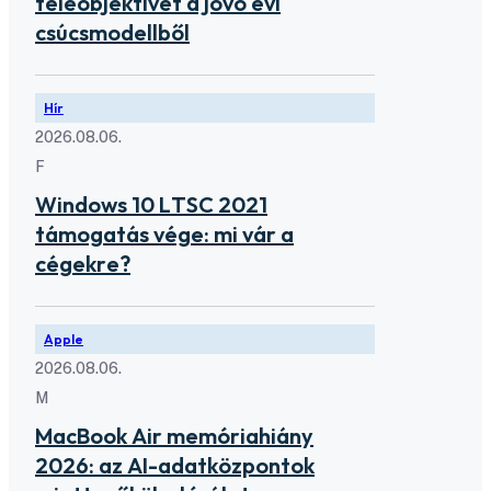
teleobjektívet a jövő évi
csúcsmodellből
Hír
2026.08.06.
F
Windows 10 LTSC 2021
támogatás vége: mi vár a
cégekre?
Apple
2026.08.06.
M
MacBook Air memóriahiány
2026: az AI-adatközpontok