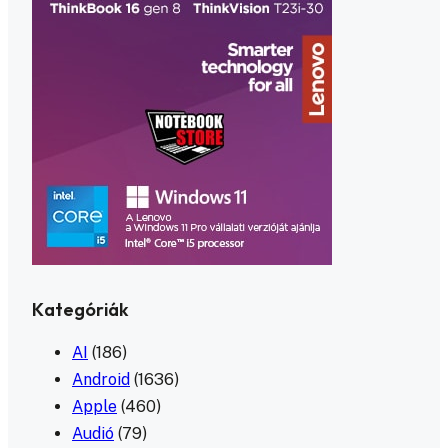
Kategóriák
AI
(186)
Android
(1636)
Apple
(460)
Audió
(79)