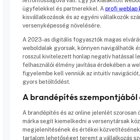
létfontosságúvá vált. Egy jól kialakított webol
ügyfelekkel és partnerekkel. A
profi weblap 
kisvállalkozások és az egyéni vállalkozók szá
versenyképesség növelésére.
A 2023-as digitális fogyasztók magas elvárás
weboldalak gyorsak, könnyen navigálhatók é
rosszul kivitelezett honlap negatív hatással
felhasználói élmény javítása érdekében a we
figyelembe kell venniük az intuitív navigációt
gyors betöltődést.
A brandépítés szempontjából
A brandépítés és az online jelenlét szorosa
márka segít kiemelkedni a versenytársak köz
megjelenítésének és értékei közvetítésének a
tartalom lehetőséget teremt a vállalkozás s