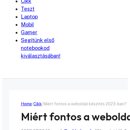
Cikk
Teszt
Laptop
Mobil
Gamer
Segítünk első
notebookod
kiválasztásában!
Home
Cikk
Miért fontos a weboldal készítés 2023-ban?
Miért fontos a webold