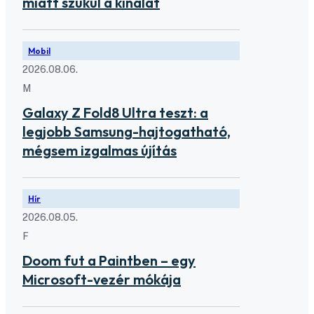
miatt szűkül a kínálat
Mobil
2026.08.06.
M
Galaxy Z Fold8 Ultra teszt: a
legjobb Samsung-hajtogatható,
mégsem izgalmas újítás
Hír
2026.08.05.
F
Doom fut a Paintben – egy
Microsoft-vezér mókája