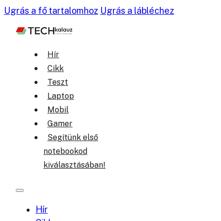
Ugrás a fő tartalomhoz
Ugrás a lábléchez
Hír
Cikk
Teszt
Laptop
Mobil
Gamer
Segítünk első
notebookod
kiválasztásában!
Hír