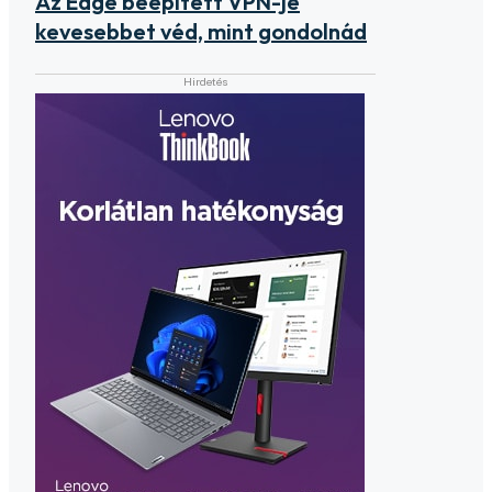
Az Edge beépített VPN-je
kevesebbet véd, mint gondolnád