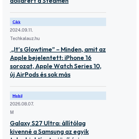
dollárért a Steamen
Cikk
2024.09.11.
Techkalauz.hu
„It’s Glowtime” – Minden, amit az
Apple bejelentett: iPhone 16
sorozat, Apple Watch Series 10,
új AirPods és sok más
Mobil
2026.08.07.
M
Galaxy S27 Ultra: állítólag
kivenné a Samsung az egyik