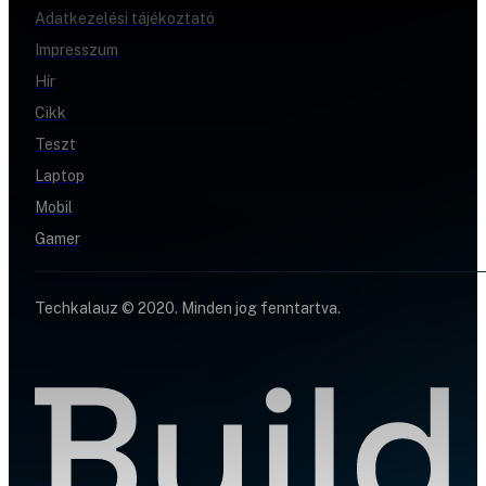
Adatkezelési tájékoztató
Impresszum
Hír
Cikk
Teszt
Laptop
Mobil
Gamer
Techkalauz © 2020. Minden jog fenntartva.