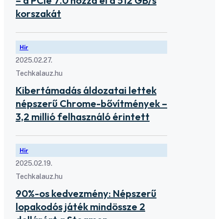
– a PCIe 7.0 hozza el a 512 GB/s
korszakát
Hír
2025.02.27.
Techkalauz.hu
Kibertámadás áldozatai lettek
népszerű Chrome-bővítmények –
3,2 millió felhasználó érintett
Hír
2025.02.19.
Techkalauz.hu
90%-os kedvezmény: Népszerű
lopakodós játék mindössze 2