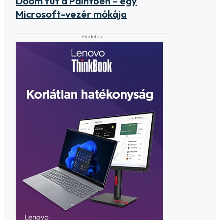
Doom fut a Paintben – egy
Microsoft-vezér mókája