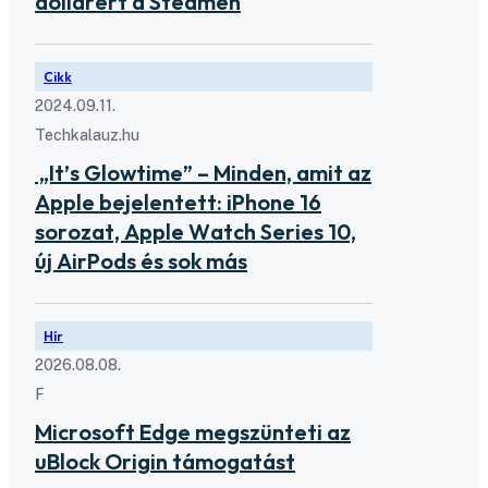
dollárért a Steamen
Cikk
2024.09.11.
Techkalauz.hu
„It’s Glowtime” – Minden, amit az
Apple bejelentett: iPhone 16
sorozat, Apple Watch Series 10,
új AirPods és sok más
Hír
2026.08.08.
F
Microsoft Edge megszünteti az
uBlock Origin támogatást