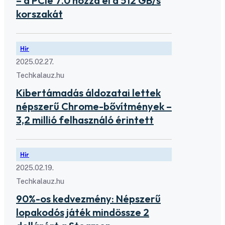
– a PCIe 7.0 hozza el a 512 GB/s
korszakát
Hír
2025.02.27.
Techkalauz.hu
Kibertámadás áldozatai lettek
népszerű Chrome-bővítmények –
3,2 millió felhasználó érintett
Hír
2025.02.19.
Techkalauz.hu
90%-os kedvezmény: Népszerű
lopakodós játék mindössze 2