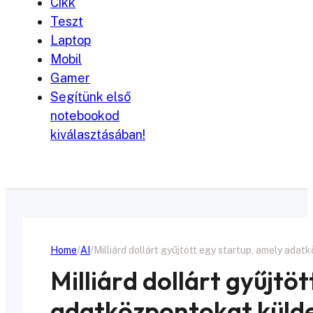
Cikk
Teszt
Laptop
Mobil
Gamer
Segítünk első
notebookod
kiválasztásában!
Home
AI
Milliárd dollárt gyűjtött egy startup, amely ad
Milliárd dollárt gyűjtö
adatközpontokat küld