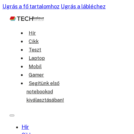
Ugrás a fő tartalomhoz
Ugrás a lábléchez
Hír
Cikk
Teszt
Laptop
Mobil
Gamer
Segítünk első
notebookod
kiválasztásában!
Hír