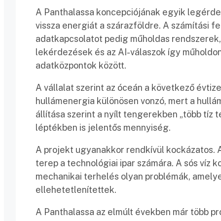
A Panthalassa koncepciójának egyik legérd
vissza energiát a szárazföldre. A számítási 
adatkapcsolatot pedig műholdas rendszerek, p
lekérdezések és az AI-válaszok így műholdon
adatközpontok között.
A vállalat szerint az óceán a következő évti
hullámenergia különösen vonzó, mert a hullámz
állítása szerint a nyílt tengerekben „több tíz 
léptékben is jelentős mennyiség.
A projekt ugyanakkor rendkívül kockázatos. 
terep a technológiai ipar számára. A sós víz k
mechanikai terhelés olyan problémák, amely
ellehetetlenítettek.
A Panthalassa az elmúlt években már több pro