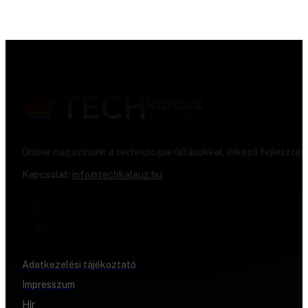
Online magazinunk a technológiai újításokkal, érkező fejlesztés
Kapcsolat:
info@techkalauz.hu
Adatkezelési tájékoztató
Impresszum
Hír