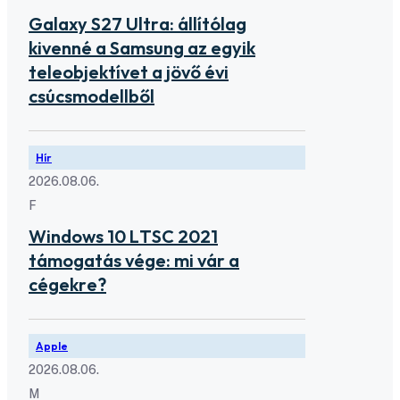
Galaxy S27 Ultra: állítólag
kivenné a Samsung az egyik
teleobjektívet a jövő évi
csúcsmodellből
Hír
2026.08.06.
F
Windows 10 LTSC 2021
támogatás vége: mi vár a
cégekre?
Apple
2026.08.06.
M