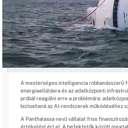
A mesterséges intelligencia robbanásszerű 
energiaellátásra és az adatközponti infrastr
próbál reagálni erre a problémára: adatközpon
biztosítaná az AI-rendszerek működéséhez 
A Panthalassa nevű vállalat friss finanszíroz
értékelést ért el. A befektetők között megtalá