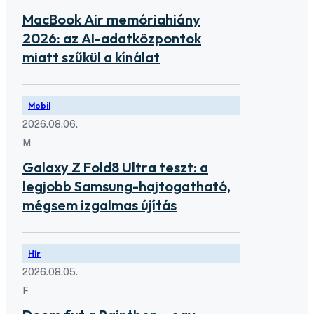
MacBook Air memóriahiány
2026: az AI-adatközpontok
miatt szűkül a kínálat
Mobil
2026.08.06.
M
Galaxy Z Fold8 Ultra teszt: a
legjobb Samsung-hajtogatható,
mégsem izgalmas újítás
Hír
2026.08.05.
F