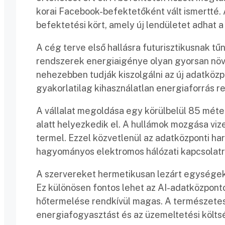
korai Facebook-befektetőként vált ismertté. A
befektetési kört, amely új lendületet adhat a
A cég terve első hallásra futurisztikusnak tűn
rendszerek energiaigénye olyan gyorsan növe
nehezebben tudják kiszolgálni az új adatköz
gyakorlatilag kihasználatlan energiaforrás re
A vállalat megoldása egy körülbelül 85 méter
alatt helyezkedik el. A hullámok mozgása viz
termel. Ezzel közvetlenül az adatközponti ha
hagyományos elektromos hálózati kapcsolatr
A szervereket hermetikusan lezárt egységek
Ez különösen fontos lehet az AI-adatközpont
hőtermelése rendkívül magas. A természetes 
energiafogyasztást és az üzemeltetési költs