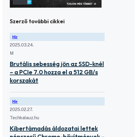
Szerző további cikkei
Hír
2025.03.24.
M
Brutális sebesség jön az SSD-knél
– a PCIe 7.0 hozza el a 512 GB/s
korszakát
Hír
2025.02.27.
Techkalauz.hu
Kibertámadás áldozatai lettek
népszerű Chrome-bővítmények –