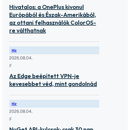
Hivatalos: a OnePlus kivonul
Európából és Észak-Amerikából,
az ottani felhasználók ColorOS-
re válthatnak
Hír
2026.08.04.
F
Az Edge beépített VPN-je
kevesebbet véd, mint gondolnád
Hír
2026.08.04.
F
NuGet API-kulcsok: csak 30 nap