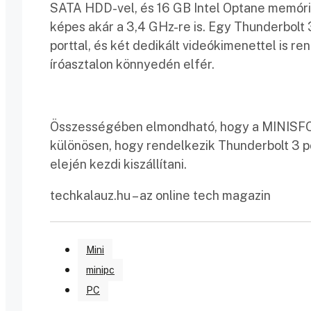
SATA HDD-vel, és 16 GB Intel Optane memóriáv
képes akár a 3,4 GHz-re is. Egy Thunderbolt 
porttal, és két dedikált videókimenettel is r
íróasztalon könnyedén elfér.
Összességében elmondható, hogy a MINISFOR
különösen, hogy rendelkezik Thunderbolt 3 
elején kezdi kiszállítani.
techkalauz.hu – az online tech magazin
Mini
minipc
PC