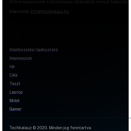
Online magazinunk a technológiai újításokkal, érkező fejlesztés
Kapcsolat:
info@techkalauz.hu
Adatkezelési tájékoztató
Impresszum
Hír
Cikk
Teszt
Laptop
Mobil
Gamer
Techkalauz © 2020. Minden jog fenntartva.