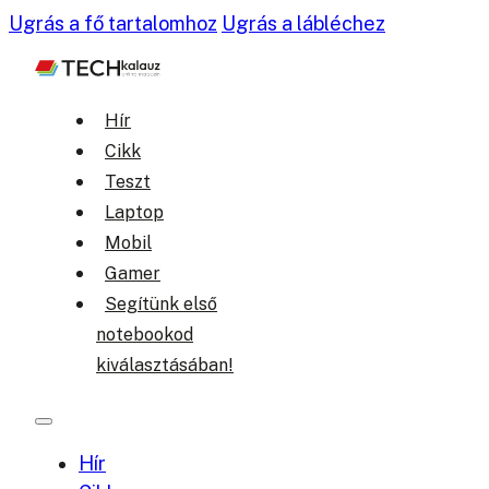
Ugrás a fő tartalomhoz
Ugrás a lábléchez
Hír
Cikk
Teszt
Laptop
Mobil
Gamer
Segítünk első
notebookod
kiválasztásában!
Hír