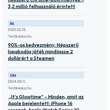
3,2 millió felhasználó érintett
Hír
2025.02.19.
Techkalauz.hu
90%-os kedvezmény: Népszerű
lopakodós játék mindössze 2
dollárért a Steamen
Cikk
2024.09.11.
Techkalauz.hu
„It’s Glowtime” – Minden, amit az
Apple bejelentett: iPhone 16
sorozat, Apple Watch Series 10,