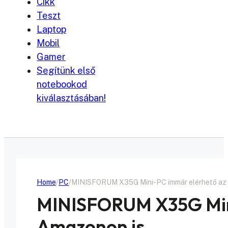
Cikk
Teszt
Laptop
Mobil
Gamer
Segítünk első
notebookod
kiválasztásában!
Home
PC
MINISFORUM X35G Mini-PC immár elérhető az
MINISFORUM X35G Min
Amazonon is