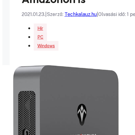
2021.01.23.
|
Szerző:
Techkalauz.hu
|
Olvasási idő: 1 p
Hír
PC
Windows