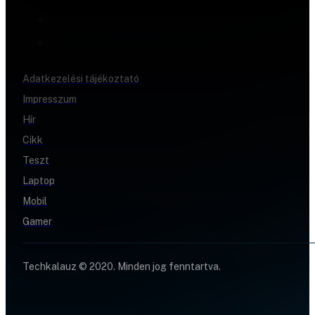
Adatkezelési tájékoztató
Impresszum
Hír
Cikk
Teszt
Laptop
Mobil
Gamer
Techkalauz © 2020. Minden jog fenntartva.