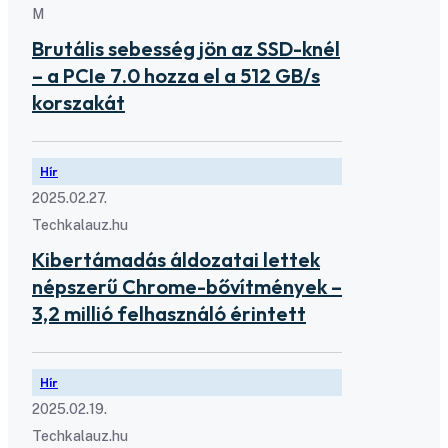
M
Brutális sebesség jön az SSD-knél
– a PCIe 7.0 hozza el a 512 GB/s
korszakát
Hír
2025.02.27.
Techkalauz.hu
Kibertámadás áldozatai lettek
népszerű Chrome-bővítmények –
3,2 millió felhasználó érintett
Hír
2025.02.19.
Techkalauz.hu