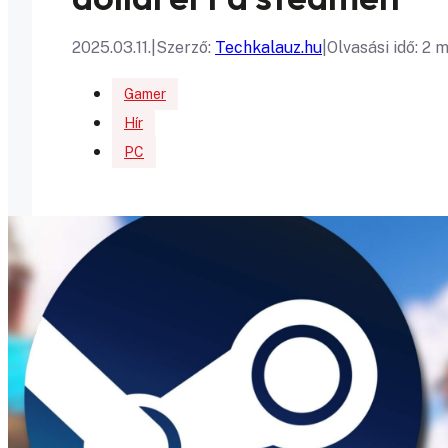
2025.03.11.
|
Szerző:
Techkalauz.hu
|
Olvasási idő: 2 
Gamer
Hír
PC