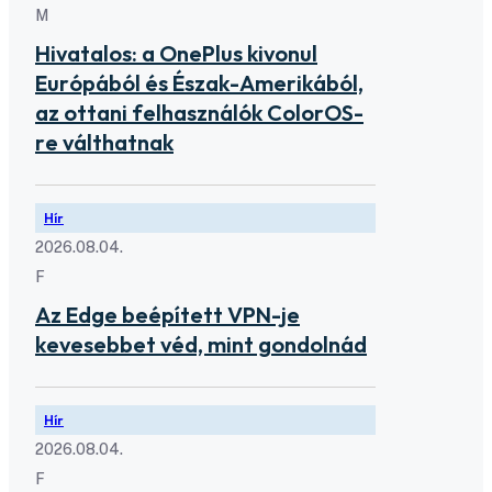
M
Hivatalos: a OnePlus kivonul
Európából és Észak-Amerikából,
az ottani felhasználók ColorOS-
re válthatnak
Hír
2026.08.04.
F
Az Edge beépített VPN-je
kevesebbet véd, mint gondolnád
Hír
2026.08.04.
F