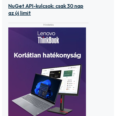
NuGet API-kulcsok: csak 30 nap
az új limit