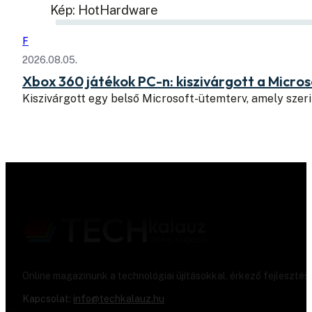
Kép: HotHardware
F
2026.08.05.
Xbox 360 játékok PC-n: kiszivárgott a Micros
Kiszivárgott egy belső Microsoft-ütemterv, amely szeri
Online magazinunk a technológiai újításokkal, érkező fejlesztés
Kapcsolat:
info@techkalauz.hu