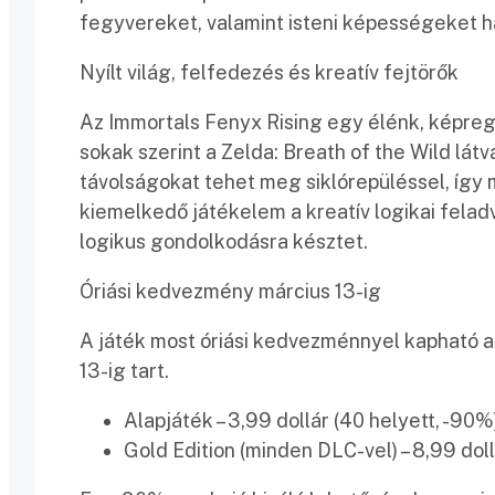
fegyvereket, valamint isteni képességeket h
Nyílt világ, felfedezés és kreatív fejtörők
Az Immortals Fenyx Rising egy élénk, képregé
sokak szerint a Zelda: Breath of the Wild látv
távolságokat tehet meg siklórepüléssel, így 
kiemelkedő játékelem a kreatív logikai fela
logikus gondolkodásra késztet.
Óriási kedvezmény március 13-ig
A játék most óriási kedvezménnyel kapható a
13-ig tart.
Alapjáték – 3,99 dollár (40 helyett, -90%
Gold Edition (minden DLC-vel) – 8,99 doll