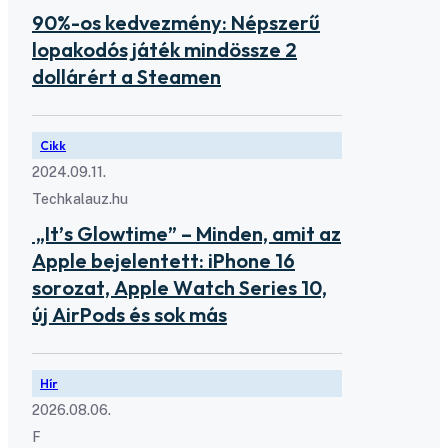
90%-os kedvezmény: Népszerű
lopakodós játék mindössze 2
dollárért a Steamen
Cikk
2024.09.11.
Techkalauz.hu
„It’s Glowtime” – Minden, amit az
Apple bejelentett: iPhone 16
sorozat, Apple Watch Series 10,
új AirPods és sok más
Hír
2026.08.06.
F