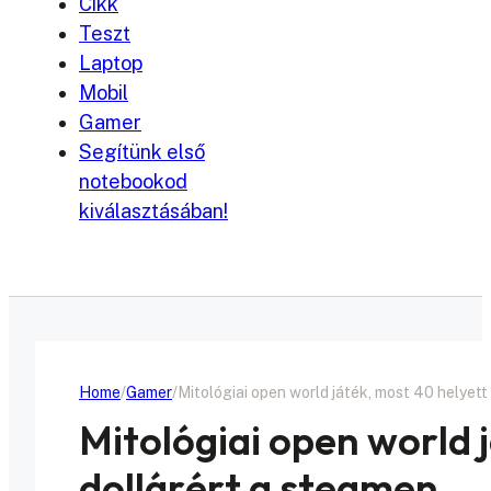
Cikk
Teszt
Laptop
Mobil
Gamer
Segítünk első
notebookod
kiválasztásában!
Home
Gamer
Mitológiai open world játék, most 40 helyett
Mitológiai open world 
dollárért a steamen