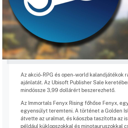
Az akció-RPG és open-world kalandjátékok ra
ajánlatát. Az Ubisoft Publisher Sale keretéb
mindössze 3,99 dollárért beszerezhető.
Az Immortals Fenyx Rising főhőse Fenyx, egy 
egyensúlyt teremteni. A történet a Golden Isl
átvette az uralmat, és káoszba taszította az i
például küklopszokkal és minotauruszokkal cs