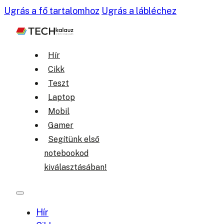
Ugrás a fő tartalomhoz
Ugrás a lábléchez
Hír
Cikk
Teszt
Laptop
Mobil
Gamer
Segítünk első
notebookod
kiválasztásában!
Hír