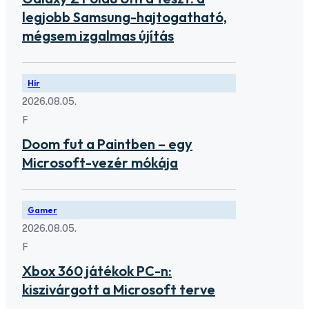
legjobb Samsung-hajtogatható,
mégsem izgalmas újítás
Hír
2026.08.05.
F
Doom fut a Paintben – egy
Microsoft-vezér mókája
Gamer
2026.08.05.
F
Xbox 360 játékok PC-n:
kiszivárgott a Microsoft terve