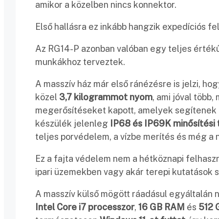
amikor a közelben nincs konnektor.
Első hallásra ez inkább hangzik expedíciós f
Az RG14-P azonban valóban egy teljes értékű 
munkákhoz terveztek.
A masszív ház már első ránézésre is jelzi, ho
közel
3,7 kilogrammot nyom
, ami jóval több
megerősítéseket kapott, amelyek segítenek e
készülék jelenleg
IP68 és IP69K minősítési
teljes porvédelem, a vízbe merítés és még a n
Ez a fajta védelem nem a hétköznapi felhasz
ipari üzemekben vagy akár terepi kutatások 
A masszív külső mögött ráadásul egyáltalán 
Intel Core i7 processzor
,
16 GB RAM
és
512 