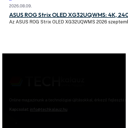
2026.08.09.
ASUS ROG Strix OLED XG32UQWMS: 4K, 240
Az ASUS ROG Strix OLED XG32UQWMS 2026 szeptembe
Online magazinunk a technológiai újításokkal, érkező fejlesztés
Kapcsolat:
info@techkalauz.hu