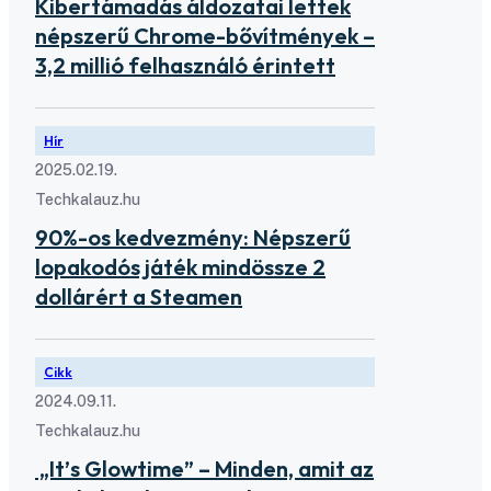
Kibertámadás áldozatai lettek
népszerű Chrome-bővítmények –
3,2 millió felhasználó érintett
Hír
2025.02.19.
Techkalauz.hu
90%-os kedvezmény: Népszerű
lopakodós játék mindössze 2
dollárért a Steamen
Cikk
2024.09.11.
Techkalauz.hu
„It’s Glowtime” – Minden, amit az