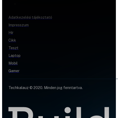
Adatkezelési tájékoztató
Impresszum
Hír
Cikk
Teszt
Laptop
Mobil
Gamer
Techkalauz © 2020. Minden jog fenntartva.