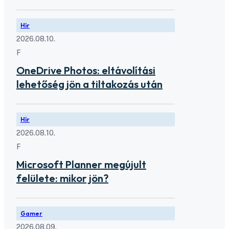
Hír
2026.08.10.
F
OneDrive Photos: eltávolítási
lehetőség jön a tiltakozás után
Hír
2026.08.10.
F
Microsoft Planner megújult
felülete: mikor jön?
Gamer
2026.08.09.