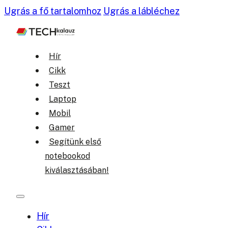
Ugrás a fő tartalomhoz
Ugrás a lábléchez
Hír
Cikk
Teszt
Laptop
Mobil
Gamer
Segítünk első
notebookod
kiválasztásában!
Hír