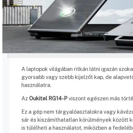
A laptopok világában ritkán látni igazán szo
gyorsabb vagy szebb kijelzőt kap, de alapvet
használatra.
Az
Oukitel RG14-P
viszont egészen más törté
Ez a gép nem tárgyalóasztalokra vagy kávézók
sár és kiszámíthatatlan körülmények között ke
is túlélheti a használatot, miközben a fedelé