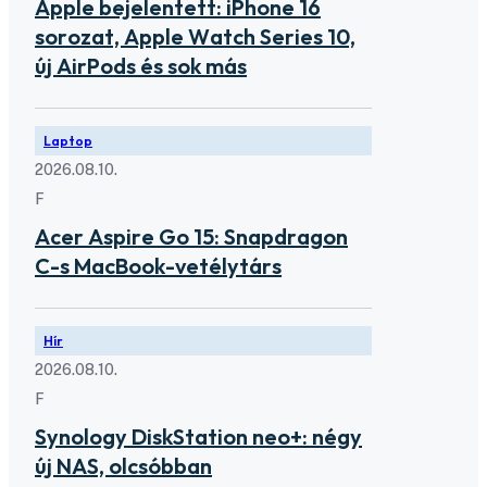
Apple bejelentett: iPhone 16
sorozat, Apple Watch Series 10,
új AirPods és sok más
Laptop
2026.08.10.
F
Acer Aspire Go 15: Snapdragon
C-s MacBook-vetélytárs
Hír
2026.08.10.
F
Synology DiskStation neo+: négy
új NAS, olcsóbban