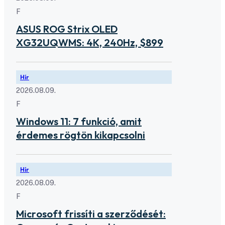
F
ASUS ROG Strix OLED
XG32UQWMS: 4K, 240Hz, $899
Hír
2026.08.09.
F
Windows 11: 7 funkció, amit
érdemes rögtön kikapcsolni
Hír
2026.08.09.
F
Microsoft frissíti a szerződését: