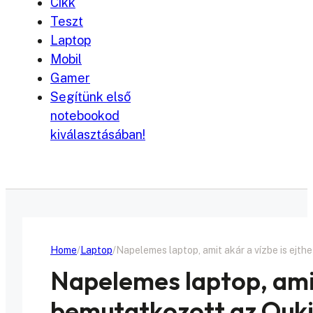
Cikk
Teszt
Laptop
Mobil
Gamer
Segítünk első
notebookod
kiválasztásában!
Home
Laptop
Napelemes laptop, amit akár a vízbe is ejt
Napelemes laptop, amit 
bemutatkozott az Ouki