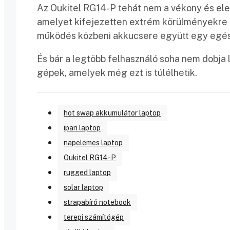
Az Oukitel RG14-P tehát nem a vékony és ele
amelyet kifejezetten extrém körülményekre te
működés közbeni akkucsere együtt egy egész
És bár a legtöbb felhasználó soha nem dobja 
gépek, amelyek még ezt is túlélhetik.
hot swap akkumulátor laptop
ipari laptop
napelemes laptop
Oukitel RG14-P
rugged laptop
solar laptop
strapabíró notebook
terepi számítógép