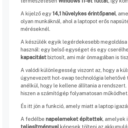
természetesen
Windows 11-et futtat
, így kom
A kijelző egy
14,1 hüvelykes érintőpanel
, am
olyan munkáknál, ahol a laptopot erős napsüt
méréseknél.
A készülék egyik legérdekesebb megoldása a
használ: egy belső egységet és egy cserélhe
kapacitást
biztosít, ami már önmagában is ti
A valódi különlegesség viszont az, hogy a kü
úgynevezett hot-swap technológia lehetővé t
anélkül, hogy le kellene állítania a rendszert
hiszen a számítógép folyamatosan működhet
És itt jön a funkció, amely miatt a laptop igaz
A fedélbe
napelemeket építettek
, amelyek 
teljesítménnyel
képesek tölteni az akkumuláto