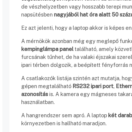
de vészhelyzetben vagy hosszabb terepi munk
napsütésben
nagyjából hat óra alatt 50 száz
Ez azt jelenti, hogy a laptop akkor is képes e
A mérnökök azonban még egy meglepő funkció
kempinglámpa panel
található, amely közvet
furcsának tűnhet, de ha valaki éjszakai szer
ipari térben dolgozik, a beépített fényforrás 
A csatlakozók listája szintén azt mutatja, ho
gépen megtalálható
RS232 ipari port
,
Ethern
azonosítás
is. A kamera egy mágneses takarást
használatban.
A hangrendszer sem apró. A laptop
két dara
környezetben is hallható maradjon.