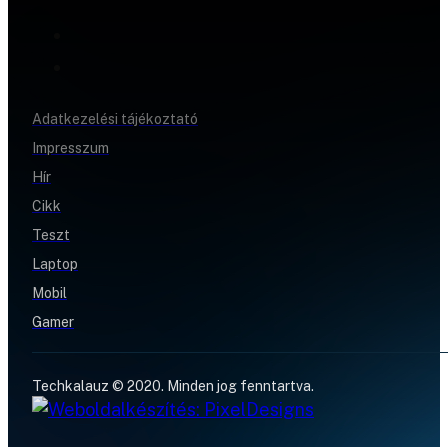
Adatkezelési tájékoztató
Impresszum
Hír
Cikk
Teszt
Laptop
Mobil
Gamer
Techkalauz © 2020. Minden jog fenntartva.