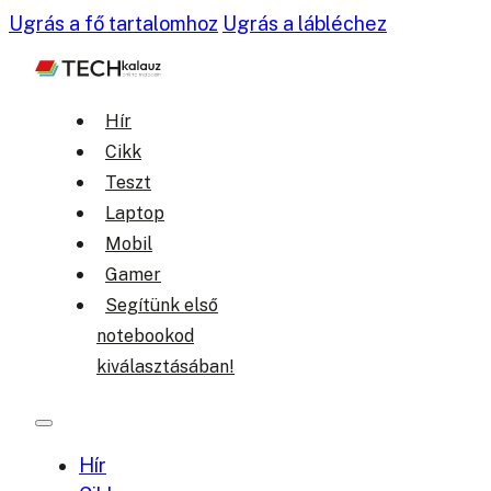
Ugrás a fő tartalomhoz
Ugrás a lábléchez
Hír
Cikk
Teszt
Laptop
Mobil
Gamer
Segítünk első
notebookod
kiválasztásában!
Hír