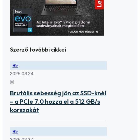
Szerző további cikkei
Hír
2025.03.24.
M
Brutális sebesség jön az SSD-knél
– a PCIe 7.0 hozza el a 512 GB/s
korszakát
Hír
2025.02.27.