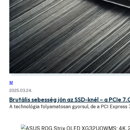
M
2025.03.24.
Brutális sebesség jön az SSD-knél – a PCIe 7.
A technológia folyamatosan gyorsul, de a PCI Express