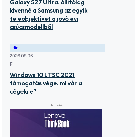
Galaxy S27 Ultra: állítólag
kivenné a Samsung az egyik
teleobjektívet a jövő évi
csúcsmodellből
Hír
2026.08.06.
F
Windows 10 LTSC 2021
támogatás vége: mi vár a
cégekre?