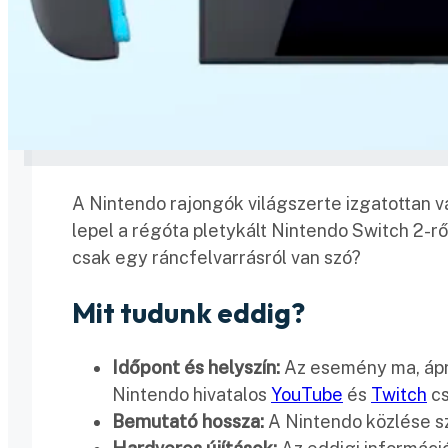
A Nintendo rajongók világszerte izgatottan v
lepel a régóta pletykált Nintendo Switch 2-r
csak egy ráncfelvarrásról van szó?​
Mit tudunk eddig?
Időpont és helyszín:
Az esemény ma, ápri
Nintendo hivatalos
YouTube
és
Twitch
cs
Bemutató hossza:
A Nintendo közlése sze