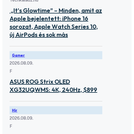
„It’s Glowtime” – Minden, amit az
Apple bejelentett: iPhone 16
sorozat, Apple Watch Series 10,
új AirPods és sok más
Gamer
2026.08.09.
F
ASUS ROG Strix OLED
XG32UQWMS: 4K, 240Hz, $899
Hír
2026.08.09.
F