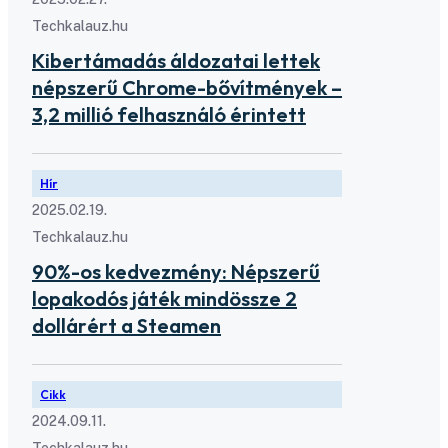
Techkalauz.hu
Kibertámadás áldozatai lettek
népszerű Chrome-bővítmények –
3,2 millió felhasználó érintett
Hír
2025.02.19.
Techkalauz.hu
90%-os kedvezmény: Népszerű
lopakodós játék mindössze 2
dollárért a Steamen
Cikk
2024.09.11.
Techkalauz.hu