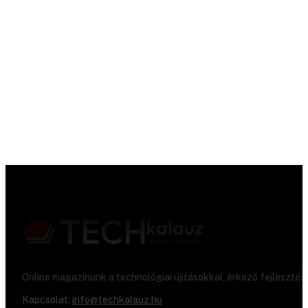
Online magazinunk a technológiai újításokkal, érkező fejlesztés
Kapcsolat:
info@techkalauz.hu