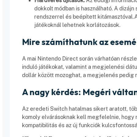
Hardveres újítások:
Az eddigi információ
dokkolt módban is használható. A dizájn 
rendszerrel és beépített kitámasztóval.A
játékoknál lehetnek korlátozások. ​
Mire számíthatunk az esem
A mai Nintendo Direct során várhatóan részl
induló játékokat, valamint a megjelenési dát
dollár között mozoghat, a megjelenés pedig m
A nagy kérdés: Megéri váltan
Az eredeti Switch hatalmas sikert aratott, töb
komoly elvárásoknak kell megfelelnie, hogy m
kompatibilitás és az új funkciók kulcsfontos