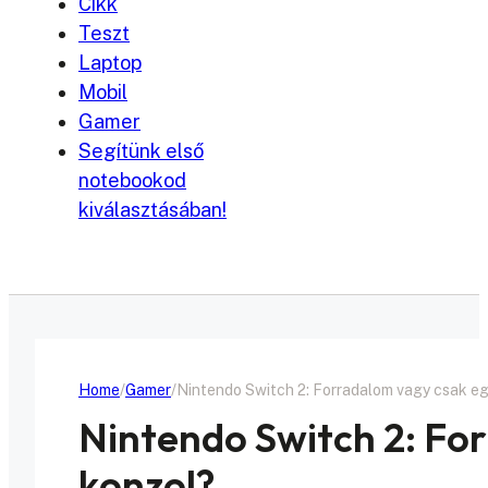
Cikk
Teszt
Laptop
Mobil
Gamer
Segítünk első
notebookod
kiválasztásában!
Home
Gamer
Nintendo Switch 2: Forradalom vagy csak eg
Nintendo Switch 2: Fo
konzol?