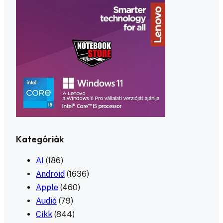
Kategóriák
AI
(186)
Android
(1636)
Apple
(460)
Audió
(79)
Cikk
(844)