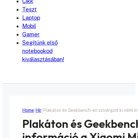
Cikk
Teszt
Laptop
Mobil
Gamer
Segítünk első
notebookod
kiválasztásában!
Home
Hír
Plakáton és Geekbench-en szivárgott ki némi in
Plakáton és Geekbench
információ a Xiaomi Mi