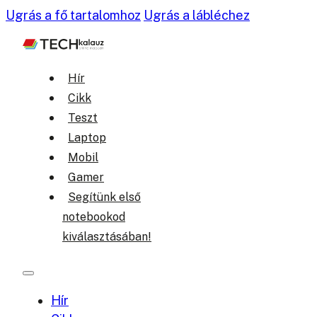
Ugrás a fő tartalomhoz
Ugrás a lábléchez
Hír
Cikk
Teszt
Laptop
Mobil
Gamer
Segítünk első
notebookod
kiválasztásában!
Hír