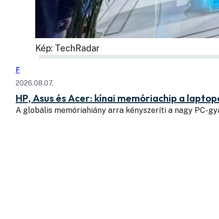
Kép: TechRadar
F
2026.08.07.
HP, Asus és Acer: kínai memóriachip a lapto
A globális memóriahiány arra kényszeríti a nagy PC-g