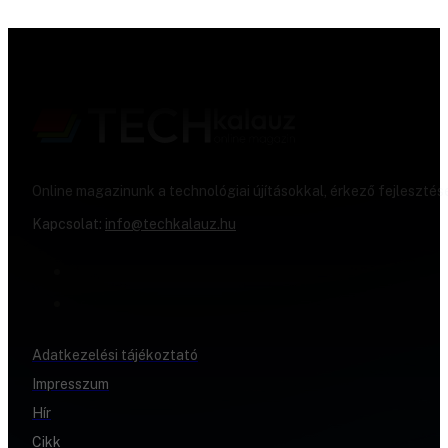
Online magazinunk a technológiai újításokkal, érkező fejlesztés
Kapcsolat:
info@techkalauz.hu
Adatkezelési tájékoztató
Impresszum
Hír
Cikk