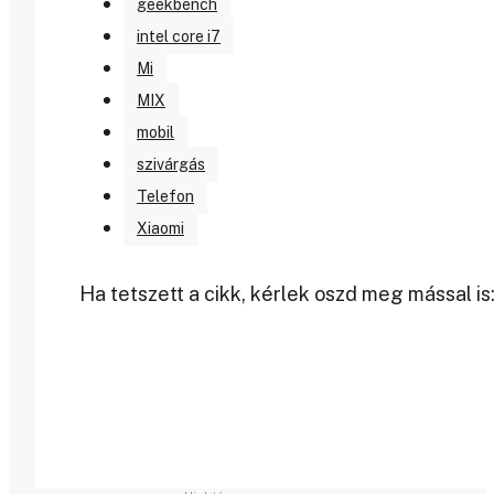
geekbench
intel core i7
Mi
MIX
mobil
szivárgás
Telefon
Xiaomi
Ha tetszett a cikk, kérlek oszd meg mással is