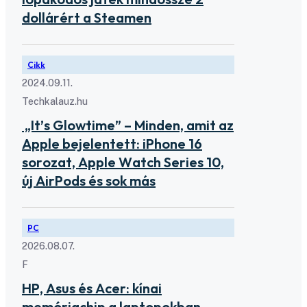
dollárért a Steamen
Cikk
2024.09.11.
Techkalauz.hu
„It’s Glowtime” – Minden, amit az
Apple bejelentett: iPhone 16
sorozat, Apple Watch Series 10,
új AirPods és sok más
PC
2026.08.07.
F
HP, Asus és Acer: kínai
memóriachip a laptopokban