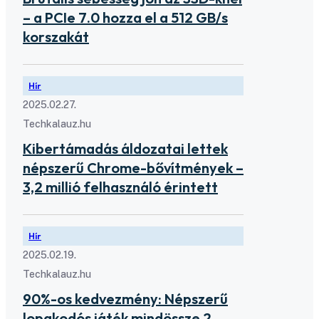
– a PCIe 7.0 hozza el a 512 GB/s
korszakát
Hír
2025.02.27.
Techkalauz.hu
Kibertámadás áldozatai lettek
népszerű Chrome-bővítmények –
3,2 millió felhasználó érintett
Hír
2025.02.19.
Techkalauz.hu
90%-os kedvezmény: Népszerű
lopakodós játék mindössze 2