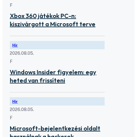
F
Xbox 360 játékok PC-n:
kiszivárgott a Microsoft terve
Hír
2026.08.05.
F
Windows Insider figyelem: egy
heted van frissíteni
Hír
2026.08.05.
F
Microsoft-bejelentkezési oldalt
használnak a hackerek