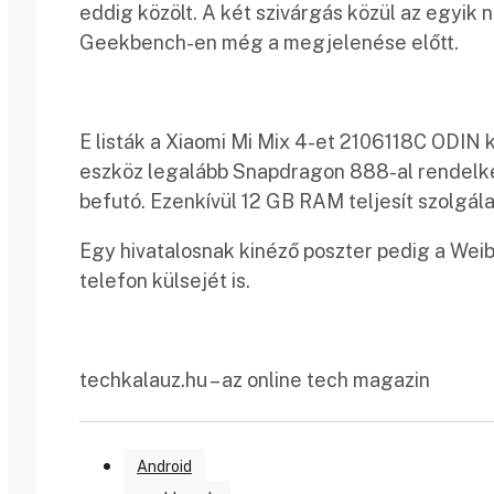
eddig közölt. A két szivárgás közül az egyik
Geekbench-en még a megjelenése előtt.
E listák a Xiaomi Mi Mix 4-et 2106118C ODIN k
eszköz legalább Snapdragon 888-al rendelke
befutó. Ezenkívül 12 GB RAM teljesít szolgálat
Egy hivatalosnak kinéző poszter pedig a Weib
telefon külsejét is.
techkalauz.hu – az online tech magazin
Android