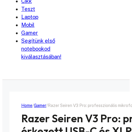
Cikk
Teszt
Laptop
Mobil
Gamer
Segítünk első
notebookod
kiválasztásában!
Home
Gamer
Razer Seiren V3 Pro: professzionális mikro
Razer Seiren V3 Pro: p
érkezett USB-C és XLR