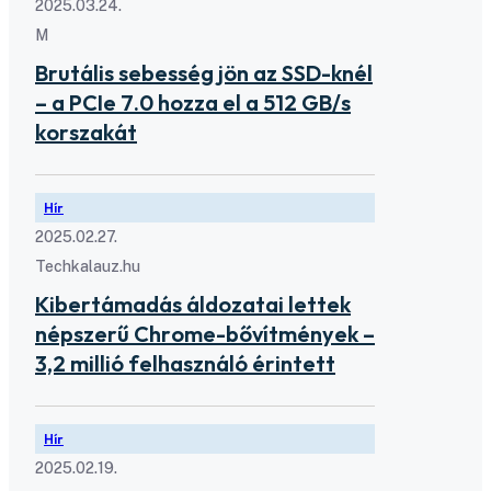
2025.03.24.
M
Brutális sebesség jön az SSD-knél
– a PCIe 7.0 hozza el a 512 GB/s
korszakát
Hír
2025.02.27.
Techkalauz.hu
Kibertámadás áldozatai lettek
népszerű Chrome-bővítmények –
3,2 millió felhasználó érintett
Hír
2025.02.19.