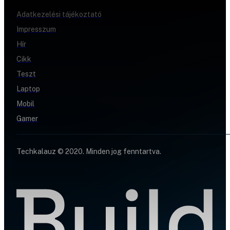
Adatkezelési tájékoztató
Impresszum
Hír
Cikk
Teszt
Laptop
Mobil
Gamer
Techkalauz © 2020. Minden jog fenntartva.