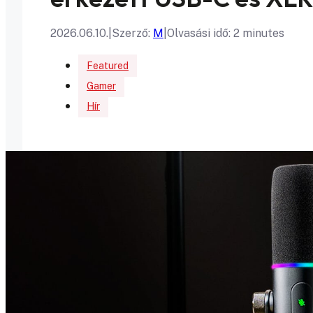
2026.06.10.
|
Szerző:
M
|
Olvasási idő: 2 minutes
Featured
Gamer
Hír