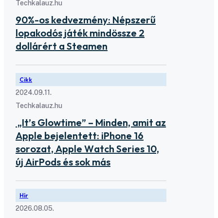
Techkalauz.hu
90%-os kedvezmény: Népszerű
lopakodós játék mindössze 2
dollárért a Steamen
Cikk
2024.09.11.
Techkalauz.hu
„It’s Glowtime” – Minden, amit az
Apple bejelentett: iPhone 16
sorozat, Apple Watch Series 10,
új AirPods és sok más
Hír
2026.08.05.