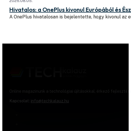
2026.08.05.
Hivatalos: a OnePlus kivonul Európából és É
A OnePlus hivatalosan is bejelentette, hogy kivonul az
Online magazinunk a technológiai újításokkal, érkező fejlesztés
Kapcsolat:
info@techkalauz.hu