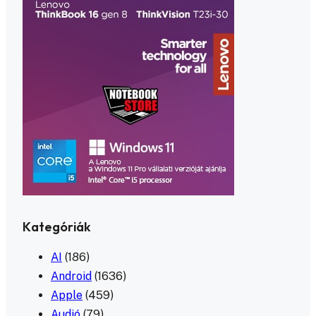
Kategóriák
AI
(186)
Android
(1636)
Apple
(459)
Audió
(79)