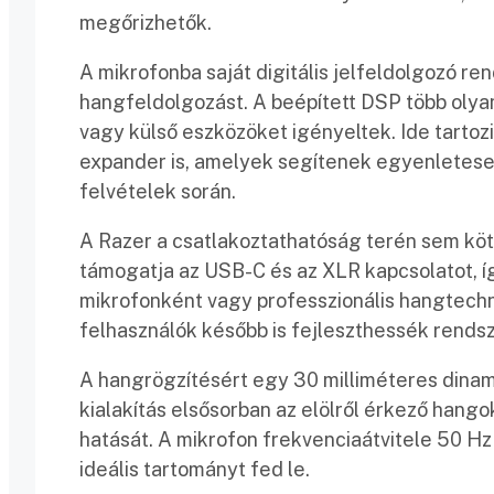
megőrizhetők.
A mikrofonba saját digitális jelfeldolgozó re
hangfeldolgozást. A beépített DSP több olyan
vagy külső eszközöket igényeltek. Ide tartozik
expander is, amelyek segítenek egyenleteseb
felvételek során.
A Razer a csatlakoztathatóság terén sem kö
támogatja az USB-C és az XLR kapcsolatot, 
mikrofonként vagy professzionális hangtechni
felhasználók később is fejleszthessék rendsz
A hangrögzítésért egy 30 milliméteres dinamik
kialakítás elsősorban az elölről érkező hango
hatását. A mikrofon frekvenciaátvitele 50 H
ideális tartományt fed le.