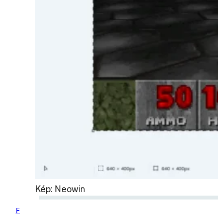
Kép: Neowin
F