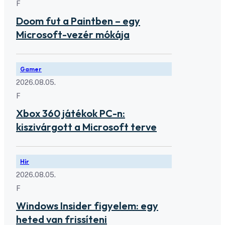
F
Doom fut a Paintben – egy
Microsoft-vezér mókája
Gamer
2026.08.05.
F
Xbox 360 játékok PC-n:
kiszivárgott a Microsoft terve
Hír
2026.08.05.
F
Windows Insider figyelem: egy
heted van frissíteni