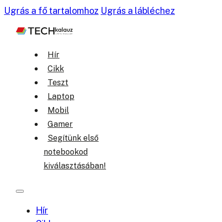
Ugrás a fő tartalomhoz
Ugrás a lábléchez
Hír
Cikk
Teszt
Laptop
Mobil
Gamer
Segítünk első
notebookod
kiválasztásában!
Hír