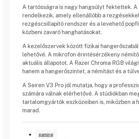
A tartósságra is nagy hangsúlyt fektettek. A
rendelkezik, amely ellenállóbb a rezgésekke
rezgéscsillapító rendszer és a levehető popf
közbeni zavaró hanghatásokat.
A kezelőszervek között fizikai hangerőszabály
lehetővé. A mikrofon érintésérzékeny némító 
aktuális állapotot. A Razer Chroma RGB vilá
hanem a hangerőszintet, a némítást és a túlve
A Seiren V3 Pro jól mutatja, hogy a professz
számára válnak elérhetővé. A stúdiókban m
tartalomgyártók eszközeiben is, miközben a 
marad.
gaming