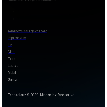
Adatkezelési tájékoztató
Impresszum
Hír
Cikk
Teszt
Laptop
Mobil
Gamer
Techkalauz © 2020. Minden jog fenntartva.