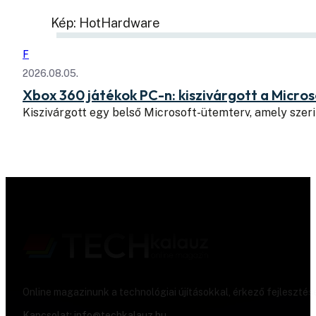
Kép: HotHardware
F
2026.08.05.
Xbox 360 játékok PC-n: kiszivárgott a Micros
Kiszivárgott egy belső Microsoft-ütemterv, amely szeri
Online magazinunk a technológiai újításokkal, érkező fejlesztés
Kapcsolat:
info@techkalauz.hu