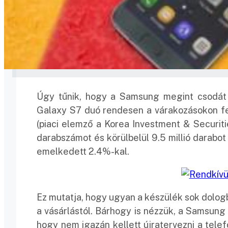
Úgy tűnik, hogy a Samsung megint csodát m
Galaxy S7 duó rendesen a várakozásokon fe
(piaci elemző a Korea Investment & Securitie
darabszámot és körülbelül 9.5 millió darabot
emelkedett 2.4%-kal.
Ez mutatja, hogy ugyan a készülék sok dologb
a vásárlástól. Bárhogy is nézzük, a Samsung
hogy nem igazán kellett újratervezni a telefo