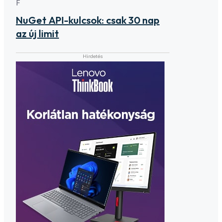
F
NuGet API-kulcsok: csak 30 nap
az új limit