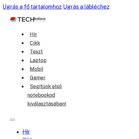
Ugrás a fő tartalomhoz
Ugrás a lábléchez
Hír
Cikk
Teszt
Laptop
Mobil
Gamer
Segítünk első
notebookod
kiválasztásában!
Hír