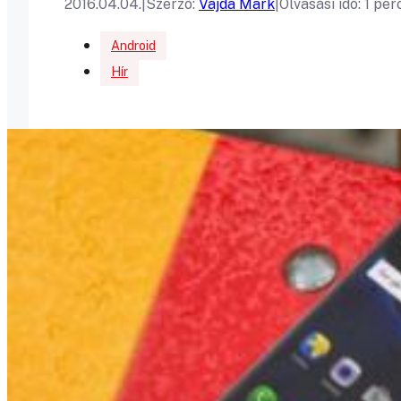
2016.04.04.
|
Szerző:
Vajda Mark
|
Olvasási idő: 1 per
Android
Hír