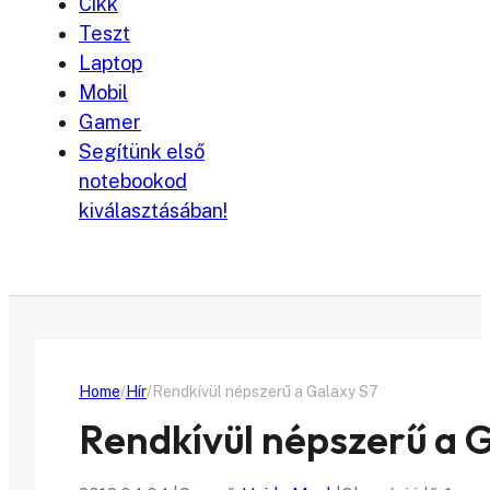
Cikk
Teszt
Laptop
Mobil
Gamer
Segítünk első
notebookod
kiválasztásában!
Home
Hír
Rendkívül népszerű a Galaxy S7
Rendkívül népszerű a 