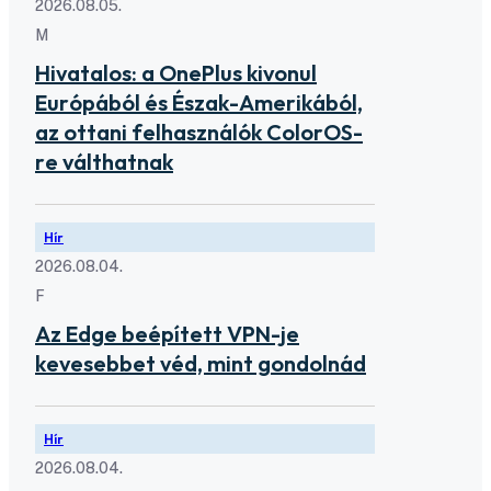
2026.08.05.
M
Hivatalos: a OnePlus kivonul
Európából és Észak-Amerikából,
az ottani felhasználók ColorOS-
re válthatnak
Hír
2026.08.04.
F
Az Edge beépített VPN-je
kevesebbet véd, mint gondolnád
Hír
2026.08.04.