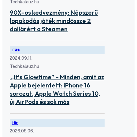
Techkalauz.hu
90%-os kedvezmény: Népszerű
lopakodós játék mindössze 2
dollárért a Steamen
Cikk
2024.09.11.
Techkalauz.hu
„It’s Glowtime” – Minden, amit az
Apple bejelentett: iPhone 16
sorozat, Apple Watch Series 10,
új AirPods és sok más
Hír
2026.08.06.