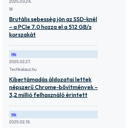
2025.03.24.
M
Brutális sebesség jön az SSD-knél
– a PCIe 7.0 hozza el a 512 GB/s
korszakát
Hír
2025.02.27.
Techkalauz.hu
Kibertámadás áldozatai lettek
népszerű Chrome-bővítmények –
3,2 millió felhasználó érintett
Hír
2025.02.19.