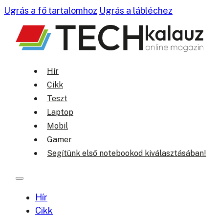
Ugrás a fő tartalomhoz
Ugrás a lábléchez
Hír
Cikk
Teszt
Laptop
Mobil
Gamer
Segítünk első notebookod kiválasztásában!
Hír
Cikk