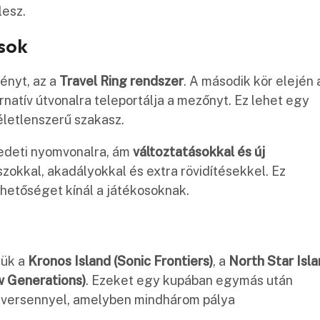
lesz.
ások
ényt, az a
Travel Ring rendszer
. A második kör elején 
rnatív útvonalra teleportálja a mezőnyt. Ez lehet egy
életlenszerű szakasz.
eredeti nyomvonalra, ám
változtatásokkal és új
szokkal, akadályokkal és extra rövidítésekkel. Ez
ehetőséget kínál a játékosoknak.
tük a
Kronos Island (Sonic Frontiers)
, a
North Star Isl
 Generations)
. Ezeket egy kupában egymás után
s versennyel, amelyben mindhárom pálya