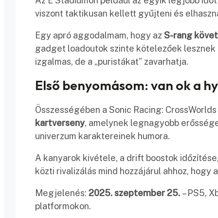
Az E Stadiumon például az egyik legjobb időt 
viszont taktikusan kellett gyűjteni és elhaszn
Egy apró aggodalmam, hogy az
S-rang köve
gadget loadoutok szinte kötelezőek lesznek 
izgalmas, de a „puristákat” zavarhatja.
Első benyomásom: van ok a h
Összességében a Sonic Racing: CrossWorld
kartverseny
, amelynek legnagyobb erőssége 
univerzum karaktereinek humora.
A kanyarok kivétele, a drift boostok időzítés
közti rivalizálás mind hozzájárul ahhoz, hogy 
Megjelenés:
2025. szeptember 25.
– PS5, Xb
platformokon.