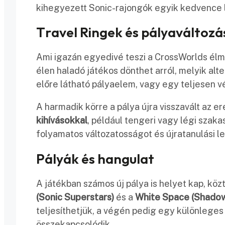
kihegyezett Sonic-rajongók egyik kedvence 
Travel Ringek és pályaváltoz
Ami igazán egyedivé teszi a CrossWorlds élm
élen haladó játékos dönthet arról, melyik alte
előre látható pályaelem, vagy egy teljesen v
A harmadik körre a pálya újra visszavált az 
kihívásokkal
, például tengeri vagy légi szaka
folyamatos változatosságot és újratanulási l
Pályák és hangulat
A játékban számos új pálya is helyet kap, köz
(Sonic Superstars)
és a
White Space (Shadow
teljesíthetjük, a végén pedig egy különlege
összekapcsolódik.