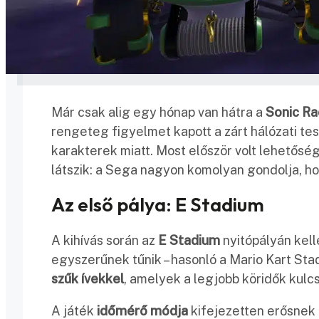
Már csak alig egy hónap van hátra a
Sonic Ra
rengeteg figyelmet kapott a zárt hálózati t
karakterek miatt. Most először volt lehetősé
látszik: a Sega nagyon komolyan gondolja, hog
Az első pálya: E Stadium
A kihívás során az
E Stadium
nyitópályán kelle
egyszerűnek tűnik – hasonló a Mario Kart Sta
szűk ívekkel
, amelyek a legjobb köridők kulc
A játék
időmérő módja
kifejezetten erősnek 