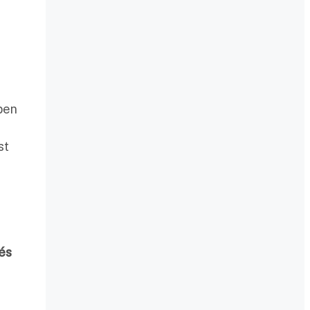
ben
st
és