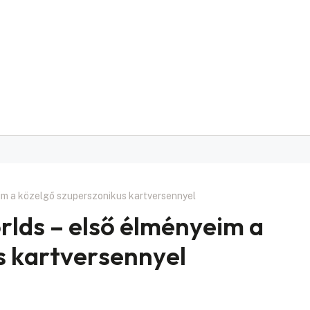
eim a közelgő szuperszonikus kartversennyel
rlds – első élményeim a
s kartversennyel