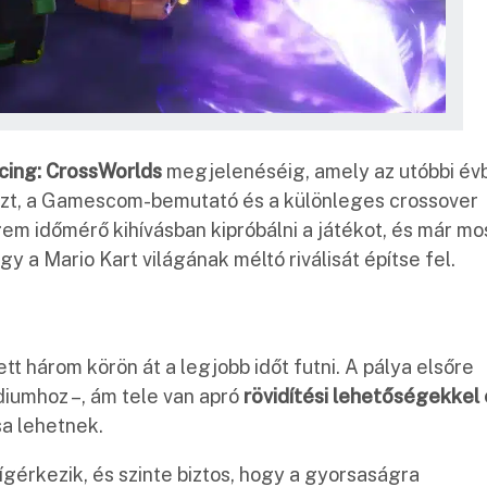
cing: CrossWorlds
megjelenéséig, amely az utóbbi év
eszt, a Gamescom-bemutató és a különleges crossover
gem időmérő kihívásban kipróbálni a játékot, és már mo
y a Mario Kart világának méltó riválisát építse fel.
tt három körön át a legjobb időt futni. A pálya elsőre
diumhoz –, ám tele van apró
rövidítési lehetőségekkel 
sa lehetnek.
ígérkezik, és szinte biztos, hogy a gyorsaságra