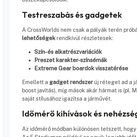
Testreszabás és gadgetek
A CrossWorlds nem csak a pályák terén próbál
lehetőségek
rendkívül részletesek:
Szín- és alkatrészvariációk
Preszet karakter-színsémák
Extreme Gear boardok visszatérése
Emellett a
gadget rendszer
új réteget ad a j
boost javítás), míg mások akár hármat is (pl. 
saját stílusához igazítsa a járművét.
Időmérő kihívások és nehézsé
Az időmérő módban különösen tetszett, hogy