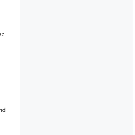
az
and