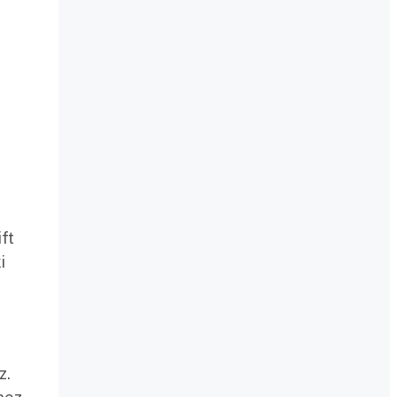
ft
i
z.