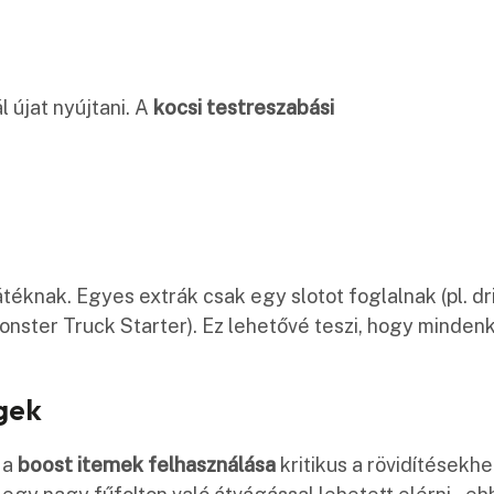
 újat nyújtani. A
kocsi testreszabási
átéknak. Egyes extrák csak egy slotot foglalnak (pl. dri
Monster Truck Starter). Ez lehetővé teszi, hogy mindenk
gek
 a
boost itemek felhasználása
kritikus a rövidítésekhe