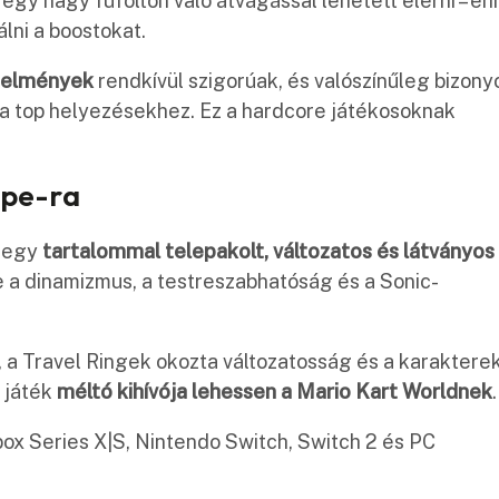
egy nagy fűfolton való átvágással lehetett elérni – e
álni a boostokat.
telmények
rendkívül szigorúak, és valószínűleg bizony
a top helyezésekhez. Ez a hardcore játékosoknak
ype-ra
s egy
tartalommal telepakolt, változatos és látványos
a dinamizmus, a testreszabhatóság és a Sonic-
e, a Travel Ringek okozta változatosság és a karaktere
a játék
méltó kihívója lehessen a Mario Kart Worldnek
.
ox Series X|S, Nintendo Switch, Switch 2 és PC