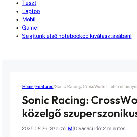
Teszt
Laptop
Mobil
Gamer
Segítünk első notebookod kiválasztásában!
Home
Featured
Sonic Racing: CrossWorlds – első élmény
Sonic Racing: CrossWo
közelgő szuperszoniku
2025.08.26.
|
Szerző:
M
|
Olvasási idő: 2 minutes