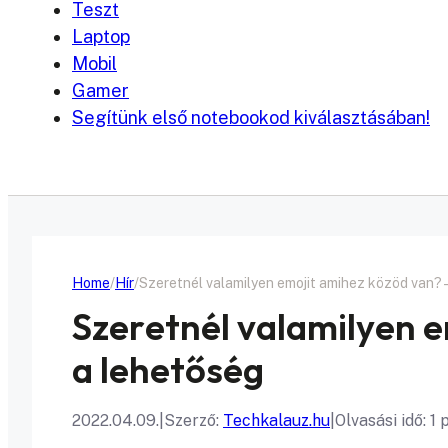
Teszt
Laptop
Mobil
Gamer
Segítünk első notebookod kiválasztásában!
Home
Hír
Szeretnél valamilyen emojit amihez közöd van? –
Szeretnél valamilyen e
a lehetőség
2022.04.09.
|
Szerző:
Techkalauz.hu
|
Olvasási idő: 1 