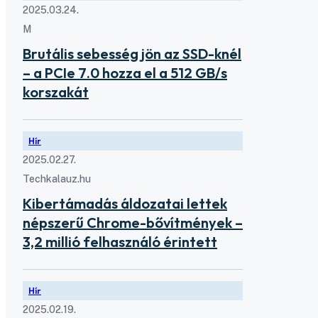
2025.03.24.
M
Brutális sebesség jön az SSD-knél
– a PCIe 7.0 hozza el a 512 GB/s
korszakát
Hír
2025.02.27.
Techkalauz.hu
Kibertámadás áldozatai lettek
népszerű Chrome-bővítmények –
3,2 millió felhasználó érintett
Hír
2025.02.19.