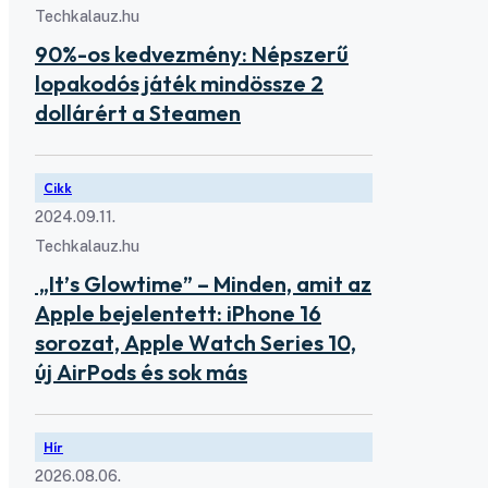
Techkalauz.hu
90%-os kedvezmény: Népszerű
lopakodós játék mindössze 2
dollárért a Steamen
Cikk
2024.09.11.
Techkalauz.hu
„It’s Glowtime” – Minden, amit az
Apple bejelentett: iPhone 16
sorozat, Apple Watch Series 10,
új AirPods és sok más
Hír
2026.08.06.