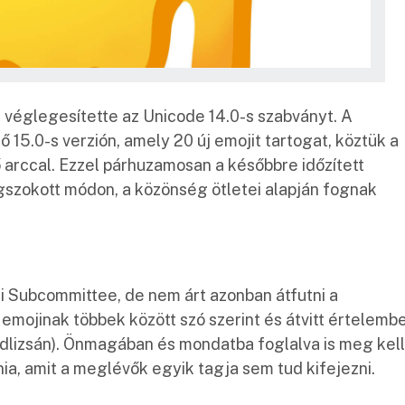
véglegesítette az Unicode 14.0-s szabványt. A
 15.0-s verzión, amely 20 új emojit tartogat, köztük a
ő arccal. Ezzel párhuzamosan a későbbre időzített
egszokott módon, a közönség ötletei alapján fognak
oji Subcommittee, de nem árt azonban átfutni a
j emojinak többek között szó szerint és átvitt értelemb
adlizsán). Önmagában és mondatba foglalva is meg kell
znia, amit a meglévők egyik tagja sem tud kifejezni.