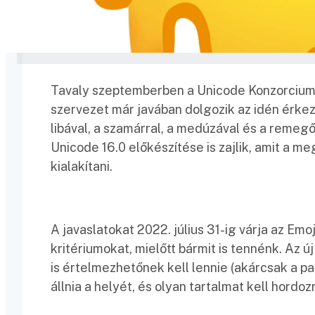
Tavaly szeptemberben a Unicode Konzorcium 
szervezet már javában dolgozik az idén érkező
libával, a szamárral, a medúzával és a remeg
Unicode 16.0 előkészítése is zajlik, amit a m
kialakítani.
A javaslatokat 2022. július 31-ig várja az Em
kritériumokat, mielőtt bármit is tennénk. Az ú
is értelmezhetőnek kell lennie (akárcsak a p
állnia a helyét, és olyan tartalmat kell hordo