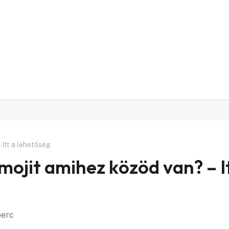
 Itt a lehetőség
mojit amihez közöd van? – I
perc