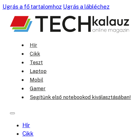
Ugrás a fő tartalomhoz
Ugrás a lábléchez
Hír
Cikk
Teszt
Laptop
Mobil
Gamer
Segítünk első notebookod kiválasztásában!
Hír
Cikk