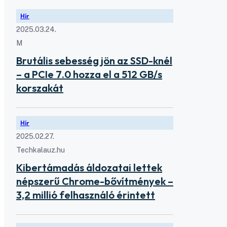
Hír
2025.03.24.
M
Brutális sebesség jön az SSD-knél
– a PCIe 7.0 hozza el a 512 GB/s
korszakát
Hír
2025.02.27.
Techkalauz.hu
Kibertámadás áldozatai lettek
népszerű Chrome-bővítmények –
3,2 millió felhasználó érintett