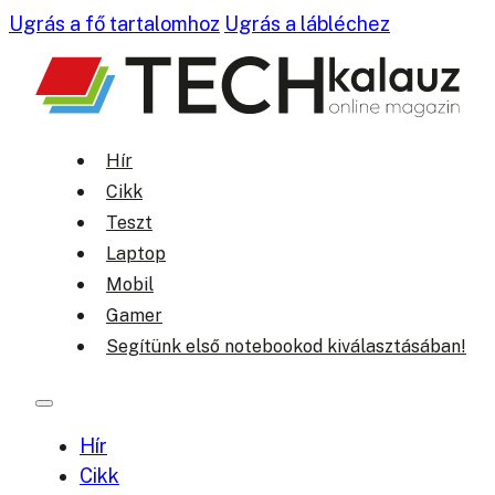
Ugrás a fő tartalomhoz
Ugrás a lábléchez
Hír
Cikk
Teszt
Laptop
Mobil
Gamer
Segítünk első notebookod kiválasztásában!
Hír
Cikk