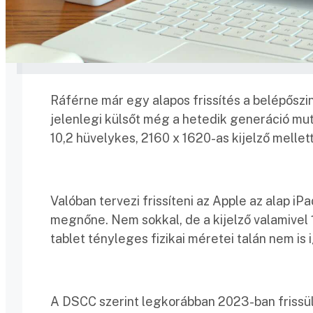
Ráférne már egy alapos frissítés a belépőszint
jelenlegi külsőt még a hetedik generáció muta
10,2 hüvelykes, 2160 x 1620-as kijelző mellett
Valóban tervezi frissíteni az Apple az alap i
megnőne. Nem sokkal, de a kijelző valamivel 11
tablet tényleges fizikai méretei talán nem is 
A DSCC szerint legkorábban 2023-ban frissülh