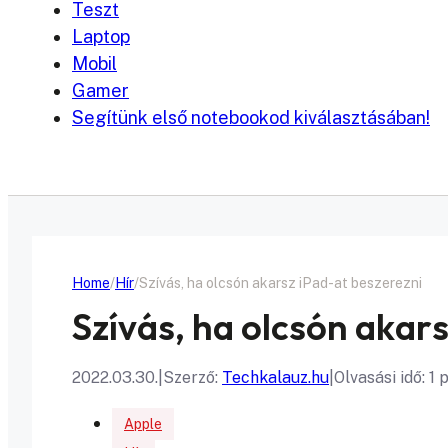
Teszt
Laptop
Mobil
Gamer
Segítünk első notebookod kiválasztásában!
Home
Hír
Szívás, ha olcsón akarsz iPad-at beszerezni
Szívás, ha olcsón akar
2022.03.30.
|
Szerző:
Techkalauz.hu
|
Olvasási idő: 1 
Apple