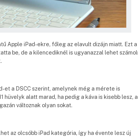
ű Apple iPad-ekre, főleg az elavult dizájn miatt. Ezt a
tta be, de a kilencediknél is ugyanazzal lehet számoln
.
Pad-et a DSCC szerint, amelynek még a mérete is
 hüvelyk alatt marad, ha pedig a káva is kisebb lesz, a
igazán változnak olyan sokat.
et az olcsóbb iPad kategória, így ha évente lesz új