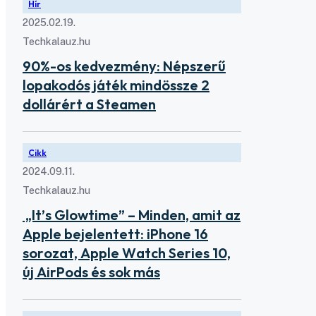
Hír
2025.02.19.
Techkalauz.hu
90%-os kedvezmény: Népszerű
lopakodós játék mindössze 2
dollárért a Steamen
Cikk
2024.09.11.
Techkalauz.hu
„It’s Glowtime” – Minden, amit az
Apple bejelentett: iPhone 16
sorozat, Apple Watch Series 10,
új AirPods és sok más