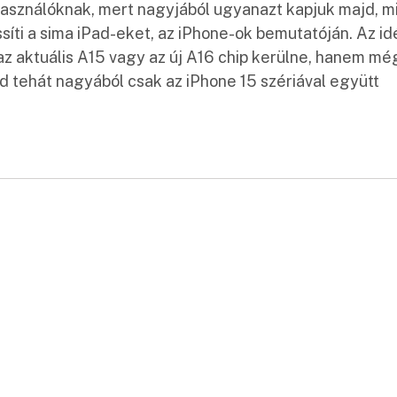
lhasználóknak, mert nagyjából ugyanazt kapjuk majd, m
síti a sima iPad-eket, az iPhone-ok bemutatóján. Az id
az aktuális A15 vagy az új A16 chip kerülne, hanem mé
d tehát nagyából csak az iPhone 15 szériával együtt
: