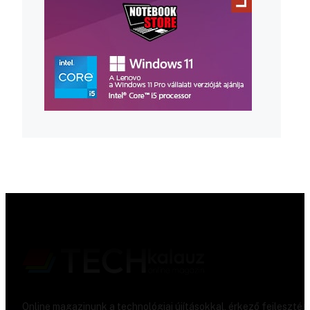
Online magazinunk a technológiai újításokkal, érkező fejlesztés