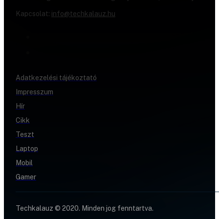
Kapcsolat:
info@techkalauz.hu
Adatkezelési tájékoztató
Impresszum
Hír
Cikk
Teszt
Laptop
Mobil
Gamer
Techkalauz © 2020. Minden jog fenntartva.