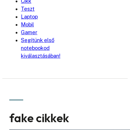
Cikk
Teszt
Laptop
Mobil
Gamer
Segítünk első
notebookod
kiválasztásában!
fake cikkek