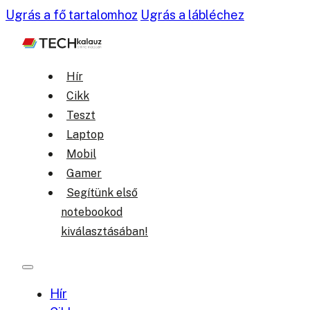
Ugrás a fő tartalomhoz
Ugrás a lábléchez
Hír
Cikk
Teszt
Laptop
Mobil
Gamer
Segítünk első
notebookod
kiválasztásában!
Hír