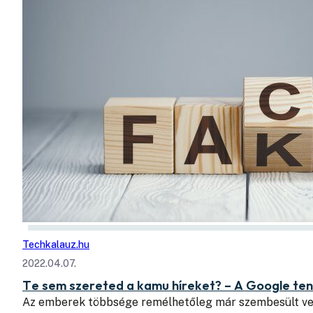
Techkalauz.hu
2022.04.07.
Te sem szereted a kamu híreket? – A Google tenn
Az emberek többsége remélhetőleg már szembesült vel