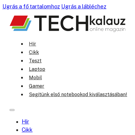
Ugrás a fő tartalomhoz
Ugrás a lábléchez
Hír
Cikk
Teszt
Laptop
Mobil
Gamer
Segítünk első notebookod kiválasztásában!
Hír
Cikk