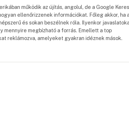
ikában működik az újítás, angolul, de a Google Kere
 hogyan ellenőrizzenek információkat. Főleg akkor, ha 
népszerű és sokan beszélnek róla. Ilyenkor javaslatok
ogy mennyire megbízható a forrás. Emellett a top
okat reklámozva, amelyeket gyakran idéznek mások.
: