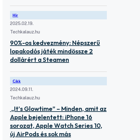
Hír
2025.02.19.
Techkalauz.hu
90%-os kedvezmény: Népszerű
lopakodós játék mindössze 2
dollárért a Steamen
Cikk
2024.09.11.
Techkalauz.hu
„It’s Glowtime” – Minden, amit az
Apple bejelentett: iPhone 16
sorozat, Apple Watch Series 10,
új AirPods és sok más