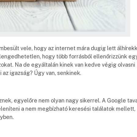
sült vele, hogy az internet mára dugig lett álhírekk
engedhetetlen, hogy több forrásból ellenőrizzünk eg
zokat. Na de egyáltalán kinek van kedve végig olvasni
 az igazság? Úgy van, senkinek.
sznek, egyelőre nem olyan nagy sikerrel. A Google tav
eníteni a nem megbízható keresési találatok mellett,
gyben.