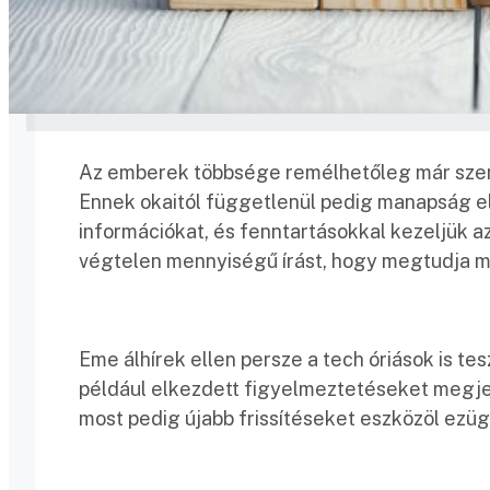
Az emberek többsége remélhetőleg már szembe
Ennek okaitól függetlenül pedig manapság el
információkat, és fenntartásokkal kezeljük a
végtelen mennyiségű írást, hogy megtudja mi
Eme álhírek ellen persze a tech óriások is te
például elkezdett figyelmeztetéseket megjel
most pedig újabb frissítéseket eszközöl ezü