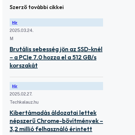
Szerző további cikkei
Hír
2025.03.24.
M
Brutális sebesség jön az SSD-knél
– a PCIe 7.0 hozza el a 512 GB/s
korszakát
Hír
2025.02.27.
Techkalauz.hu
Kibertámadás áldozatai lettek
népszerű Chrome-bővítmények –
3,2 millió felhasználó érintett