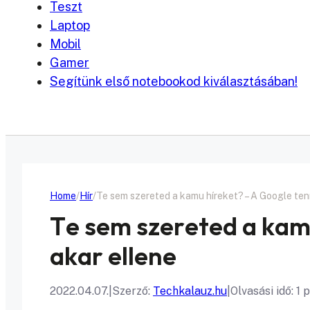
Teszt
Laptop
Mobil
Gamer
Segítünk első notebookod kiválasztásában!
Home
Hír
Te sem szereted a kamu híreket? – A Google tenn
Te sem szereted a kamu
akar ellene
2022.04.07.
|
Szerző:
Techkalauz.hu
|
Olvasási idő: 1 