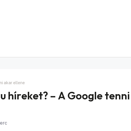
i akar ellene
 híreket? – A Google tenni
perc