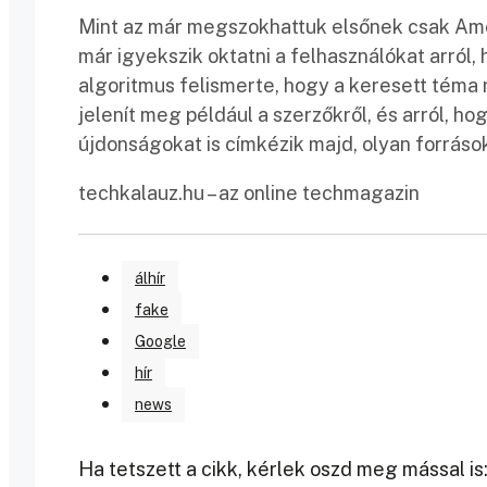
Mint az már megszokhattuk elsőnek csak Amer
már igyekszik oktatni a felhasználókat arról,
algoritmus felismerte, hogy a keresett téma 
jelenít meg például a szerzőkről, és arról, h
újdonságokat is címkézik majd, olyan forrás
techkalauz.hu – az online techmagazin
álhír
fake
Google
hír
news
Ha tetszett a cikk, kérlek oszd meg mással is