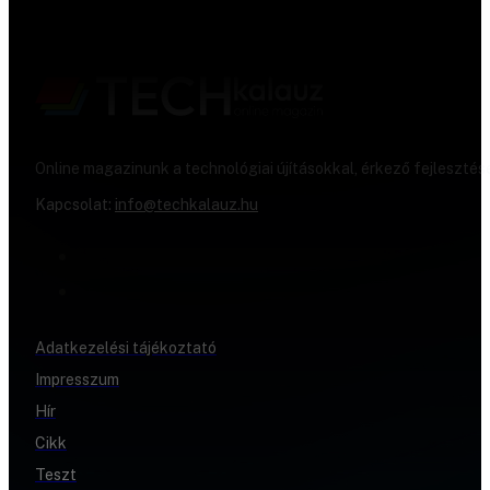
Online magazinunk a technológiai újításokkal, érkező fejlesztés
Kapcsolat:
info@techkalauz.hu
Adatkezelési tájékoztató
Impresszum
Hír
Cikk
Teszt