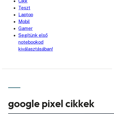
Cikk
Teszt
Laptop
Mobil
Gamer
Segítünk első
notebookod
kiválasztásában!
google pixel cikkek