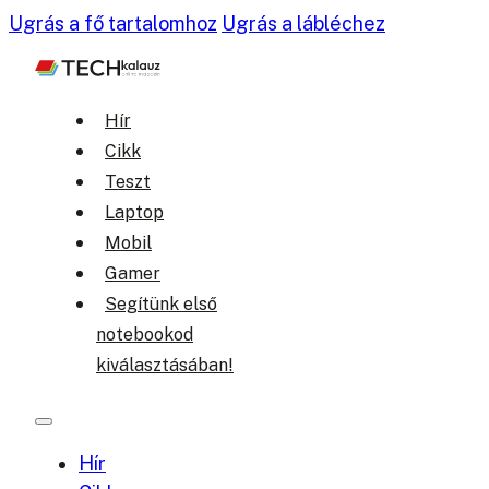
Ugrás a fő tartalomhoz
Ugrás a lábléchez
Hír
Cikk
Teszt
Laptop
Mobil
Gamer
Segítünk első
notebookod
kiválasztásában!
Hír