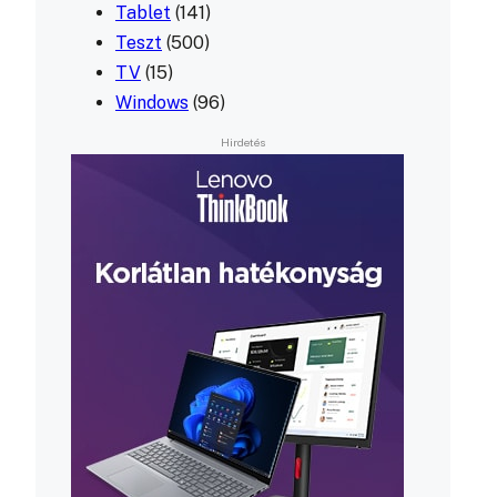
Tablet
(141)
Teszt
(500)
TV
(15)
Windows
(96)