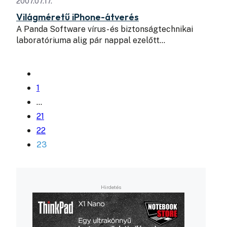
2007.07.17.
Világméretű iPhone-átverés
A Panda Software vírus- és biztonságtechnikai
laboratóriuma alig pár nappal ezelőtt…
1
…
21
22
23