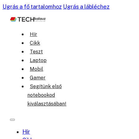
Ugrás a fő tartalomhoz
Ugrás a lábléchez
Hír
Cikk
Teszt
Laptop
Mobil
Gamer
Segítünk első
notebookod
kiválasztásában!
Hír