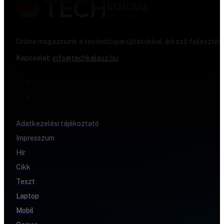
Online magazinunk a technológiai újításokkal, érkező fejlesztés
Kapcsolat:
info@techkalauz.hu
Adatkezelési tájékoztató
Impresszum
Hír
Cikk
Teszt
Laptop
Mobil