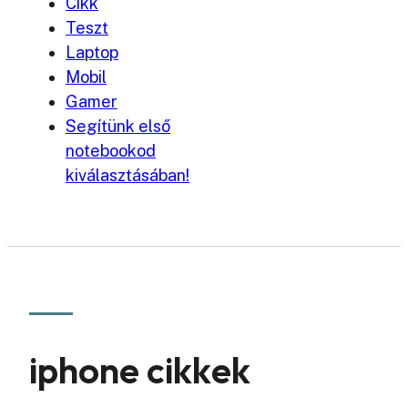
Cikk
Teszt
Laptop
Mobil
Gamer
Segítünk első
notebookod
kiválasztásában!
iphone cikkek